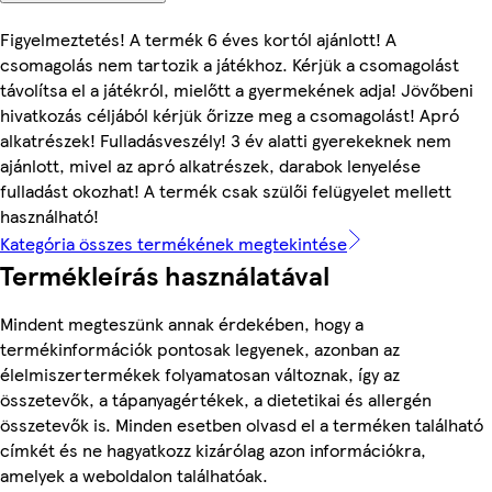
Figyelmeztetés! A termék 6 éves kortól ajánlott! A
csomagolás nem tartozik a játékhoz. Kérjük a csomagolást
távolítsa el a játékról, mielőtt a gyermekének adja! Jövőbeni
hivatkozás céljából kérjük őrizze meg a csomagolást! Apró
alkatrészek! Fulladásveszély! 3 év alatti gyerekeknek nem
ajánlott, mivel az apró alkatrészek, darabok lenyelése
fulladást okozhat! A termék csak szülői felügyelet mellett
használható!
Kategória összes termékének megtekintése
Termékleírás használatával
Mindent megteszünk annak érdekében, hogy a
termékinformációk pontosak legyenek, azonban az
élelmiszertermékek folyamatosan változnak, így az
összetevők, a tápanyagértékek, a dietetikai és allergén
összetevők is. Minden esetben olvasd el a terméken található
címkét és ne hagyatkozz kizárólag azon információkra,
amelyek a weboldalon találhatóak.