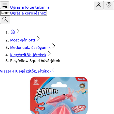
Ugrás a fő tartalomra
Ugrás a kereséshez
Most ajánlott!
Medencék, úszógumik
Kiegészítők, játékok
Playfellow Squid búvárjáték
Vissza a Kiegészítők, játékok