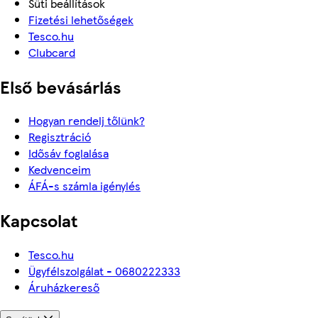
Süti beállítások
Fizetési lehetőségek
Tesco.hu
Clubcard
Első bevásárlás
Hogyan rendelj tőlünk?
Regisztráció
Idősáv foglalása
Kedvenceim
ÁFÁ-s számla igénylés
Kapcsolat
Tesco.hu
Ügyfélszolgálat - 0680222333
Áruházkereső