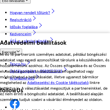
Első bevásárlás
Hogyan rendelj tőlünk?
Regisztráció
Idősáv foglalása
Kedvenceim
ÁFÁ-s számla igénylés
Adatvédelmi beállítások
Kapcsolat
Mi és 18 partnerünk személyes adatokat, például böngészési
adatokat vagy egyedi azonosítókat tárolunk a készülékeden, és
Tesco.hu
hozzáférhetünk azokhoz. Az Összes elfogadása és az Összes
Ügyfélszolgálat - 0680222333
elutasítása gombok kiválasztásával elfogadhatod vagy
módosíthatod a beállításaidat, illetve ugyanezt bármikor
Áruházkereső
megteheted az
Adatkezelési és Cookie tájékoztató
linkre
kattintva is. A választásaidat megosztjuk a partnereinkkel, de
followUs
ez nem érinti a böngészési adataidat. A beállításaid alapján
személyre tudjuk szabni a vásárlási élményedet az oldalon.