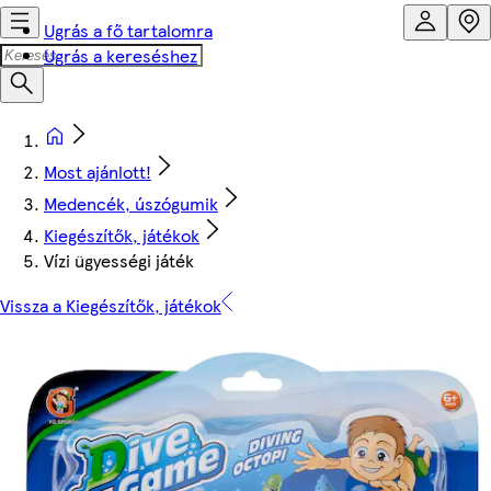
Ugrás a fő tartalomra
Ugrás a kereséshez
Most ajánlott!
Medencék, úszógumik
Kiegészítők, játékok
Vízi ügyességi játék
Vissza a Kiegészítők, játékok