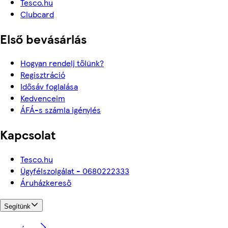
Tesco.hu
Clubcard
Első bevásárlás
Hogyan rendelj tőlünk?
Regisztráció
Idősáv foglalása
Kedvenceim
ÁFÁ-s számla igénylés
Kapcsolat
Tesco.hu
Ügyfélszolgálat - 0680222333
Áruházkereső
Segítünk