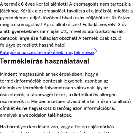
A termék 6 éves kortól ajánlott! A csomagolás nem tartozik a
játékhoz. Kérjük a csomagolást távolítsa el a játékról, mielőtt a
gyermekének adja! Jövőbeni hivatkozás céljából kérjük őrizze
meg a csomagolást! Apró alkatrészek! Fulladásveszély! 3 év
alatti gyerekeknek nem ajánlott, mivel az apró alkatrészek,
darabok lenyelése fulladást okozhat! A termék csak szülői
felügyelet mellett használható!
Kategória összes termékének megtekintése
Termékleírás használatával
Mindent megteszünk annak érdekében, hogy a
termékinformációk pontosak legyenek, azonban az
élelmiszertermékek folyamatosan változnak, így az
összetevők, a tápanyagértékek, a dietetikai és allergén
összetevők is. Minden esetben olvasd el a terméken található
címkét és ne hagyatkozz kizárólag azon információkra,
amelyek a weboldalon találhatóak.
Ha bármilyen kérdésed van, vagy a Tesco sajátmárkás