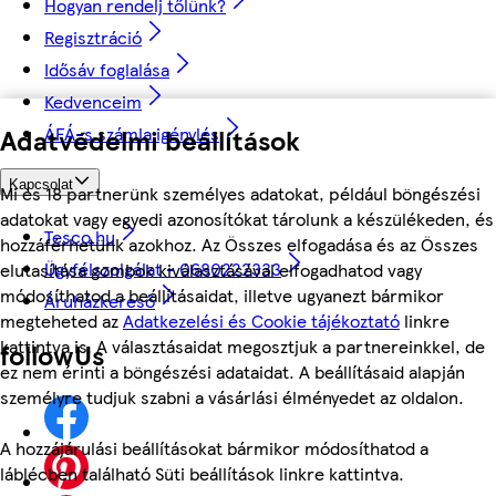
Hogyan rendelj tőlünk?
Regisztráció
Idősáv foglalása
Kedvenceim
ÁFÁ-s számla igénylés
Adatvédelmi beállítások
Kapcsolat
Mi és 18 partnerünk személyes adatokat, például böngészési
adatokat vagy egyedi azonosítókat tárolunk a készülékeden, és
Tesco.hu
hozzáférhetünk azokhoz. Az Összes elfogadása és az Összes
Ügyfélszolgálat - 0680222333
elutasítása gombok kiválasztásával elfogadhatod vagy
módosíthatod a beállításaidat, illetve ugyanezt bármikor
Áruházkereső
megteheted az
Adatkezelési és Cookie tájékoztató
linkre
kattintva is. A választásaidat megosztjuk a partnereinkkel, de
followUs
ez nem érinti a böngészési adataidat. A beállításaid alapján
személyre tudjuk szabni a vásárlási élményedet az oldalon.
A hozzájárulási beállításokat bármikor módosíthatod a
láblécben található Süti beállítások linkre kattintva.