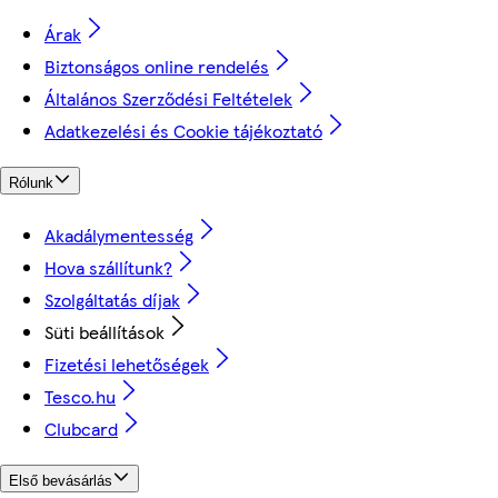
Árak
Biztonságos online rendelés
Általános Szerződési Feltételek
Adatkezelési és Cookie tájékoztató
Rólunk
Akadálymentesség
Hova szállítunk?
Szolgáltatás díjak
Süti beállítások
Fizetési lehetőségek
Tesco.hu
Clubcard
Első bevásárlás