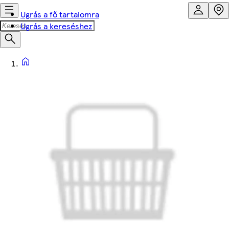
Ugrás a fő tartalomra
Ugrás a kereséshez