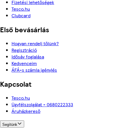
Fizetési lehetőségek
Tesco.hu
Clubcard
Első bevásárlás
Hogyan rendelj tőlünk?
Regisztráció
Idősáv foglalása
Kedvenceim
ÁFÁ-s számla igénylés
Kapcsolat
Tesco.hu
Ügyfélszolgálat - 0680222333
Áruházkereső
Segítünk