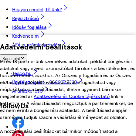
Hogyan rendelj tőlünk?
Regisztráció
Idősáv foglalása
Kedvenceim
ÁFÁ-s számla igénylés
Adatvédelmi beállítások
Kapcsolat
Mi és 18 partnerünk személyes adatokat, például böngészési
adatokat vagy egyedi azonosítókat tárolunk a készülékeden, és
Tesco.hu
hozzáférhetünk azokhoz. Az Összes elfogadása és az Összes
Ügyfélszolgálat - 0680222333
elutasítása gombok kiválasztásával elfogadhatod vagy
módosíthatod a beállításaidat, illetve ugyanezt bármikor
Áruházkereső
megteheted az
Adatkezelési és Cookie tájékoztató
linkre
kattintva is. A választásaidat megosztjuk a partnereinkkel, de
followUs
ez nem érinti a böngészési adataidat. A beállításaid alapján
személyre tudjuk szabni a vásárlási élményedet az oldalon.
A hozzájárulási beállításokat bármikor módosíthatod a