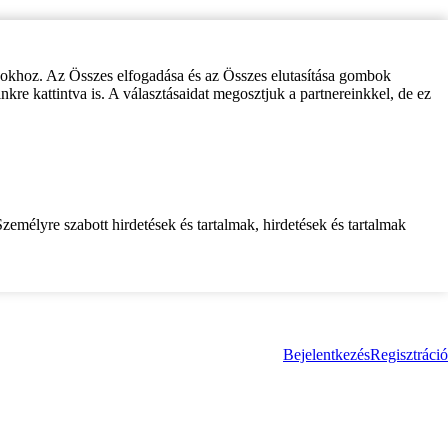
zokhoz. Az Összes elfogadása és az Összes elutasítása gombok
inkre kattintva is. A választásaidat megosztjuk a partnereinkkel, de ez
zemélyre szabott hirdetések és tartalmak, hirdetések és tartalmak
Bejelentkezés
Regisztráció