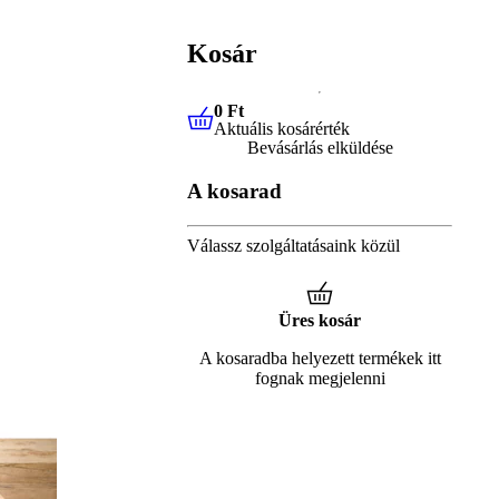
Kosár
0 Ft
Aktuális kosárérték
0 Ft
Aktuális kosárérték
Bevásárlás elküldése
A kosarad
Válassz szolgáltatásaink közül
Üres kosár
A kosaradba helyezett termékek itt
fognak megjelenni