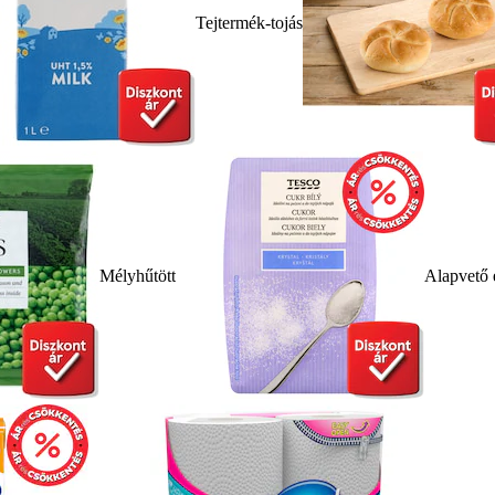
Tejtermék-tojás
Mélyhűtött
Alapvető 