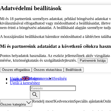
Adatvédelmi beállítások
Mi és 18 partnerünk személyes adatokat, például böngészési adatokat 
kiválasztásával elfogadhatod vagy módosíthatod a beállításaidat, illet
nem érinti a böngészési adataidat. A beállításaid alapján személyre tudj
A hozzájárulási beállításokat bármikor módosíthatod a láblécben találhat
Mi és partnereink adataidat a következő célokra haszn
Pontos helyadatok használata. Az eszköz jellemzőinek aktív vizsgálata a
mérése, közönségkutatás és szolgáltatásfejlesztés.
Partnereink listája
Összes elfogadása
Összes elutasítása
Beállítások
Ugrás a fő tartalomra
Hogyan rendelj
Segítség
English
Ugrás a kereséshez
Rendelj most!
Kedvenceim
Speciális ajánlatok
Onli
Összes kategória