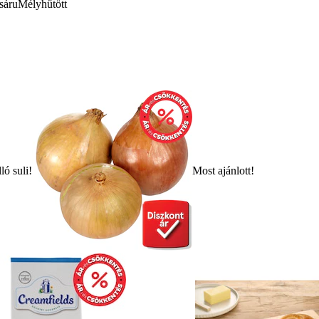
sáru
Mélyhűtött
ló suli!
Most ajánlott!