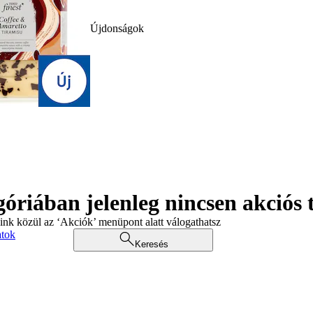
Újdonságok
góriában jelenleg nincsen akciós
aink közül az ‘Akciók’ menüpont alatt válogathatsz
atok
Keresés