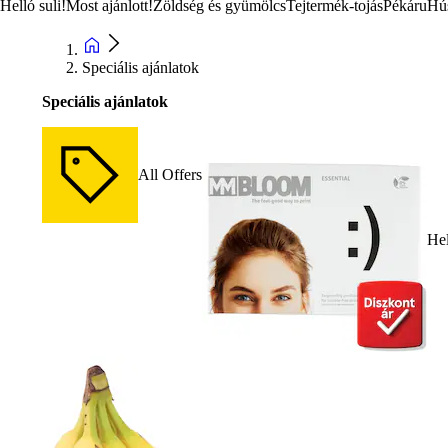
Helló suli!
Most ajánlott!
Zöldség és gyümölcs
Tejtermék-tojás
Pékáru
Hú
Speciális ajánlatok
Speciális ajánlatok
All Offers
Hel