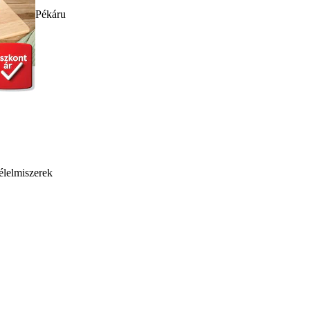
Pékáru
élelmiszerek