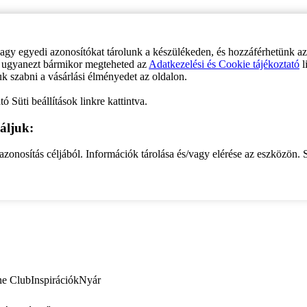
vagy egyedi azonosítókat tárolunk a készülékeden, és hozzáférhetünk a
ve ugyanezt bármikor megteheted az
Adatkezelési és Cookie tájékoztató
l
uk szabni a vásárlási élményedet az oldalon.
ó Süti beállítások linkre kattintva.
áljuk:
zonosítás céljából. Információk tárolása és/vagy elérése az eszközön. S
ne Club
Inspirációk
Nyár