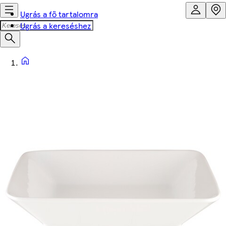
Ugrás a fő tartalomra
Ugrás a kereséshez