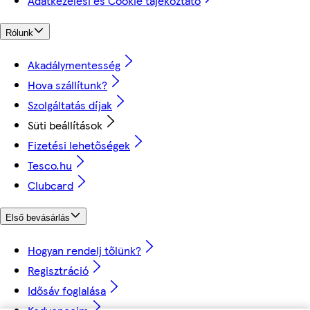
Adatkezelési és Cookie tájékoztató
Rólunk
Akadálymentesség
Hova szállítunk?
Szolgáltatás díjak
Süti beállítások
Fizetési lehetőségek
Tesco.hu
Clubcard
Első bevásárlás
Hogyan rendelj tőlünk?
Regisztráció
Idősáv foglalása