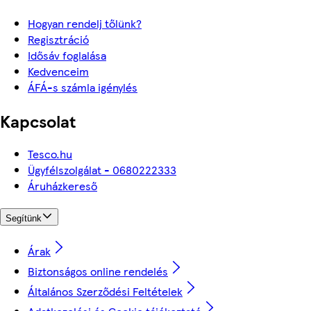
Hogyan rendelj tőlünk?
Regisztráció
Idősáv foglalása
Kedvenceim
ÁFÁ-s számla igénylés
Kapcsolat
Tesco.hu
Ügyfélszolgálat - 0680222333
Áruházkereső
Segítünk
Árak
Biztonságos online rendelés
Általános Szerződési Feltételek