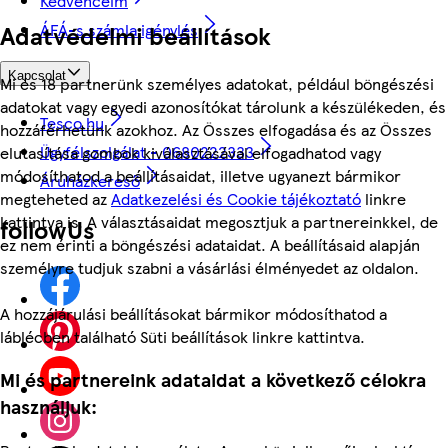
Kedvenceim
Adatvédelmi beállítások
ÁFÁ-s számla igénylés
Kapcsolat
Mi és 18 partnerünk személyes adatokat, például böngészési
adatokat vagy egyedi azonosítókat tárolunk a készülékeden, és
Tesco.hu
hozzáférhetünk azokhoz. Az Összes elfogadása és az Összes
Ügyfélszolgálat - 0680222333
elutasítása gombok kiválasztásával elfogadhatod vagy
módosíthatod a beállításaidat, illetve ugyanezt bármikor
Áruházkereső
megteheted az
Adatkezelési és Cookie tájékoztató
linkre
kattintva is. A választásaidat megosztjuk a partnereinkkel, de
followUs
ez nem érinti a böngészési adataidat. A beállításaid alapján
személyre tudjuk szabni a vásárlási élményedet az oldalon.
A hozzájárulási beállításokat bármikor módosíthatod a
láblécben található Süti beállítások linkre kattintva.
Mi és partnereink adataidat a következő célokra
használjuk: