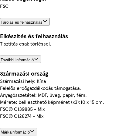
FSC
Tárolás és felhasználás
Elkészítés és felhasználás
Tisztítás csak törléssel.
További információ
Származási ország
Származási hely: Kína
Felelős erdőgazdálkodás támogatása.
Anyagösszetétel: MDF, üveg, papír, fém.
Mérete: beilleszthető képméret (x3):10 x 15 cm.
FSC® C139885 - Mix
FSC® C128274 - Mix
Márkainformáció