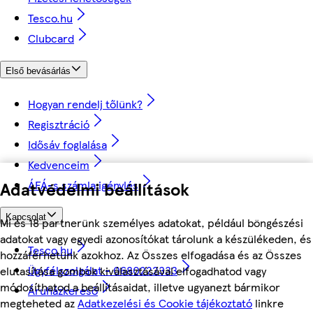
Tesco.hu
Clubcard
Első bevásárlás
Hogyan rendelj tőlünk?
Regisztráció
Idősáv foglalása
Kedvenceim
ÁFÁ-s számla igénylés
Adatvédelmi beállítások
Kapcsolat
Mi és 18 partnerünk személyes adatokat, például böngészési
adatokat vagy egyedi azonosítókat tárolunk a készülékeden, és
Tesco.hu
hozzáférhetünk azokhoz. Az Összes elfogadása és az Összes
Ügyfélszolgálat - 0680222333
elutasítása gombok kiválasztásával elfogadhatod vagy
módosíthatod a beállításaidat, illetve ugyanezt bármikor
Áruházkereső
megteheted az
Adatkezelési és Cookie tájékoztató
linkre