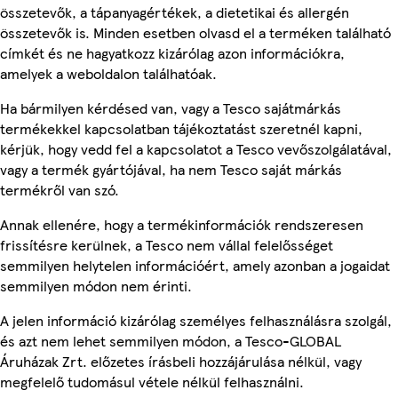
összetevők, a tápanyagértékek, a dietetikai és allergén
összetevők is. Minden esetben olvasd el a terméken található
címkét és ne hagyatkozz kizárólag azon információkra,
amelyek a weboldalon találhatóak.
Ha bármilyen kérdésed van, vagy a Tesco sajátmárkás
termékekkel kapcsolatban tájékoztatást szeretnél kapni,
kérjük, hogy vedd fel a kapcsolatot a Tesco vevőszolgálatával,
vagy a termék gyártójával, ha nem Tesco saját márkás
termékről van szó.
Annak ellenére, hogy a termékinformációk rendszeresen
frissítésre kerülnek, a Tesco nem vállal felelősséget
semmilyen helytelen információért, amely azonban a jogaidat
semmilyen módon nem érinti.
A jelen információ kizárólag személyes felhasználásra szolgál,
és azt nem lehet semmilyen módon, a Tesco-GLOBAL
Áruházak Zrt. előzetes írásbeli hozzájárulása nélkül, vagy
megfelelő tudomásul vétele nélkül felhasználni.