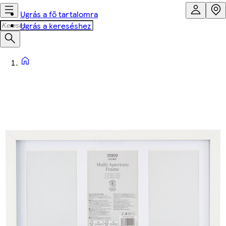
Ugrás a fő tartalomra
Ugrás a kereséshez