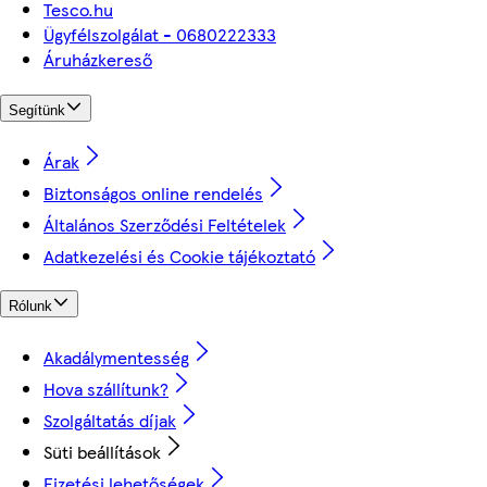
Tesco.hu
Ügyfélszolgálat - 0680222333
Áruházkereső
Segítünk
Árak
Biztonságos online rendelés
Általános Szerződési Feltételek
Adatkezelési és Cookie tájékoztató
Rólunk
Akadálymentesség
Hova szállítunk?
Szolgáltatás díjak
Süti beállítások
Fizetési lehetőségek