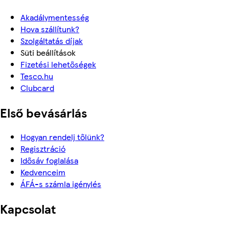
Akadálymentesség
Hova szállítunk?
Szolgáltatás díjak
Süti beállítások
Fizetési lehetőségek
Tesco.hu
Clubcard
Első bevásárlás
Hogyan rendelj tőlünk?
Regisztráció
Idősáv foglalása
Kedvenceim
ÁFÁ-s számla igénylés
Kapcsolat