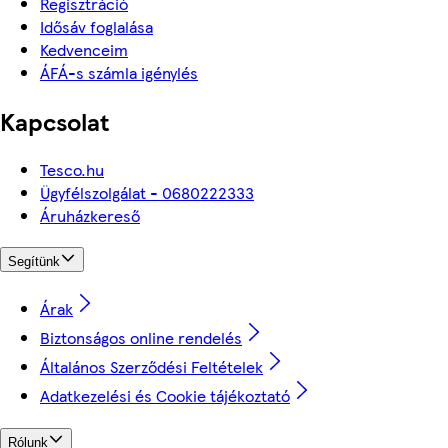
Regisztráció
Idősáv foglalása
Kedvenceim
ÁFÁ-s számla igénylés
Kapcsolat
Tesco.hu
Ügyfélszolgálat - 0680222333
Áruházkereső
Segítünk
Árak
Biztonságos online rendelés
Általános Szerződési Feltételek
Adatkezelési és Cookie tájékoztató
Rólunk