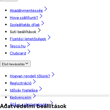
Akadálymentesség
Hova szállítunk?
Szolgáltatás díjak
Süti beállítások
Fizetési lehetőségek
Tesco.hu
Clubcard
Első bevásárlás
Hogyan rendelj tőlünk?
Regisztráció
Idősáv foglalása
Kedvenceim
Adatvédelmi beállítások
ÁFÁ-s számla igénylés