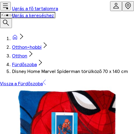
Ugrás a fő tartalomra
Ugrás a kereséshez
Otthon-hobbi
Otthon
Fürdőszoba
Disney Home Marvel Spiderman törülköző 70 x 140 cm
Vissza a Fürdőszoba