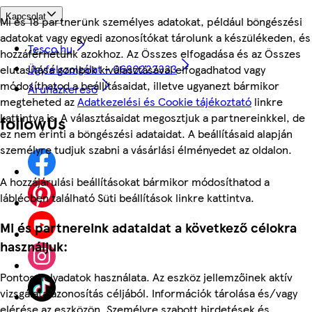
Kapcsolat
Mi és 18 partnerünk személyes adatokat, például böngészési
adatokat vagy egyedi azonosítókat tárolunk a készülékeden, és
Tesco.hu
hozzáférhetünk azokhoz. Az Összes elfogadása és az Összes
Ügyfélszolgálat - 0680222333
elutasítása gombok kiválasztásával elfogadhatod vagy
módosíthatod a beállításaidat, illetve ugyanezt bármikor
Áruházkereső
megteheted az
Adatkezelési és Cookie tájékoztató
linkre
kattintva is. A választásaidat megosztjuk a partnereinkkel, de
followUs
ez nem érinti a böngészési adataidat. A beállításaid alapján
személyre tudjuk szabni a vásárlási élményedet az oldalon.
A hozzájárulási beállításokat bármikor módosíthatod a
láblécben található Süti beállítások linkre kattintva.
Mi és partnereink adataidat a következő célokra
használjuk:
Pontos helyadatok használata. Az eszköz jellemzőinek aktív
vizsgálata azonosítás céljából. Információk tárolása és/vagy
elérése az eszközön. Személyre szabott hirdetések és