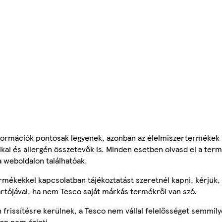
ormációk pontosak legyenek, azonban az élelmiszertermékek
tikai és allergén összetevők is. Minden esetben olvasd el a ter
a weboldalon találhatóak.
mékekkel kapcsolatban tájékoztatást szeretnél kapni, kérjük, 
ártójával, ha nem Tesco saját márkás termékről van szó.
frissítésre kerülnek, a Tesco nem vállal felelősséget semmily
on nem érinti.