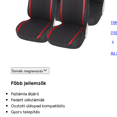
119
(11
Az 
Termék megnevezés
Főbb jellemzők
Fejtámla átjáró
Fedett üléstámlák
Osztott üléspad kompatibilis
Gyors telepítés