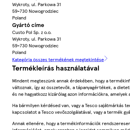
Wykroty, ul. Parkowa 31
59-730 Nowogrodziec
Poland
Gyártó címe
Custo Pol Sp. z o.o.
Wykroty, ul. Parkowa 31
59-730 Nowogrodziec
Poland
Kategória összes termékének megtekintése
Termékleírás használatával
Mindent megteszünk annak érdekében, hogy a termékinf
változnak, így az összetevők, a tápanyagértékek, a diete
és ne hagyatkozz kizárólag azon információkra, amelyek 
Ha bármilyen kérdésed van, vagy a Tesco sajátmárkás ter
kapcsolatot a Tesco vevőszolgálatával, vagy a termék gy
Annak ellenére, hogy a termékinformációk rendszeresen 
információért, amely azonban a jogaidat semmilyen mód