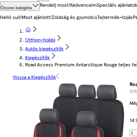
Rendelj most!
Kedvenceim
Speciális ajánlato
Összes kategória
Helló suli!
Most ajánlott!
Zöldség és gyümölcs
Tejtermék-tojás
P
Otthon-hobbi
Autós kiegészítők
Kiegészítők
Road Access Premium Antarctique Rouge teljes fe
Vissza a Kiegészítők
Roa
Még
14 