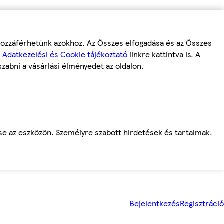
 hozzáférhetünk azokhoz. Az Összes elfogadása és az Összes
z
Adatkezelési és Cookie tájékoztató
linkre kattintva is. A
szabni a vásárlási élményedet az oldalon.
ése az eszközön. Személyre szabott hirdetések és tartalmak,
Bejelentkezés
Regisztráció