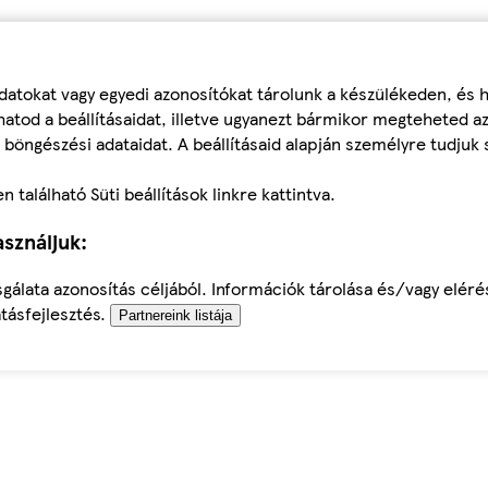
datokat vagy egyedi azonosítókat tárolunk a készülékeden, és
atod a beállításaidat, illetve ugyanezt bármikor megteheted a
 böngészési adataidat. A beállításaid alapján személyre tudjuk 
található Süti beállítások linkre kattintva.
sználjuk:
sgálata azonosítás céljából. Információk tárolása és/vagy elér
tásfejlesztés.
Partnereink listája