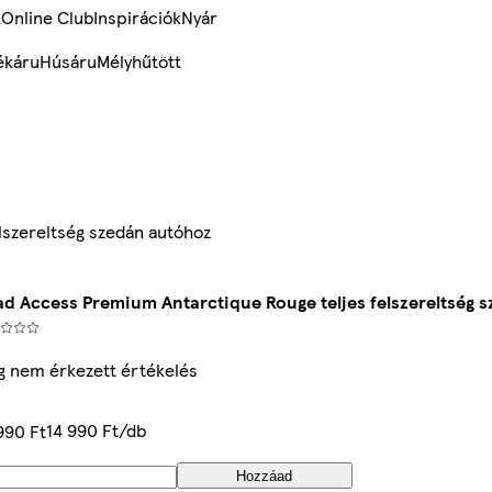
k
Online Club
Inspirációk
Nyár
ékáru
Húsáru
Mélyhűtött
lszereltség szedán autóhoz
d Access Premium Antarctique Rouge teljes felszereltség 
 nem érkezett értékelés
14 990 Ft/db
990 Ft
Hozzáad