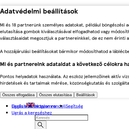
Adatvédelmi beállítások
Mi és 18 partnerünk személyes adatokat, például böngészési a
elutasítása gombok kiválasztásával elfogadhatod vagy módosíth
választásaidat megosztjuk a partnereinkkel, de ez nem érinti a
A hozzájárulási beállításokat bármikor módosíthatod a láblécben 
Mi és partnereink adataidat a következő célokra ha
Pontos helyadatok használata. Az eszköz jellemzőinek aktív viz
hirdetések és tartalmak mérése, közönségkutatás és szolgálta
Összes elfogadása
Összes elutasítása
Beállítások
Ugrás a fő tartalomra
English
Hogyan rendelj
Segítség
Ugrás a kereséshez