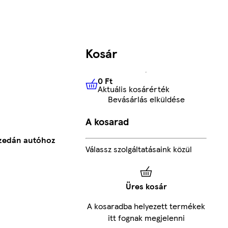
Kosár
0 Ft
Aktuális kosárérték
0 Ft
Aktuális kosárérték
Bevásárlás elküldése
A kosarad
szedán autóhoz
Válassz szolgáltatásaink közül
Üres kosár
A kosaradba helyezett termékek
itt fognak megjelenni