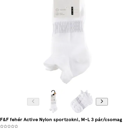
F&F fehér Active Nylon sportzokni, M-L 3 pár/csomag