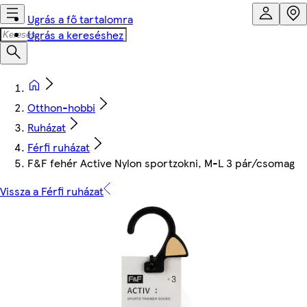
Ugrás a fő tartalomra
Ugrás a kereséshez
Otthon-hobbi
Ruházat
Férfi ruházat
F&F fehér Active Nylon sportzokni, M-L 3 pár/csomag
Vissza a Férfi ruházat