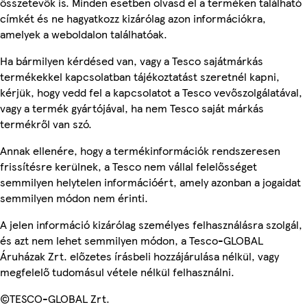
összetevők is. Minden esetben olvasd el a terméken található
címkét és ne hagyatkozz kizárólag azon információkra,
amelyek a weboldalon találhatóak.
Ha bármilyen kérdésed van, vagy a Tesco sajátmárkás
termékekkel kapcsolatban tájékoztatást szeretnél kapni,
kérjük, hogy vedd fel a kapcsolatot a Tesco vevőszolgálatával,
vagy a termék gyártójával, ha nem Tesco saját márkás
termékről van szó.
Annak ellenére, hogy a termékinformációk rendszeresen
frissítésre kerülnek, a Tesco nem vállal felelősséget
semmilyen helytelen információért, amely azonban a jogaidat
semmilyen módon nem érinti.
A jelen információ kizárólag személyes felhasználásra szolgál,
és azt nem lehet semmilyen módon, a Tesco-GLOBAL
Áruházak Zrt. előzetes írásbeli hozzájárulása nélkül, vagy
megfelelő tudomásul vétele nélkül felhasználni.
©TESCO-GLOBAL Zrt.