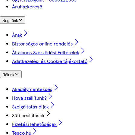
Áruházkereső
Segítünk
Árak
Biztonságos online rendelés
Általános Szerződési Feltételek
Adatkezelési és Cookie tájékoztató
Rólunk
Akadálymentesség
Hova szállítunk?
Szolgáltatás díjak
Süti beállítások
Fizetési lehetőségek
Tesco.hu