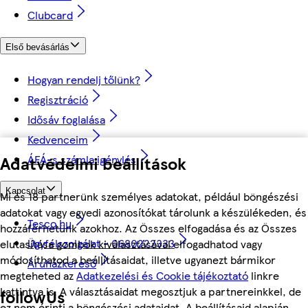
Clubcard
Első bevásárlás
Hogyan rendelj tőlünk?
Regisztráció
Idősáv foglalása
Kedvenceim
ÁFÁ-s számla igénylés
Adatvédelmi beállítások
Kapcsolat
Mi és 18 partnerünk személyes adatokat, például böngészési
adatokat vagy egyedi azonosítókat tárolunk a készülékeden, és
Tesco.hu
hozzáférhetünk azokhoz. Az Összes elfogadása és az Összes
Ügyfélszolgálat - 0680222333
elutasítása gombok kiválasztásával elfogadhatod vagy
módosíthatod a beállításaidat, illetve ugyanezt bármikor
Áruházkereső
megteheted az
Adatkezelési és Cookie tájékoztató
linkre
kattintva is. A választásaidat megosztjuk a partnereinkkel, de
followUs
ez nem érinti a böngészési adataidat. A beállításaid alapján