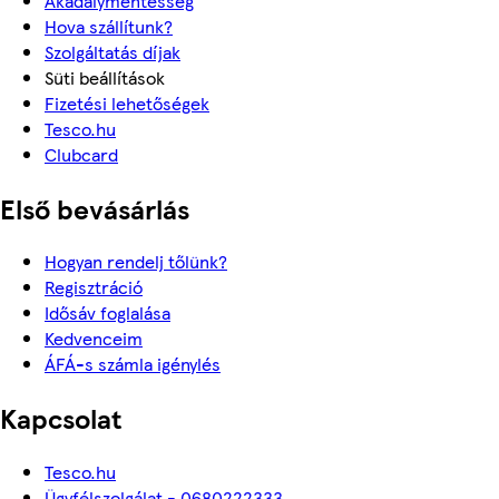
Akadálymentesség
Hova szállítunk?
Szolgáltatás díjak
Süti beállítások
Fizetési lehetőségek
Tesco.hu
Clubcard
Első bevásárlás
Hogyan rendelj tőlünk?
Regisztráció
Idősáv foglalása
Kedvenceim
ÁFÁ-s számla igénylés
Kapcsolat
Tesco.hu
Ügyfélszolgálat - 0680222333