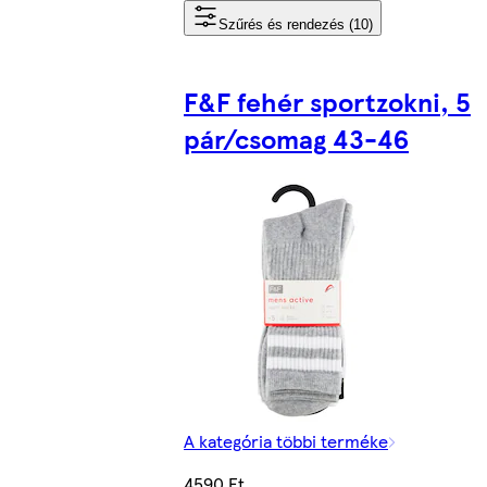
Szűrés és rendezés (10)
F&F fehér sportzokni, 5
pár/csomag 43-46
A kategória többi terméke
4590 Ft