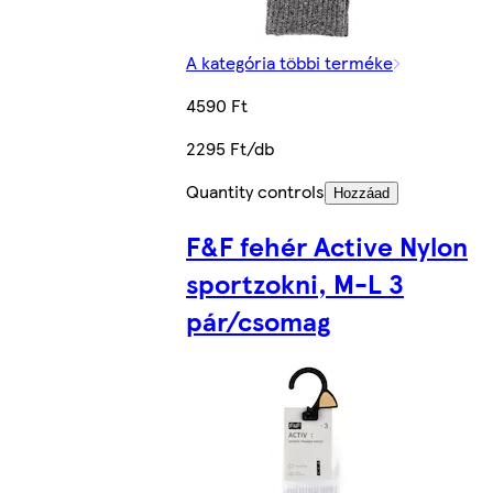
A kategória többi terméke
4590 Ft
2295 Ft/db
Quantity controls
Hozzáad
F&F fehér Active Nylon
sportzokni, M-L 3
pár/csomag