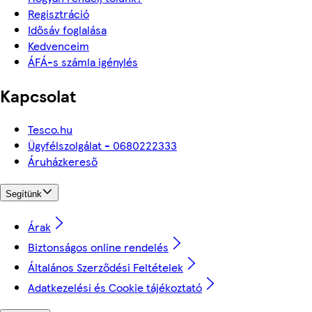
Regisztráció
Idősáv foglalása
Kedvenceim
ÁFÁ-s számla igénylés
Kapcsolat
Tesco.hu
Ügyfélszolgálat - 0680222333
Áruházkereső
Segítünk
Árak
Biztonságos online rendelés
Általános Szerződési Feltételek
Adatkezelési és Cookie tájékoztató