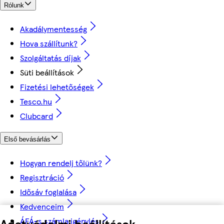
Rólunk
Akadálymentesség
Hova szállítunk?
Szolgáltatás díjak
Süti beállítások
Fizetési lehetőségek
Tesco.hu
Clubcard
Első bevásárlás
Hogyan rendelj tőlünk?
Regisztráció
Idősáv foglalása
Kedvenceim
ÁFÁ-s számla igénylés
Adatvédelmi beállítások