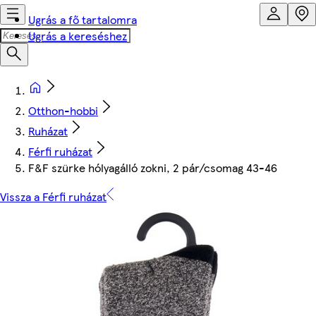
Ugrás a fő tartalomra
Ugrás a kereséshez
Otthon-hobbi
Ruházat
Férfi ruházat
F&F szürke hólyagálló zokni, 2 pár/csomag 43-46
Vissza a Férfi ruházat