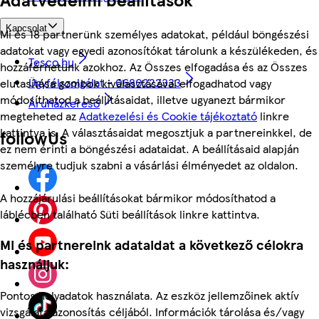
Kapcsolat
Mi és 18 partnerünk személyes adatokat, például böngészési
adatokat vagy egyedi azonosítókat tárolunk a készülékeden, és
Tesco.hu
hozzáférhetünk azokhoz. Az Összes elfogadása és az Összes
Ügyfélszolgálat - 0680222333
elutasítása gombok kiválasztásával elfogadhatod vagy
módosíthatod a beállításaidat, illetve ugyanezt bármikor
Áruházkereső
megteheted az
Adatkezelési és Cookie tájékoztató
linkre
kattintva is. A választásaidat megosztjuk a partnereinkkel, de
followUs
ez nem érinti a böngészési adataidat. A beállításaid alapján
személyre tudjuk szabni a vásárlási élményedet az oldalon.
A hozzájárulási beállításokat bármikor módosíthatod a
láblécben található Süti beállítások linkre kattintva.
Mi és partnereink adataidat a következő célokra
használjuk:
Pontos helyadatok használata. Az eszköz jellemzőinek aktív
vizsgálata azonosítás céljából. Információk tárolása és/vagy