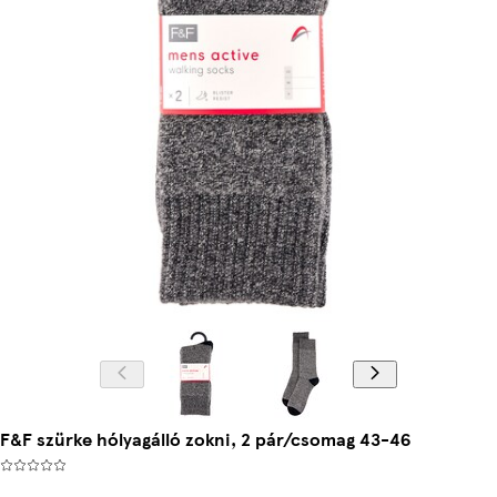
F&F szürke hólyagálló zokni, 2 pár/csomag 43-46