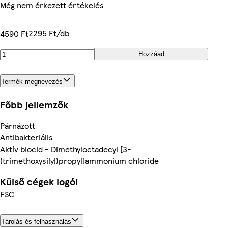
Még nem érkezett értékelés
2295 Ft/db
4590 Ft
Hozzáad
Termék megnevezés
Főbb jellemzők
Párnázott
Antibakteriális
Aktív biocid - Dimethyloctadecyl [3-
(trimethoxysilyl)propyl]ammonium chloride
Külső cégek logói
FSC
Tárolás és felhasználás