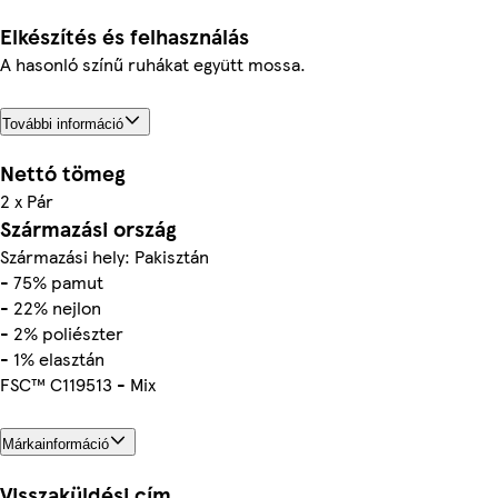
Elkészítés és felhasználás
A hasonló színű ruhákat együtt mossa.
További információ
Nettó tömeg
2 x Pár
Származási ország
Származási hely: Pakisztán
- 75% pamut
- 22% nejlon
- 2% poliészter
- 1% elasztán
FSC™ C119513 - Mix
Márkainformáció
Visszaküldési cím