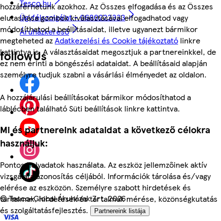
Tesco.hu
hozzáférhetünk azokhoz. Az Összes elfogadása és az Összes
Ügyfélszolgálat - 0680222333
elutasítása gombok kiválasztásával elfogadhatod vagy
módosíthatod a beállításaidat, illetve ugyanezt bármikor
Áruházkereső
megteheted az
Adatkezelési és Cookie tájékoztató
linkre
kattintva is. A választásaidat megosztjuk a partnereinkkel, de
followUs
ez nem érinti a böngészési adataidat. A beállításaid alapján
személyre tudjuk szabni a vásárlási élményedet az oldalon.
A hozzájárulási beállításokat bármikor módosíthatod a
láblécben található Süti beállítások linkre kattintva.
Mi és partnereink adataidat a következő célokra
használjuk:
Pontos helyadatok használata. Az eszköz jellemzőinek aktív
vizsgálata azonosítás céljából. Információk tárolása és/vagy
elérése az eszközön. Személyre szabott hirdetések és
©
Tesco-Global Áruházak Zrt. 2026
tartalmak, hirdetések és tartalmak mérése, közönségkutatás
és szolgáltatásfejlesztés.
Partnereink listája