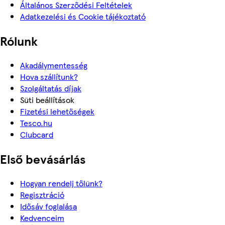
Általános Szerződési Feltételek
Adatkezelési és Cookie tájékoztató
Rólunk
Akadálymentesség
Hova szállítunk?
Szolgáltatás díjak
Süti beállítások
Fizetési lehetőségek
Tesco.hu
Clubcard
Első bevásárlás
Hogyan rendelj tőlünk?
Regisztráció
Idősáv foglalása
Kedvenceim