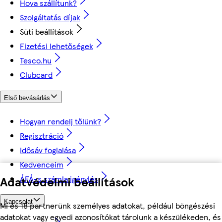
Hova szállítunk?
Szolgáltatás díjak
Süti beállítások
Fizetési lehetőségek
Tesco.hu
Clubcard
Első bevásárlás
Hogyan rendelj tőlünk?
Regisztráció
Idősáv foglalása
Kedvenceim
Adatvédelmi beállítások
ÁFÁ-s számla igénylés
Kapcsolat
Mi és 18 partnerünk személyes adatokat, például böngészési
adatokat vagy egyedi azonosítókat tárolunk a készülékeden, és