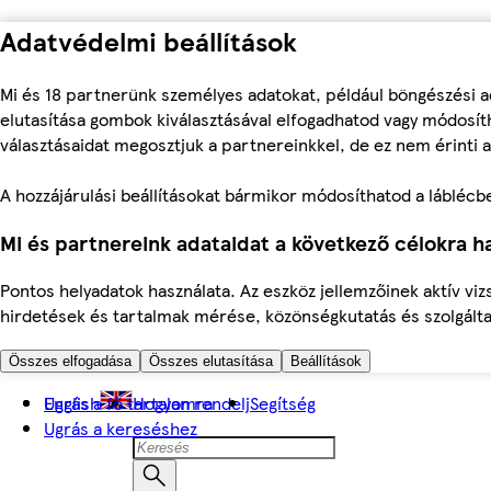
Adatvédelmi beállítások
Mi és 18 partnerünk személyes adatokat, például böngészési a
elutasítása gombok kiválasztásával elfogadhatod vagy módosíth
választásaidat megosztjuk a partnereinkkel, de ez nem érinti a
A hozzájárulási beállításokat bármikor módosíthatod a láblécben 
Mi és partnereink adataidat a következő célokra ha
Pontos helyadatok használata. Az eszköz jellemzőinek aktív viz
hirdetések és tartalmak mérése, közönségkutatás és szolgálta
Összes elfogadása
Összes elutasítása
Beállítások
Ugrás a fő tartalomra
English
Hogyan rendelj
Segítség
Ugrás a kereséshez