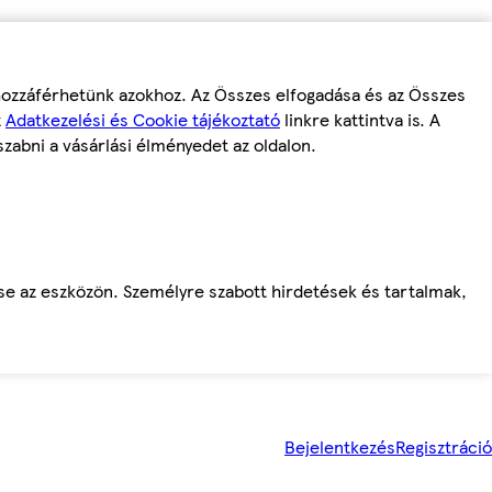
 hozzáférhetünk azokhoz. Az Összes elfogadása és az Összes
z
Adatkezelési és Cookie tájékoztató
linkre kattintva is. A
szabni a vásárlási élményedet az oldalon.
ése az eszközön. Személyre szabott hirdetések és tartalmak,
Bejelentkezés
Regisztráció