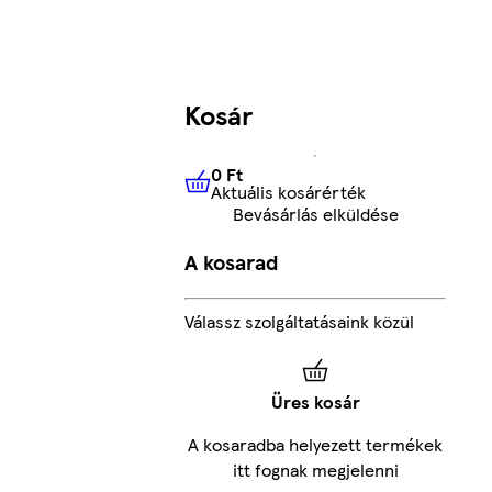
Kosár
0 Ft
Aktuális kosárérték
0 Ft
Aktuális kosárérték
Bevásárlás elküldése
A kosarad
Válassz szolgáltatásaink közül
Üres kosár
A kosaradba helyezett termékek
itt fognak megjelenni