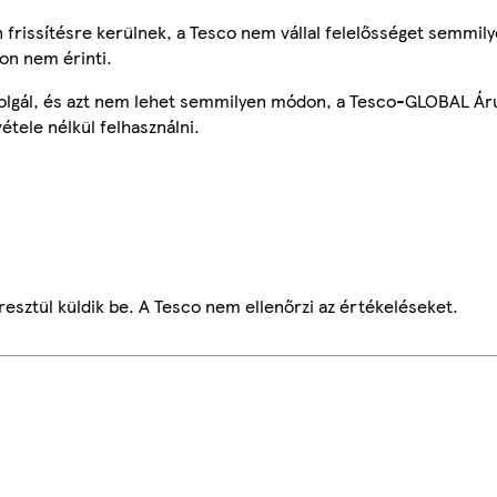
frissítésre kerülnek, a Tesco nem vállal felelősséget semmily
on nem érinti.
szolgál, és azt nem lehet semmilyen módon, a Tesco-GLOBAL Ár
étele nélkül felhasználni.
esztül küldik be. A Tesco nem ellenőrzi az értékeléseket.