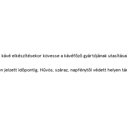
 kávé elkészítésekor kövesse a kávéfőző gyártójának utasításai
 jelzett időpontig. Hűvös, száraz, napfénytől védett helyen tá