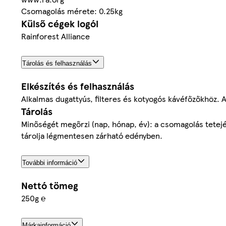
Csomagolás mérete: 0.25kg
Külső cégek logói
Rainforest Alliance
Tárolás és felhasználás
Elkészítés és felhasználás
Alkalmas dugattyús, filteres és kotyogós kávéfőzőkhöz. A
Tárolás
Minőségét megőrzi (nap, hónap, év): a csomagolás tetején
tárolja légmentesen zárható edényben.
További információ
Nettó tömeg
250g ℮
Márkainformáció