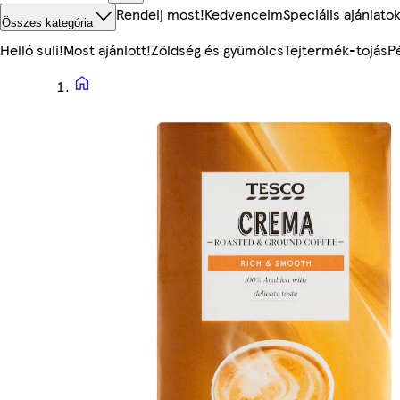
Rendelj most!
Kedvenceim
Speciális ajánlato
Összes kategória
Helló suli!
Most ajánlott!
Zöldség és gyümölcs
Tejtermék-tojás
P