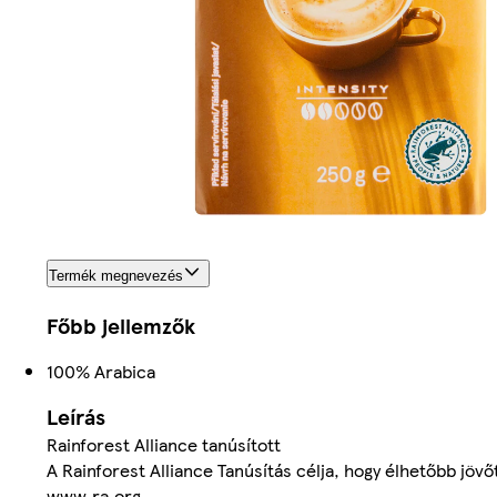
Termék megnevezés
Főbb jellemzők
100% Arabica
Leírás
Rainforest Alliance tanúsított
A Rainforest Alliance Tanúsítás célja, hogy élhetőbb jö
www.ra.org