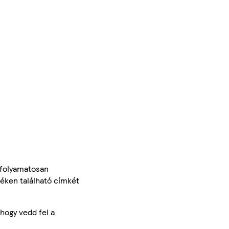
 folyamatosan
méken található címkét
hogy vedd fel a