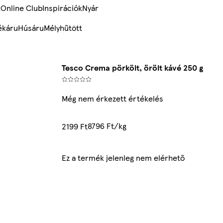
k
Online Club
Inspirációk
Nyár
ékáru
Húsáru
Mélyhűtött
Tesco Crema pörkölt, őrölt kávé 250 g
Még nem érkezett értékelés
8796 Ft/kg
2199 Ft
Ez a termék jelenleg nem elérhető