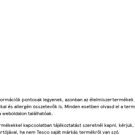
ormációk pontosak legyenek, azonban az élelmiszertermékek
tikai és allergén összetevők is. Minden esetben olvasd el a ter
a weboldalon találhatóak.
mékekkel kapcsolatban tájékoztatást szeretnél kapni, kérjük, 
ártójával, ha nem Tesco saját márkás termékről van szó.