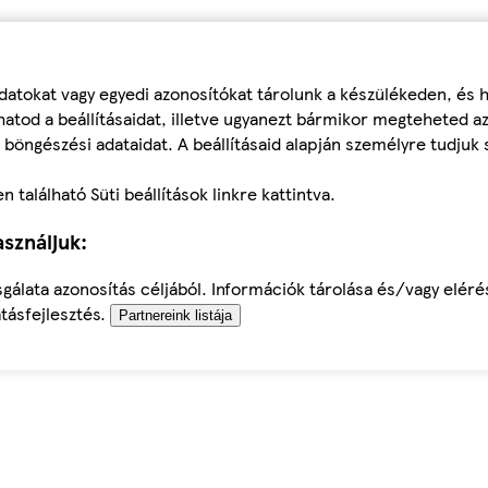
datokat vagy egyedi azonosítókat tárolunk a készülékeden, és
atod a beállításaidat, illetve ugyanezt bármikor megteheted a
 böngészési adataidat. A beállításaid alapján személyre tudjuk 
található Süti beállítások linkre kattintva.
sználjuk:
sgálata azonosítás céljából. Információk tárolása és/vagy elér
tásfejlesztés.
Partnereink listája