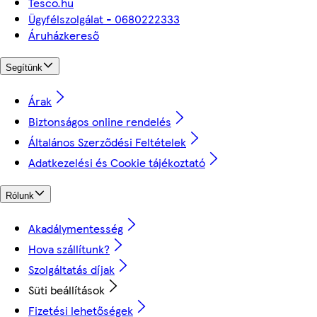
Tesco.hu
Ügyfélszolgálat - 0680222333
Áruházkereső
Segítünk
Árak
Biztonságos online rendelés
Általános Szerződési Feltételek
Adatkezelési és Cookie tájékoztató
Rólunk
Akadálymentesség
Hova szállítunk?
Szolgáltatás díjak
Süti beállítások
Fizetési lehetőségek