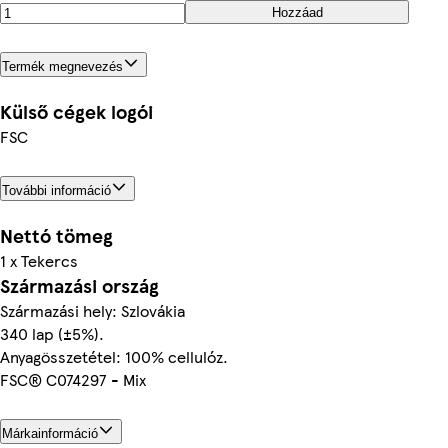
Hozzáad
Termék megnevezés
Külső cégek logói
FSC
További információ
Nettó tömeg
1 x Tekercs
Származási ország
Származási hely: Szlovákia
340 lap (±5%).
Anyagösszetétel: 100% cellulóz.
FSC® C074297 - Mix
Márkainformáció