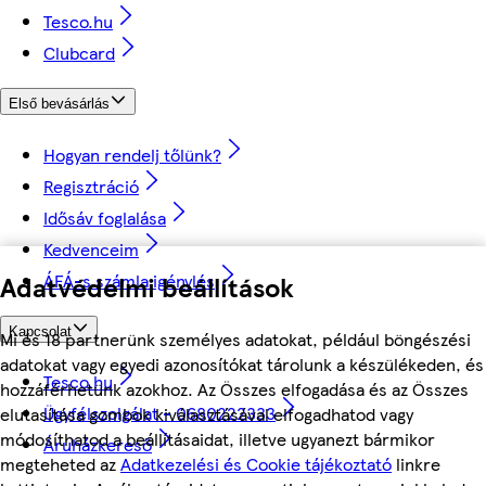
Tesco.hu
Clubcard
Első bevásárlás
Hogyan rendelj tőlünk?
Regisztráció
Idősáv foglalása
Kedvenceim
Adatvédelmi beállítások
ÁFÁ-s számla igénylés
Kapcsolat
Mi és 18 partnerünk személyes adatokat, például böngészési
adatokat vagy egyedi azonosítókat tárolunk a készülékeden, és
Tesco.hu
hozzáférhetünk azokhoz. Az Összes elfogadása és az Összes
Ügyfélszolgálat - 0680222333
elutasítása gombok kiválasztásával elfogadhatod vagy
módosíthatod a beállításaidat, illetve ugyanezt bármikor
Áruházkereső
megteheted az
Adatkezelési és Cookie tájékoztató
linkre