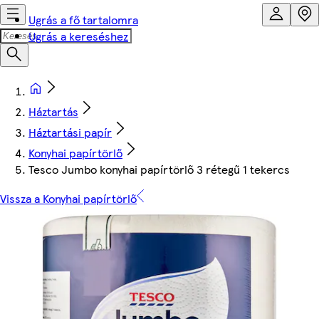
Ugrás a fő tartalomra
Ugrás a kereséshez
Háztartás
Háztartási papír
Konyhai papírtörlő
Tesco Jumbo konyhai papírtörlő 3 rétegű 1 tekercs
Vissza a Konyhai papírtörlő