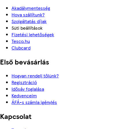
Akadálymentesség
Hova szállítunk?
Szolgáltatás díjak
Süti beállítások
Fizetési lehetőségek
Tesco.hu
Clubcard
Első bevásárlás
Hogyan rendelj tőlünk?
Regisztráció
Idősáv foglalása
Kedvenceim
ÁFÁ-s számla igénylés
Kapcsolat