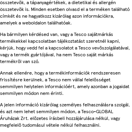
összetevők, a tápanyagértékek, a dietetikai és allergén
összetevők is. Minden esetben olvasd el a terméken található
címkét és ne hagyatkozz kizárólag azon információkra,
amelyek a weboldalon találhatóak.
Ha bármilyen kérdésed van, vagy a Tesco sajátmárkás
termékekkel kapcsolatban tájékoztatást szeretnél kapni,
kérjük, hogy vedd fel a kapcsolatot a Tesco vevőszolgálatával,
vagy a termék gyártójával, ha nem Tesco saját márkás
termékről van szó.
Annak ellenére, hogy a termékinformációk rendszeresen
frissítésre kerülnek, a Tesco nem vállal felelősséget
semmilyen helytelen információért, amely azonban a jogaidat
semmilyen módon nem érinti.
A jelen információ kizárólag személyes felhasználásra szolgál,
és azt nem lehet semmilyen módon, a Tesco-GLOBAL
Áruházak Zrt. előzetes írásbeli hozzájárulása nélkül, vagy
megfelelő tudomásul vétele nélkül felhasználni.