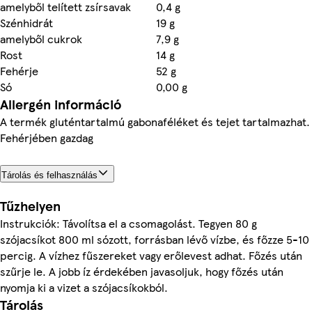
amelyből telített zsírsavak
0,4 g
Szénhidrát
19 g
amelyből cukrok
7,9 g
Rost
14 g
Fehérje
52 g
Só
0,00 g
Allergén információ
A termék gluténtartalmú gabonaféléket és tejet tartalmazhat.
Fehérjében gazdag
Tárolás és felhasználás
Tűzhelyen
Instrukciók: Távolítsa el a csomagolást. Tegyen 80 g
szójacsíkot 800 ml sózott, forrásban lévő vízbe, és főzze 5-10
percig. A vízhez fűszereket vagy erőlevest adhat. Főzés után
szűrje le. A jobb íz érdekében javasoljuk, hogy főzés után
nyomja ki a vizet a szójacsíkokból.
Tárolás