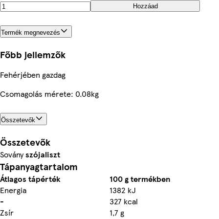
Hozzáad
Termék megnevezés
Főbb jellemzők
Fehérjében gazdag
Csomagolás mérete: 0.08kg
Összetevők
Összetevők
Sovány
szójaliszt
Tápanyagtartalom
Átlagos tápérték
100 g termékben
Energia
1382 kJ
-
327 kcal
Zsír
1,7 g