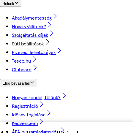
Rólunk
Akadálymentesség
Hova szállítunk?
Szolgáltatás díjak
Süti beállítások
Fizetési lehetőségek
Tesco.hu
Clubcard
Első bevásárlás
Hogyan rendelj tőlünk?
Regisztráció
Idősáv foglalása
Kedvenceim
ÁFÁ-s számla igénylés