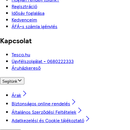
Regisztráció
Idősáv foglalása
Kedvenceim
ÁFÁ-s számla igénylés
Kapcsolat
Tesco.hu
Ügyfélszolgálat - 0680222333
Áruházkereső
Segítünk
Árak
Biztonságos online rendelés
Általános Szerződési Feltételek
Adatkezelési és Cookie tájékoztató