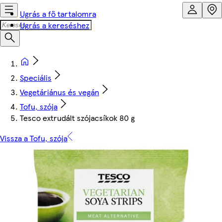
Ugrás a fő tartalomra
Ugrás a kereséshez
Speciális
Vegetáriánus és vegán
Tofu, szója
Tesco extrudált szójacsíkok 80 g
Vissza a Tofu, szója