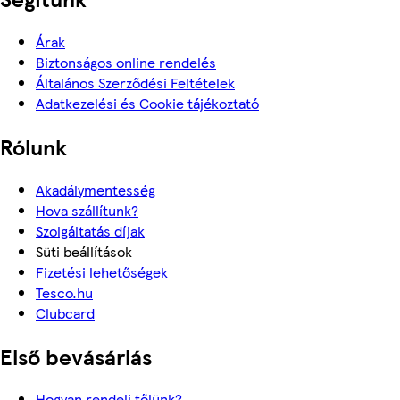
Árak
Biztonságos online rendelés
Általános Szerződési Feltételek
Adatkezelési és Cookie tájékoztató
Rólunk
Akadálymentesség
Hova szállítunk?
Szolgáltatás díjak
Süti beállítások
Fizetési lehetőségek
Tesco.hu
Clubcard
Első bevásárlás
Hogyan rendelj tőlünk?