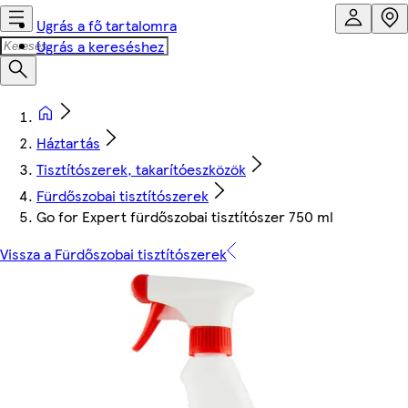
Ugrás a fő tartalomra
Ugrás a kereséshez
Háztartás
Tisztítószerek, takarítóeszközök
Fürdőszobai tisztítószerek
Go for Expert fürdőszobai tisztítószer 750 ml
Vissza a Fürdőszobai tisztítószerek