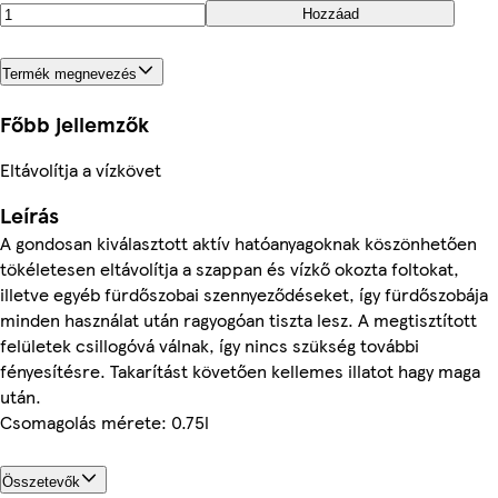
Hozzáad
Termék megnevezés
Főbb jellemzők
Eltávolítja a vízkövet
Leírás
A gondosan kiválasztott aktív hatóanyagoknak köszönhetően
tökéletesen eltávolítja a szappan és vízkő okozta foltokat,
illetve egyéb fürdőszobai szennyeződéseket, így fürdőszobája
minden használat után ragyogóan tiszta lesz. A megtisztított
felületek csillogóvá válnak, így nincs szükség további
fényesítésre. Takarítást követően kellemes illatot hagy maga
után.
Csomagolás mérete: 0.75l
Összetevők