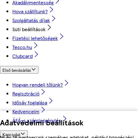
Akadálymentesség
Hova szállítunk?
Szolgáltatás díjak
Süti beállítások
Fizetési lehetőségek
Tesco.hu
Clubcard
Első bevásárlás
Hogyan rendelj tőlünk?
Regisztráció
Idősáv foglalása
Kedvenceim
ÁFÁ-s számla igénylés
Adatvédelmi beállítások
Kapcsolat
Mi és 18 partnerünk személyes adatokat, például böngészési