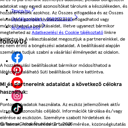
adatokat vagy egyedi azonosítókat tárolunk a készülékeden, és
Tesco.hu
hozzáférhetünk azokhoz. Az Összes elfogadása és az Összes
Ügyfélszolgálat - 0680222333
elutasítása gombok kiválasztásával elfogadhatod vagy
módosíthatod a beállításaidat, illetve ugyanezt bármikor
Áruházkereső
megteheted az
Adatkezelési és Cookie tájékoztató
linkre
kattintva is. A választásaidat megosztjuk a partnereinkkel, de
followUs
ez nem érinti a böngészési adataidat. A beállításaid alapján
személyre tudjuk szabni a vásárlási élményedet az oldalon.
A hozzájárulási beállításokat bármikor módosíthatod a
láblécben található Süti beállítások linkre kattintva.
Mi és partnereink adataidat a következő célokra
használjuk:
Pontos helyadatok használata. Az eszköz jellemzőinek aktív
vizsgálata azonosítás céljából. Információk tárolása és/vagy
elérése az eszközön. Személyre szabott hirdetések és
©
Tesco-Global Áruházak Zrt. 2026
tartalmak, hirdetések és tartalmak mérése, közönségkutatás