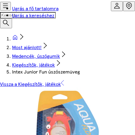
Ugrás a fő tartalomra
Ugrás a kereséshez
Most ajánlott!
Medencék, úszógumik
Kiegészítők, játékok
Intex Junior Fun úszószemüveg
Vissza a Kiegészítők, játékok