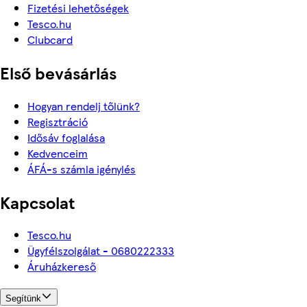
Fizetési lehetőségek
Tesco.hu
Clubcard
Első bevásárlás
Hogyan rendelj tőlünk?
Regisztráció
Idősáv foglalása
Kedvenceim
ÁFÁ-s számla igénylés
Kapcsolat
Tesco.hu
Ügyfélszolgálat - 0680222333
Áruházkereső
Segítünk