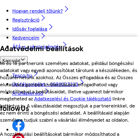
Hogyan rendelj tőlünk?
Regisztráció
Idősáv foglalása
Kedvenceim
Adatvédelmi beállítások
ÁFÁ-s számla igénylés
Kapcsolat
Mi és 18 partnerünk személyes adatokat, például böngészési
adatokat vagy egyedi azonosítókat tárolunk a készülékeden, és
Tesco.hu
hozzáférhetünk azokhoz. Az Összes elfogadása és az Összes
Ügyfélszolgálat - 0680222333
elutasítása gombok kiválasztásával elfogadhatod vagy
módosíthatod a beállításaidat, illetve ugyanezt bármikor
Áruházkereső
megteheted az
Adatkezelési és Cookie tájékoztató
linkre
kattintva is. A választásaidat megosztjuk a partnereinkkel, de
followUs
ez nem érinti a böngészési adataidat. A beállításaid alapján
személyre tudjuk szabni a vásárlási élményedet az oldalon.
A hozzájárulási beállításokat bármikor módosíthatod a