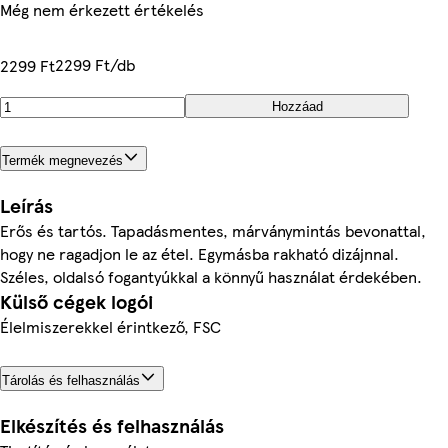
Még nem érkezett értékelés
2299 Ft/db
2299 Ft
Hozzáad
Termék megnevezés
Leírás
Erős és tartós. Tapadásmentes, márványmintás bevonattal,
hogy ne ragadjon le az étel. Egymásba rakható dizájnnal.
Széles, oldalsó fogantyúkkal a könnyű használat érdekében.
Külső cégek logói
Élelmiszerekkel érintkező, FSC
Tárolás és felhasználás
Elkészítés és felhasználás