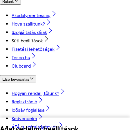
Rólunk
Akadálymentesség
Hova szállítunk?
Szolgáltatás díjak
Süti beállítások
Fizetési lehetőségek
Tesco.hu
Clubcard
Első bevásárlás
Hogyan rendelj tőlünk?
Regisztráció
Idősáv foglalása
Kedvenceim
ÁFÁ-s számla igénylés
Adatvédelmi beállítások