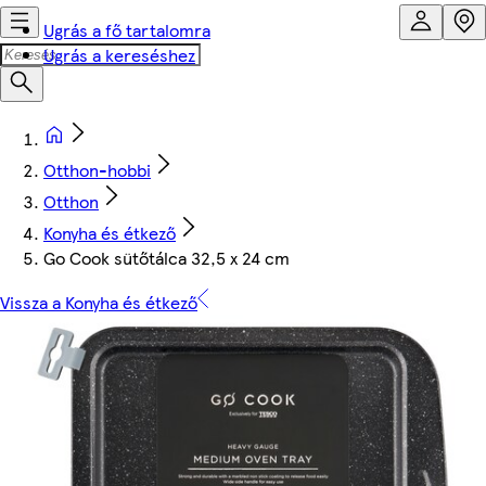
Ugrás a fő tartalomra
Ugrás a kereséshez
Otthon-hobbi
Otthon
Konyha és étkező
Go Cook sütőtálca 32,5 x 24 cm
Vissza a Konyha és étkező