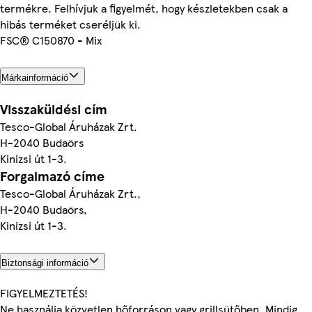
termékre. Felhívjuk a figyelmét, hogy készletekben csak a
hibás terméket cseréljük ki.
FSC® C150870 - Mix
Márkainformáció
Visszaküldési cím
Tesco-Global Áruházak Zrt.
H-2040 Budaörs
Kinizsi út 1-3.
Forgalmazó címe
Tesco-Global Áruházak Zrt.,
H-2040 Budaörs,
Kinizsi út 1-3.
Biztonsági információ
FIGYELMEZTETÉS!
Ne használja közvetlen hőforráson vagy grillsütőben. Mindig