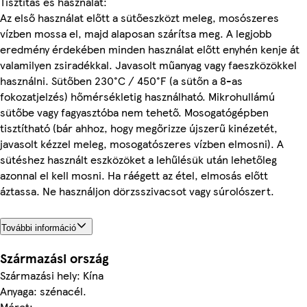
Tisztítás és használat:
Az első használat előtt a sütőeszközt meleg, mosószeres
vízben mossa el, majd alaposan szárítsa meg. A legjobb
eredmény érdekében minden használat előtt enyhén kenje át
valamilyen zsiradékkal. Javasolt műanyag vagy faeszközökkel
használni. Sütőben 230°C / 450°F (a sütőn a 8-as
fokozatjelzés) hőmérsékletig használható. Mikrohullámú
sütőbe vagy fagyasztóba nem tehető. Mosogatógépben
tisztítható (bár ahhoz, hogy megőrizze újszerű kinézetét,
javasolt kézzel meleg, mosogatószeres vízben elmosni). A
sütéshez használt eszközöket a lehűlésük után lehetőleg
azonnal el kell mosni. Ha ráégett az étel, elmosás előtt
áztassa. Ne használjon dörzsszivacsot vagy súrolószert.
További információ
Származási ország
Származási hely: Kína
Anyaga: szénacél.
Méret: