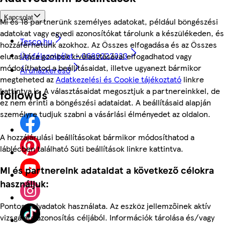
Kapcsolat
Mi és 18 partnerünk személyes adatokat, például böngészési
adatokat vagy egyedi azonosítókat tárolunk a készülékeden, és
Tesco.hu
hozzáférhetünk azokhoz. Az Összes elfogadása és az Összes
Ügyfélszolgálat - 0680222333
elutasítása gombok kiválasztásával elfogadhatod vagy
módosíthatod a beállításaidat, illetve ugyanezt bármikor
Áruházkereső
megteheted az
Adatkezelési és Cookie tájékoztató
linkre
kattintva is. A választásaidat megosztjuk a partnereinkkel, de
followUs
ez nem érinti a böngészési adataidat. A beállításaid alapján
személyre tudjuk szabni a vásárlási élményedet az oldalon.
A hozzájárulási beállításokat bármikor módosíthatod a
láblécben található Süti beállítások linkre kattintva.
Mi és partnereink adataidat a következő célokra
használjuk:
Pontos helyadatok használata. Az eszköz jellemzőinek aktív
vizsgálata azonosítás céljából. Információk tárolása és/vagy