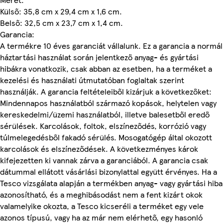
Külső: 35,8 cm x 29,4 cm x 1,6 cm.
Belső: 32,5 cm x 23,7 cm x 1,4 cm.
Garancia:
A termékre 10 éves garanciát vállalunk. Ez a garancia a normál
háztartási használat során jelentkező anyag- és gyártási
hibákra vonatkozik, csak abban az esetben, ha a terméket a
kezelési és használati útmutatóban foglaltak szerint
használják. A garancia feltételeiből kizárjuk a következőket:
Mindennapos használatból származó kopások, helytelen vagy
kereskedelmi/üzemi használatból, illetve balesetből eredő
sérülések. Karcolások, foltok, elszíneződés, korrózió vagy
túlmelegedésből fakadó sérülés. Mosogatógép által okozott
karcolások és elszíneződések. A következményes károk
kifejezetten ki vannak zárva a garanciából. A garancia csak
dátummal ellátott vásárlási bizonylattal együtt érvényes. Ha a
Tesco vizsgálata alapján a termékben anyag- vagy gyártási hiba
azonosítható, és a meghibásodást nem a fent kizárt okok
valamelyike okozta, a Tesco kicseréli a terméket egy vele
azonos típusú, vagy ha az már nem elérhető, egy hasonló