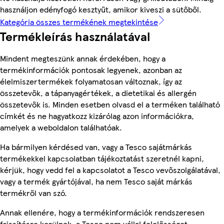
használjon edényfogó kesztyűt, amikor kiveszi a sütőből.
Kategória összes termékének megtekintése
Termékleírás használatával
Mindent megteszünk annak érdekében, hogy a
termékinformációk pontosak legyenek, azonban az
élelmiszertermékek folyamatosan változnak, így az
összetevők, a tápanyagértékek, a dietetikai és allergén
összetevők is. Minden esetben olvasd el a terméken található
címkét és ne hagyatkozz kizárólag azon információkra,
amelyek a weboldalon találhatóak.
Ha bármilyen kérdésed van, vagy a Tesco sajátmárkás
termékekkel kapcsolatban tájékoztatást szeretnél kapni,
kérjük, hogy vedd fel a kapcsolatot a Tesco vevőszolgálatával,
vagy a termék gyártójával, ha nem Tesco saját márkás
termékről van szó.
Annak ellenére, hogy a termékinformációk rendszeresen
frissítésre kerülnek, a Tesco nem vállal felelősséget