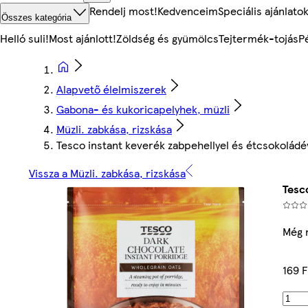
Rendelj most!
Kedvenceim
Speciális ajánlato
Összes kategória
Helló suli!
Most ajánlott!
Zöldség és gyümölcs
Tejtermék-tojás
P
Alapvető élelmiszerek
Gabona- és kukoricapelyhek, müzli
Müzli. zabkása, rizskása
Tesco instant keverék zabpehellyel és étcsokoládé
Vissza a Müzli. zabkása, rizskása
Tesc
Még 
169 F