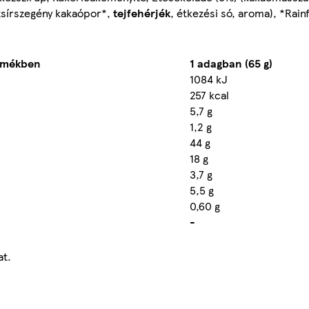
 zsírszegény kakaópor*,
tejfehérjék
, étkezési só, aroma), *Rain
ermékben
1 adagban (65 g)
1084 kJ
257 kcal
5,7 g
1,2 g
44 g
18 g
3,7 g
5,5 g
0,60 g
-
at.