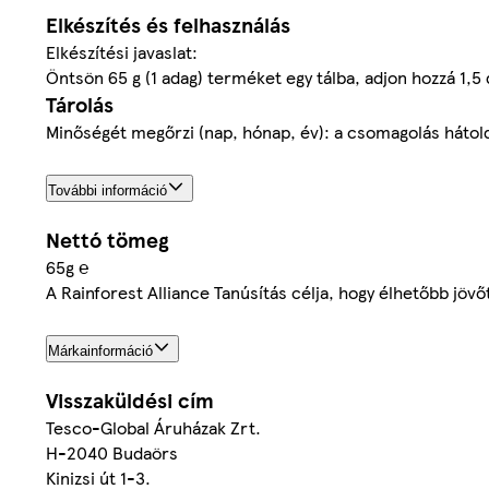
Elkészítés és felhasználás
Elkészítési javaslat:
Öntsön 65 g (1 adag) terméket egy tálba, adjon hozzá 1,5 
Tárolás
Minőségét megőrzi (nap, hónap, év): a csomagolás hátolda
További információ
Nettó tömeg
65g ℮
A Rainforest Alliance Tanúsítás célja, hogy élhetőbb jö
Márkainformáció
Visszaküldési cím
Tesco-Global Áruházak Zrt.
H-2040 Budaörs
Kinizsi út 1-3.