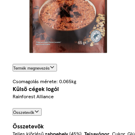
Termék megnevezés
Csomagolás mérete: 0.065kg
Külső cégek logói
Rainforest Alliance
Összetevők
Összetevők
Teljes kiőrlésű
zabpehely
(45%),
Tejsavópor
, Cukor, Gl