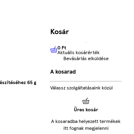
Kosár
0 Ft
Aktuális kosárérték
0 Ft
Aktuális kosárérték
Bevásárlás elküldése
A kosarad
észítéséhez 65 g
Válassz szolgáltatásaink közül
Üres kosár
A kosaradba helyezett termékek
itt fognak megjelenni