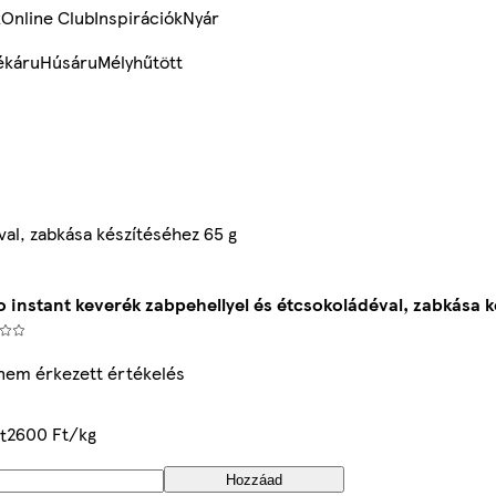
k
Online Club
Inspirációk
Nyár
ékáru
Húsáru
Mélyhűtött
val, zabkása készítéséhez 65 g
o instant keverék zabpehellyel és étcsokoládéval, zabkása k
nem érkezett értékelés
2600 Ft/kg
t
Hozzáad