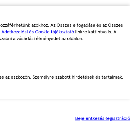
 hozzáférhetünk azokhoz. Az Összes elfogadása és az Összes
z
Adatkezelési és Cookie tájékoztató
linkre kattintva is. A
szabni a vásárlási élményedet az oldalon.
ése az eszközön. Személyre szabott hirdetések és tartalmak,
Bejelentkezés
Regisztráció