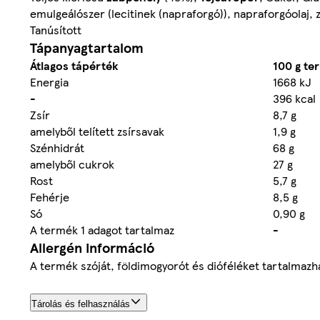
emulgeálószer (lecitinek (napraforgó)), napraforgóolaj,
Tanúsított
Tápanyagtartalom
Átlagos tápérték
100 g t
Energia
1668 kJ
-
396 kcal
Zsír
8,7 g
amelyből telített zsírsavak
1,9 g
Szénhidrát
68 g
amelyből cukrok
27 g
Rost
5,7 g
Fehérje
8,5 g
Só
0,90 g
A termék 1 adagot tartalmaz
-
Allergén információ
A termék szóját, földimogyorót és dióféléket tartalmazh
Tárolás és felhasználás