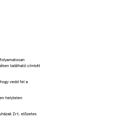
 folyamatosan
méken található címkét
hogy vedd fel a
en helytelen
uházak Zrt. előzetes