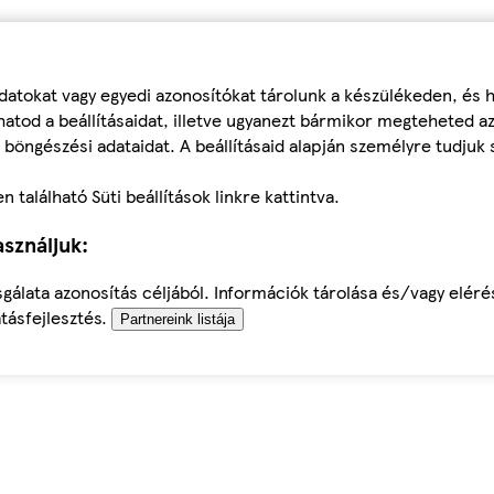
datokat vagy egyedi azonosítókat tárolunk a készülékeden, és
atod a beállításaidat, illetve ugyanezt bármikor megteheted a
 böngészési adataidat. A beállításaid alapján személyre tudjuk 
található Süti beállítások linkre kattintva.
sználjuk:
sgálata azonosítás céljából. Információk tárolása és/vagy elér
tásfejlesztés.
Partnereink listája