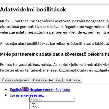
Adatvédelmi beállítások
Mi és 18 partnerünk személyes adatokat, például böngészési a
elutasítása gombok kiválasztásával elfogadhatod vagy módosíth
választásaidat megosztjuk a partnereinkkel, de ez nem érinti a
A hozzájárulási beállításokat bármikor módosíthatod a láblécben 
Mi és partnereink adataidat a következő célokra ha
Pontos helyadatok használata. Az eszköz jellemzőinek aktív viz
hirdetések és tartalmak mérése, közönségkutatás és szolgálta
Összes elfogadása
Összes elutasítása
Beállítások
Ugrás a fő tartalomra
English
Hogyan rendelj
Segítség
Ugrás a kereséshez