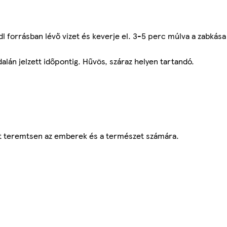
dl forrásban lévő vizet és keverje el. 3-5 perc múlva a zabkása
lán jelzett időpontig. Hűvös, száraz helyen tartandó.
vőt teremtsen az emberek és a természet számára.