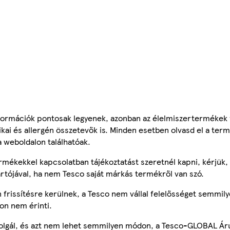
ormációk pontosak legyenek, azonban az élelmiszertermékek
tikai és allergén összetevők is. Minden esetben olvasd el a ter
a weboldalon találhatóak.
mékekkel kapcsolatban tájékoztatást szeretnél kapni, kérjük, 
ártójával, ha nem Tesco saját márkás termékről van szó.
frissítésre kerülnek, a Tesco nem vállal felelősséget semmily
on nem érinti.
szolgál, és azt nem lehet semmilyen módon, a Tesco-GLOBAL Ár