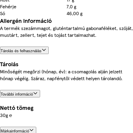
Fehérje
7,0 g
Só
46,00 g
Allergén információ
A termék szezámmagot, gluténtartalmú gabonaféléket, szóját,
mustárt, zellert, tejet és tojást tartalmazhat.
Tárolás és felhasználás
Tárolás
Minőségét megőrzi (hónap, év): a csomagolás alján jelzett
hónap végéig. Száraz, napfénytől védett helyen tárolandó.
További információ
Nettó tömeg
30g ℮
Márkainformáció