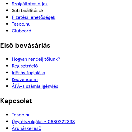
Szolgáltatás díjak
Süti beállítások
Fizetési lehetőségek
Tesco.hu
Clubcard
Első bevásárlás
Hogyan rendelj tőlünk?
Regisztráció
Idősáv foglalása
Kedvenceim
ÁFÁ-s számla igénylés
Kapcsolat
Tesco.hu
Ügyfélszolgálat - 0680222333
Áruházkereső