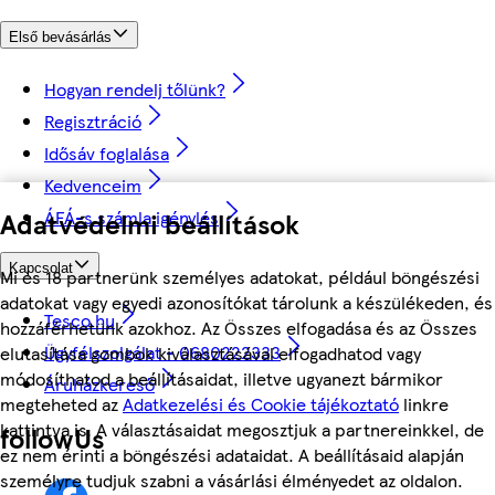
Első bevásárlás
Hogyan rendelj tőlünk?
Regisztráció
Idősáv foglalása
Kedvenceim
ÁFÁ-s számla igénylés
Adatvédelmi beállítások
Kapcsolat
Mi és 18 partnerünk személyes adatokat, például böngészési
adatokat vagy egyedi azonosítókat tárolunk a készülékeden, és
Tesco.hu
hozzáférhetünk azokhoz. Az Összes elfogadása és az Összes
Ügyfélszolgálat - 0680222333
elutasítása gombok kiválasztásával elfogadhatod vagy
módosíthatod a beállításaidat, illetve ugyanezt bármikor
Áruházkereső
megteheted az
Adatkezelési és Cookie tájékoztató
linkre
kattintva is. A választásaidat megosztjuk a partnereinkkel, de
followUs
ez nem érinti a böngészési adataidat. A beállításaid alapján
személyre tudjuk szabni a vásárlási élményedet az oldalon.