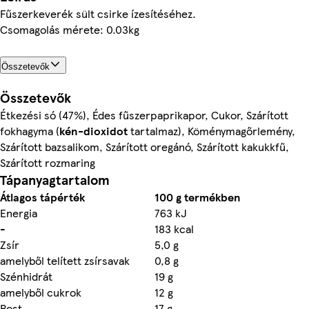
Fűszerkeverék sült csirke ízesítéséhez.
Csomagolás mérete: 0.03kg
Összetevők
Összetevők
Étkezési só (47%), Édes fűszerpaprikapor, Cukor, Szárított
fokhagyma (
kén-dioxidot
tartalmaz), Köménymagőrlemény,
Szárított bazsalikom, Szárított oregánó, Szárított kakukkfű,
Szárított rozmaring
Tápanyagtartalom
Átlagos tápérték
100 g termékben
Energia
763 kJ
-
183 kcal
Zsír
5,0 g
amelyből telített zsírsavak
0,8 g
Szénhidrát
19 g
amelyből cukrok
12 g
Rost
17 g