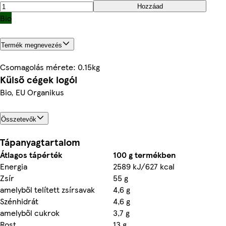
Hozzáad
Bio
Termék megnevezés
Csomagolás mérete: 0.15kg
Külső cégek logói
Bio, EU Organikus
Összetevők
Tápanyagtartalom
Átlagos tápérték
100 g termékben
Energia
2589 kJ/627 kcal
Zsír
55 g
amelyből telített zsírsavak
4,6 g
Szénhidrát
4,6 g
amelyből cukrok
3,7 g
Rost
13 g