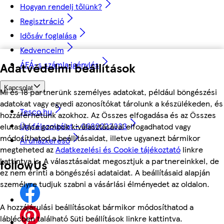
Hogyan rendelj tőlünk?
Regisztráció
Idősáv foglalása
Kedvenceim
ÁFÁ-s számla igénylés
Adatvédelmi beállítások
Kapcsolat
Mi és 18 partnerünk személyes adatokat, például böngészési
adatokat vagy egyedi azonosítókat tárolunk a készülékeden, és
Tesco.hu
hozzáférhetünk azokhoz. Az Összes elfogadása és az Összes
Ügyfélszolgálat - 0680222333
elutasítása gombok kiválasztásával elfogadhatod vagy
módosíthatod a beállításaidat, illetve ugyanezt bármikor
Áruházkereső
megteheted az
Adatkezelési és Cookie tájékoztató
linkre
kattintva is. A választásaidat megosztjuk a partnereinkkel, de
followUs
ez nem érinti a böngészési adataidat. A beállításaid alapján
személyre tudjuk szabni a vásárlási élményedet az oldalon.
A hozzájárulási beállításokat bármikor módosíthatod a
láblécben található Süti beállítások linkre kattintva.