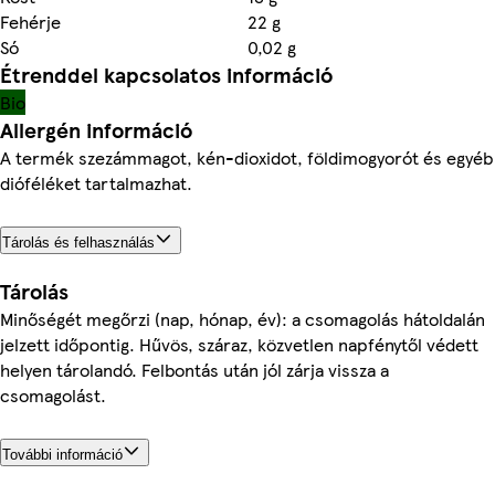
Fehérje
22 g
Só
0,02 g
Étrenddel kapcsolatos információ
Bio
Allergén információ
A termék szezámmagot, kén-dioxidot, földimogyorót és egyéb
dióféléket tartalmazhat.
Tárolás és felhasználás
Tárolás
Minőségét megőrzi (nap, hónap, év): a csomagolás hátoldalán
jelzett időpontig. Hűvös, száraz, közvetlen napfénytől védett
helyen tárolandó. Felbontás után jól zárja vissza a
csomagolást.
További információ