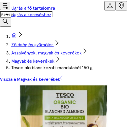
Ugrás a fő tartalomra
Ugrás a kereséshez
Zöldség és gyümölcs
Aszalványok, magvak és keverékek
Magvak és keverékek
Tesco bio blansírozott mandulabél 150 g
Vissza a Magvak és keverékek