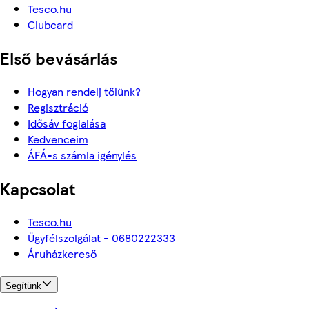
Tesco.hu
Clubcard
Első bevásárlás
Hogyan rendelj tőlünk?
Regisztráció
Idősáv foglalása
Kedvenceim
ÁFÁ-s számla igénylés
Kapcsolat
Tesco.hu
Ügyfélszolgálat - 0680222333
Áruházkereső
Segítünk