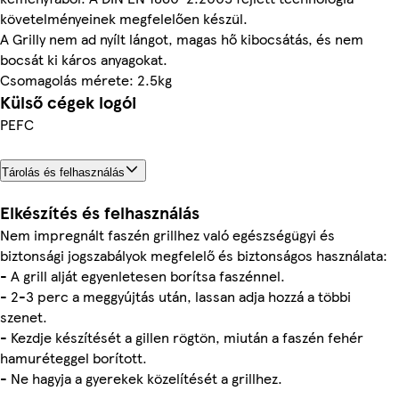
követelményeinek megfelelően készül.
A Grilly nem ad nyílt lángot, magas hő kibocsátás, és nem
bocsát ki káros anyagokat.
Csomagolás mérete: 2.5kg
Külső cégek logói
PEFC
Tárolás és felhasználás
Elkészítés és felhasználás
Nem impregnált faszén grillhez való egészségügyi és
biztonsági jogszabályok megfelelő és biztonságos használata:
- A grill alját egyenletesen borítsa faszénnel.
- 2-3 perc a meggyújtás után, lassan adja hozzá a többi
szenet.
- Kezdje készítését a gillen rögtön, miután a faszén fehér
hamuréteggel borított.
- Ne hagyja a gyerekek közelítését a grillhez.