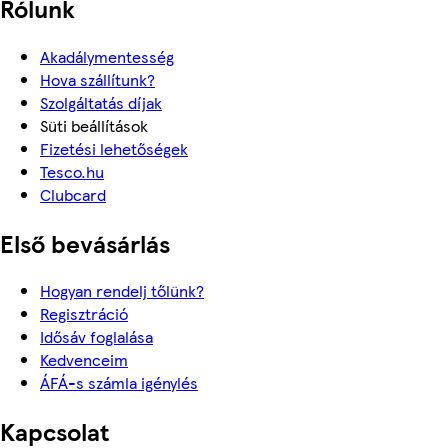
Rólunk
Akadálymentesség
Hova szállítunk?
Szolgáltatás díjak
Süti beállítások
Fizetési lehetőségek
Tesco.hu
Clubcard
Első bevásárlás
Hogyan rendelj tőlünk?
Regisztráció
Idősáv foglalása
Kedvenceim
ÁFÁ-s számla igénylés
Kapcsolat