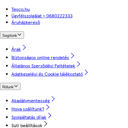
Tesco.hu
Ügyfélszolgálat - 0680222333
Áruházkereső
Segítünk
Árak
Biztonságos online rendelés
Általános Szerződési Feltételek
Adatkezelési és Cookie tájékoztató
Rólunk
Akadálymentesség
Hova szállítunk?
Szolgáltatás díjak
Süti beállítások