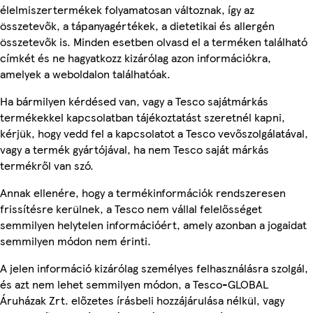
élelmiszertermékek folyamatosan változnak, így az
összetevők, a tápanyagértékek, a dietetikai és allergén
összetevők is. Minden esetben olvasd el a terméken található
címkét és ne hagyatkozz kizárólag azon információkra,
amelyek a weboldalon találhatóak.
Ha bármilyen kérdésed van, vagy a Tesco sajátmárkás
termékekkel kapcsolatban tájékoztatást szeretnél kapni,
kérjük, hogy vedd fel a kapcsolatot a Tesco vevőszolgálatával,
vagy a termék gyártójával, ha nem Tesco saját márkás
termékről van szó.
Annak ellenére, hogy a termékinformációk rendszeresen
frissítésre kerülnek, a Tesco nem vállal felelősséget
semmilyen helytelen információért, amely azonban a jogaidat
semmilyen módon nem érinti.
A jelen információ kizárólag személyes felhasználásra szolgál,
és azt nem lehet semmilyen módon, a Tesco-GLOBAL
Áruházak Zrt. előzetes írásbeli hozzájárulása nélkül, vagy