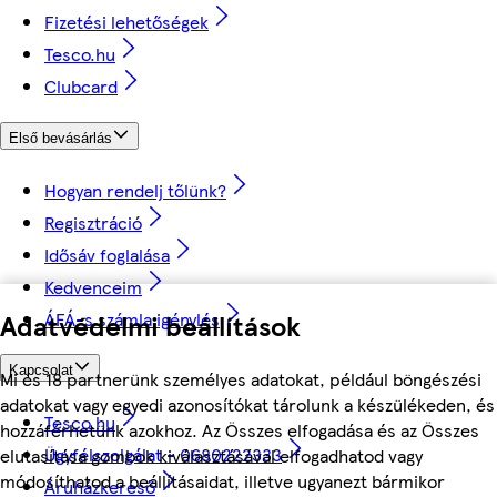
Fizetési lehetőségek
Tesco.hu
Clubcard
Első bevásárlás
Hogyan rendelj tőlünk?
Regisztráció
Idősáv foglalása
Kedvenceim
ÁFÁ-s számla igénylés
Adatvédelmi beállítások
Kapcsolat
Mi és 18 partnerünk személyes adatokat, például böngészési
adatokat vagy egyedi azonosítókat tárolunk a készülékeden, és
Tesco.hu
hozzáférhetünk azokhoz. Az Összes elfogadása és az Összes
Ügyfélszolgálat - 0680222333
elutasítása gombok kiválasztásával elfogadhatod vagy
módosíthatod a beállításaidat, illetve ugyanezt bármikor
Áruházkereső