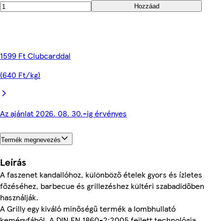
Hozzáad
1599 Ft Clubcarddal
(640 Ft/kg)
Az ajánlat 2026. 08. 30.-ig érvényes
Termék megnevezés
Leírás
A faszenet kandallóhoz, különböző ételek gyors és ízletes
főzéséhez, barbecue és grillezéshez kültéri szabadidőben
használják.
A Grilly egy kiváló minőségű termék a lombhullató
keményfából. A DIN EN 1860-2:2005 fejlett technológia