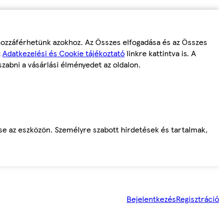
 hozzáférhetünk azokhoz. Az Összes elfogadása és az Összes
z
Adatkezelési és Cookie tájékoztató
linkre kattintva is. A
szabni a vásárlási élményedet az oldalon.
ése az eszközön. Személyre szabott hirdetések és tartalmak,
Bejelentkezés
Regisztráció