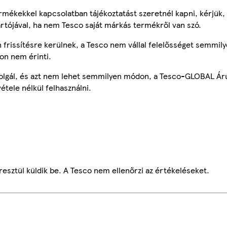
mékekkel kapcsolatban tájékoztatást szeretnél kapni, kérjük, 
ártójával, ha nem Tesco saját márkás termékről van szó.
frissítésre kerülnek, a Tesco nem vállal felelősséget semmily
on nem érinti.
szolgál, és azt nem lehet semmilyen módon, a Tesco-GLOBAL Ár
étele nélkül felhasználni.
esztül küldik be. A Tesco nem ellenőrzi az értékeléseket.