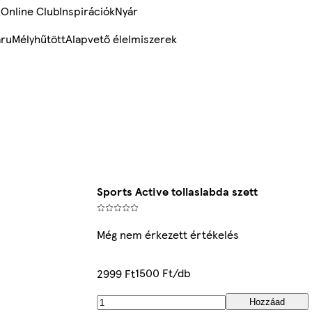
k
Online Club
Inspirációk
Nyár
ru
Mélyhűtött
Alapvető élelmiszerek
Sports Active tollaslabda szett
Még nem érkezett értékelés
1500 Ft/db
2999 Ft
Hozzáad