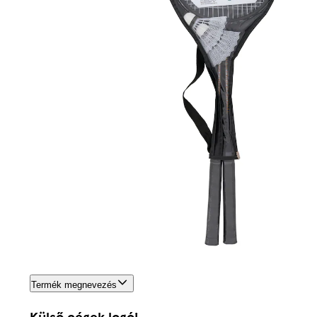
Termék megnevezés
Külső cégek logói