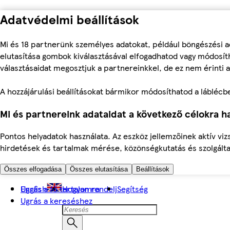
Adatvédelmi beállítások
Mi és 18 partnerünk személyes adatokat, például böngészési a
elutasítása gombok kiválasztásával elfogadhatod vagy módosíth
választásaidat megosztjuk a partnereinkkel, de ez nem érinti a
A hozzájárulási beállításokat bármikor módosíthatod a láblécben 
Mi és partnereink adataidat a következő célokra ha
Pontos helyadatok használata. Az eszköz jellemzőinek aktív viz
hirdetések és tartalmak mérése, közönségkutatás és szolgálta
Összes elfogadása
Összes elutasítása
Beállítások
Ugrás a fő tartalomra
English
Hogyan rendelj
Segítség
Ugrás a kereséshez