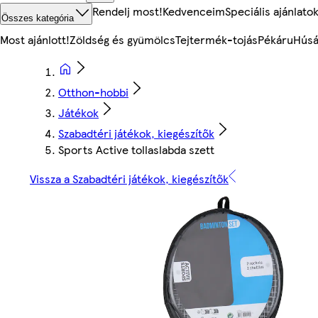
Rendelj most!
Kedvenceim
Speciális ajánlato
Összes kategória
Most ajánlott!
Zöldség és gyümölcs
Tejtermék-tojás
Pékáru
Húsá
Otthon-hobbi
Játékok
Szabadtéri játékok, kiegészítők
Sports Active tollaslabda szett
Vissza a Szabadtéri játékok, kiegészítők