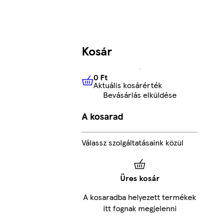
Kosár
0 Ft
Aktuális kosárérték
0 Ft
Aktuális kosárérték
Bevásárlás elküldése
A kosarad
Válassz szolgáltatásaink közül
Üres kosár
A kosaradba helyezett termékek
itt fognak megjelenni