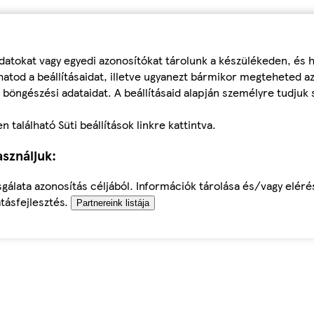
datokat vagy egyedi azonosítókat tárolunk a készülékeden, és
atod a beállításaidat, illetve ugyanezt bármikor megteheted a
 böngészési adataidat. A beállításaid alapján személyre tudjuk 
található Süti beállítások linkre kattintva.
sználjuk:
sgálata azonosítás céljából. Információk tárolása és/vagy elér
tásfejlesztés.
Partnereink listája