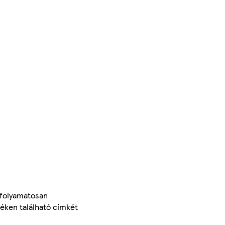
 folyamatosan
méken található címkét