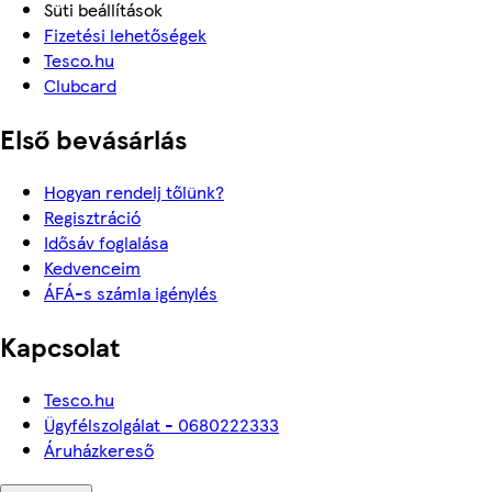
Süti beállítások
Fizetési lehetőségek
Tesco.hu
Clubcard
Első bevásárlás
Hogyan rendelj tőlünk?
Regisztráció
Idősáv foglalása
Kedvenceim
ÁFÁ-s számla igénylés
Kapcsolat
Tesco.hu
Ügyfélszolgálat - 0680222333
Áruházkereső