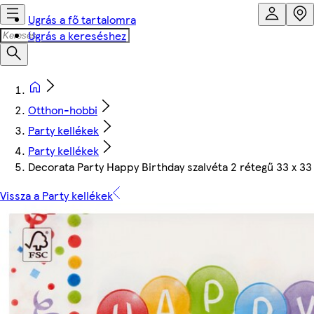
Ugrás a fő tartalomra
Ugrás a kereséshez
Otthon-hobbi
Party kellékek
Party kellékek
Decorata Party Happy Birthday szalvéta 2 rétegű 33 x 3
Vissza a Party kellékek