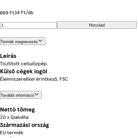
34 Ft/db
669 Ft
Hozzáad
Termék megnevezés
Leírás
Tisztított cellulózpép.
Külső cégek logói
Élelmiszerekkel érintkező, FSC
További információ
Nettó tömeg
20 x Szalvéta
Származási ország
EU termék