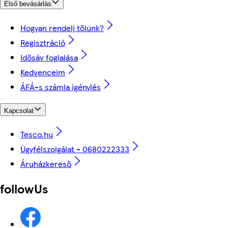
Első bevásárlás
Hogyan rendelj tőlünk?
Regisztráció
Idősáv foglalása
Kedvenceim
ÁFÁ-s számla igénylés
Kapcsolat
Tesco.hu
Ügyfélszolgálat - 0680222333
Áruházkereső
followUs