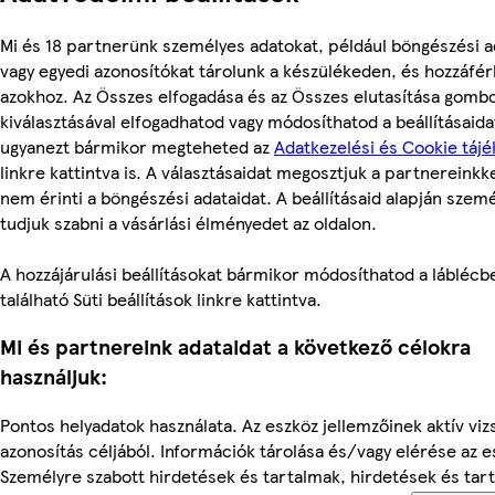
Mi és 18 partnerünk személyes adatokat, például böngészési a
vagy egyedi azonosítókat tárolunk a készülékeden, és hozzáfé
azokhoz. Az Összes elfogadása és az Összes elutasítása gomb
kiválasztásával elfogadhatod vagy módosíthatod a beállításaidat
ugyanezt bármikor megteheted az
Adatkezelési és Cookie tájé
linkre kattintva is. A választásaidat megosztjuk a partnereinkke
nem érinti a böngészési adataidat. A beállításaid alapján szem
tudjuk szabni a vásárlási élményedet az oldalon.
A hozzájárulási beállításokat bármikor módosíthatod a láblécb
található Süti beállítások linkre kattintva.
Mi és partnereink adataidat a következő célokra
használjuk:
Pontos helyadatok használata. Az eszköz jellemzőinek aktív viz
azonosítás céljából. Információk tárolása és/vagy elérése az 
Személyre szabott hirdetések és tartalmak, hirdetések és tar