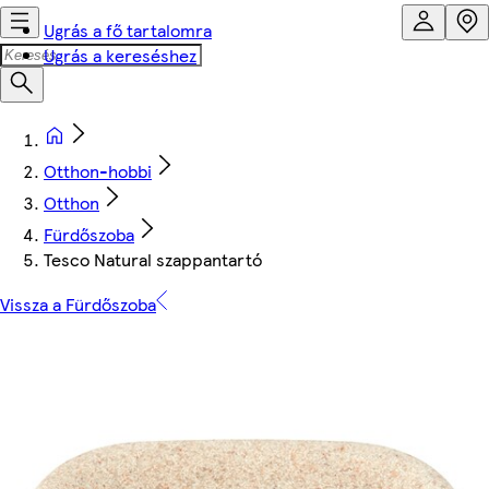
Ugrás a fő tartalomra
Ugrás a kereséshez
Otthon-hobbi
Otthon
Fürdőszoba
Tesco Natural szappantartó
Vissza a Fürdőszoba