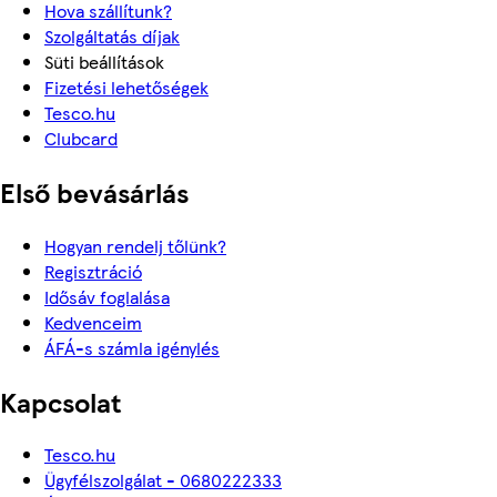
Hova szállítunk?
Szolgáltatás díjak
Süti beállítások
Fizetési lehetőségek
Tesco.hu
Clubcard
Első bevásárlás
Hogyan rendelj tőlünk?
Regisztráció
Idősáv foglalása
Kedvenceim
ÁFÁ-s számla igénylés
Kapcsolat
Tesco.hu
Ügyfélszolgálat - 0680222333