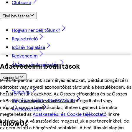
Clubcard
Első bevásárlás
Hogyan rendelj tőlünk?
Regisztráció
Idősáv foglalása
Kedvenceim
Adatvédelmi beállítások
ÁFÁ-s számla igénylés
Kapcsolat
Mi és 18 partnerünk személyes adatokat, például böngészési
adatokat vagy egyedi azonosítókat tárolunk a készülékeden, és
Tesco.hu
hozzáférhetünk azokhoz. Az Összes elfogadása és az Összes
Ügyfélszolgálat - 0680222333
elutasítása gombok kiválasztásával elfogadhatod vagy
módosíthatod a beállításaidat, illetve ugyanezt bármikor
Áruházkereső
megteheted az
Adatkezelési és Cookie tájékoztató
linkre
kattintva is. A választásaidat megosztjuk a partnereinkkel, de
followUs
ez nem érinti a böngészési adataidat. A beállításaid alapján