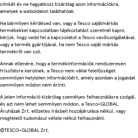
címkét és ne hagyatkozz kizárólag azon információkra,
amelyek a weboldalon találhatóak.
Ha bármilyen kérdésed van, vagy a Tesco sajátmárkás
termékekkel kapcsolatban tájékoztatást szeretnél kapni,
kérjük, hogy vedd fel a kapcsolatot a Tesco vevőszolgálatával,
vagy a termék gyártójával, ha nem Tesco saját márkás
termékről van szó.
Annak ellenére, hogy a termékinformációk rendszeresen
frissítésre kerülnek, a Tesco nem vállal felelősséget
semmilyen helytelen információért, amely azonban a jogaidat
semmilyen módon nem érinti.
A jelen információ kizárólag személyes felhasználásra szolgál,
és azt nem lehet semmilyen módon, a Tesco-GLOBAL
Áruházak Zrt. előzetes írásbeli hozzájárulása nélkül, vagy
megfelelő tudomásul vétele nélkül felhasználni.
©TESCO-GLOBAL Zrt.