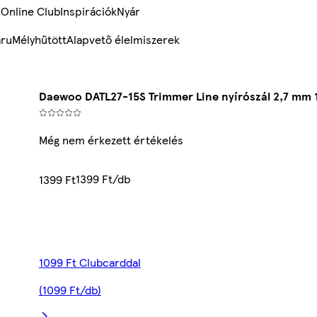
k
Online Club
Inspirációk
Nyár
ru
Mélyhűtött
Alapvető élelmiszerek
Daewoo DATL27-15S Trimmer Line nyírószál 2,7 mm 
Még nem érkezett értékelés
1399 Ft/db
1399 Ft
1099 Ft Clubcarddal
(1099 Ft/db)