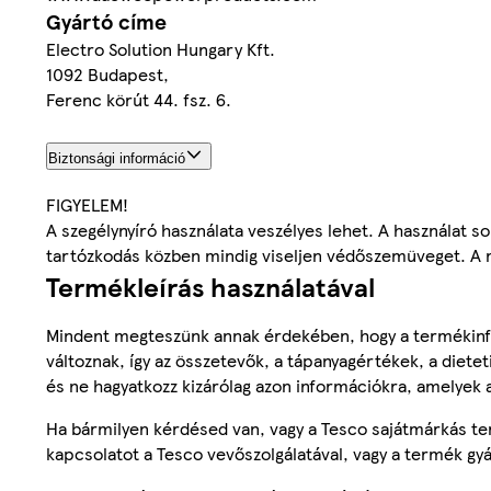
Gyártó címe
Electro Solution Hungary Kft.
1092 Budapest,
Ferenc körút 44. fsz. 6.
Biztonsági információ
FIGYELEM!
A szegélynyíró használata veszélyes lehet. A használat s
tartózkodás közben mindig viseljen védőszemüveget. A 
Termékleírás használatával
Mindent megteszünk annak érdekében, hogy a termékinf
változnak, így az összetevők, a tápanyagértékek, a diete
és ne hagyatkozz kizárólag azon információkra, amelyek 
Ha bármilyen kérdésed van, vagy a Tesco sajátmárkás ter
kapcsolatot a Tesco vevőszolgálatával, vagy a termék gy