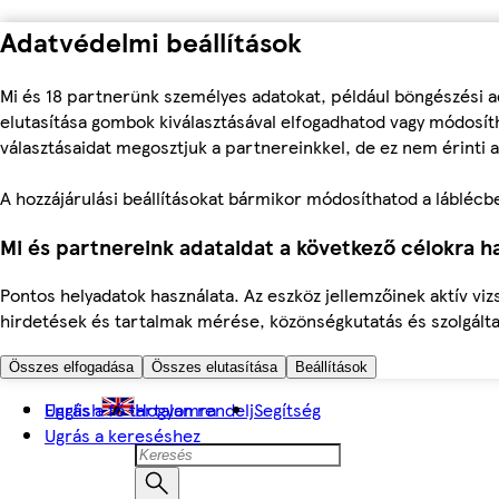
Adatvédelmi beállítások
Mi és 18 partnerünk személyes adatokat, például böngészési a
elutasítása gombok kiválasztásával elfogadhatod vagy módosíth
választásaidat megosztjuk a partnereinkkel, de ez nem érinti a
A hozzájárulási beállításokat bármikor módosíthatod a láblécben 
Mi és partnereink adataidat a következő célokra ha
Pontos helyadatok használata. Az eszköz jellemzőinek aktív viz
hirdetések és tartalmak mérése, közönségkutatás és szolgálta
Összes elfogadása
Összes elutasítása
Beállítások
Ugrás a fő tartalomra
English
Hogyan rendelj
Segítség
Ugrás a kereséshez