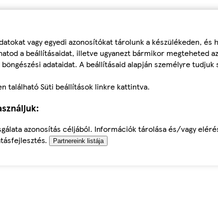
datokat vagy egyedi azonosítókat tárolunk a készülékeden, és
atod a beállításaidat, illetve ugyanezt bármikor megteheted a
 böngészési adataidat. A beállításaid alapján személyre tudjuk 
található Süti beállítások linkre kattintva.
sználjuk:
sgálata azonosítás céljából. Információk tárolása és/vagy elér
tásfejlesztés.
Partnereink listája