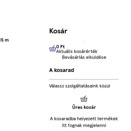
Kosár
15 m
0 Ft
Aktuális kosárérték
0 Ft
Aktuális kosárérték
Bevásárlás elküldése
A kosarad
Válassz szolgáltatásaink közül
Üres kosár
A kosaradba helyezett termékek
itt fognak megjelenni