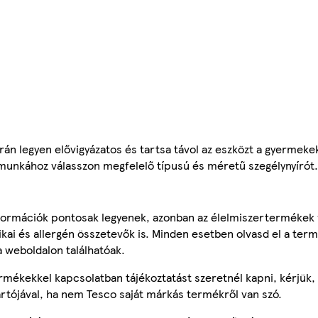
orán legyen elővigyázatos és tartsa távol az eszközt a gyermek
munkához válasszon megfelelő típusú és méretű szegélynyírót.
ormációk pontosak legyenek, azonban az élelmiszertermékek
tikai és allergén összetevők is. Minden esetben olvasd el a ter
a weboldalon találhatóak.
mékekkel kapcsolatban tájékoztatást szeretnél kapni, kérjük, 
ártójával, ha nem Tesco saját márkás termékről van szó.