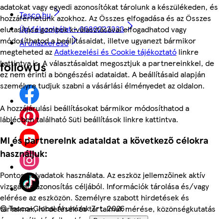
adatokat vagy egyedi azonosítókat tárolunk a készülékeden, és
Tesco.hu
hozzáférhetünk azokhoz. Az Összes elfogadása és az Összes
Ügyfélszolgálat - 0680222333
elutasítása gombok kiválasztásával elfogadhatod vagy
módosíthatod a beállításaidat, illetve ugyanezt bármikor
Áruházkereső
megteheted az
Adatkezelési és Cookie tájékoztató
linkre
kattintva is. A választásaidat megosztjuk a partnereinkkel, de
followUs
ez nem érinti a böngészési adataidat. A beállításaid alapján
személyre tudjuk szabni a vásárlási élményedet az oldalon.
A hozzájárulási beállításokat bármikor módosíthatod a
láblécben található Süti beállítások linkre kattintva.
Mi és partnereink adataidat a következő célokra
használjuk:
Pontos helyadatok használata. Az eszköz jellemzőinek aktív
vizsgálata azonosítás céljából. Információk tárolása és/vagy
elérése az eszközön. Személyre szabott hirdetések és
©
Tesco-Global Áruházak Zrt. 2026
tartalmak, hirdetések és tartalmak mérése, közönségkutatás