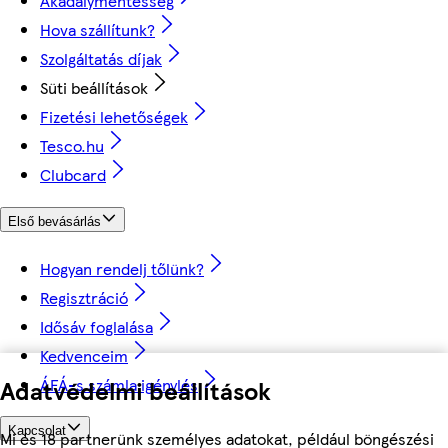
Akadálymentesség
Hova szállítunk?
Szolgáltatás díjak
Süti beállítások
Fizetési lehetőségek
Tesco.hu
Clubcard
Első bevásárlás
Hogyan rendelj tőlünk?
Regisztráció
Idősáv foglalása
Kedvenceim
Adatvédelmi beállítások
ÁFÁ-s számla igénylés
Kapcsolat
Mi és 18 partnerünk személyes adatokat, például böngészési