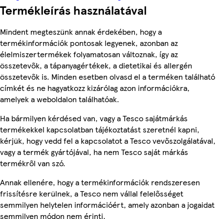
Termékleírás használatával
Mindent megteszünk annak érdekében, hogy a
termékinformációk pontosak legyenek, azonban az
élelmiszertermékek folyamatosan változnak, így az
összetevők, a tápanyagértékek, a dietetikai és allergén
összetevők is. Minden esetben olvasd el a terméken található
címkét és ne hagyatkozz kizárólag azon információkra,
amelyek a weboldalon találhatóak.
Ha bármilyen kérdésed van, vagy a Tesco sajátmárkás
termékekkel kapcsolatban tájékoztatást szeretnél kapni,
kérjük, hogy vedd fel a kapcsolatot a Tesco vevőszolgálatával,
vagy a termék gyártójával, ha nem Tesco saját márkás
termékről van szó.
Annak ellenére, hogy a termékinformációk rendszeresen
frissítésre kerülnek, a Tesco nem vállal felelősséget
semmilyen helytelen információért, amely azonban a jogaidat
semmilyen módon nem érinti.