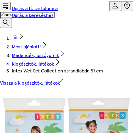
Ugrás a fő tartalomra
Ugrás a kereséshez
Most ajánlott!
Medencék, úszógumik
Kiegészítők, játékok
Intex Wet Set Collection strandlabda 51 cm
Vissza a Kiegészítők, játékok