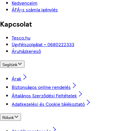
Kedvenceim
ÁFÁ-s számla igénylés
Kapcsolat
Tesco.hu
Ügyfélszolgálat - 0680222333
Áruházkereső
Segítünk
Árak
Biztonságos online rendelés
Általános Szerződési Feltételek
Adatkezelési és Cookie tájékoztató
Rólunk