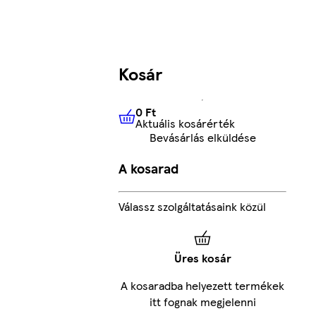
Kosár
0 Ft
Aktuális kosárérték
0 Ft
Aktuális kosárérték
Bevásárlás elküldése
A kosarad
Válassz szolgáltatásaink közül
Üres kosár
A kosaradba helyezett termékek
itt fognak megjelenni