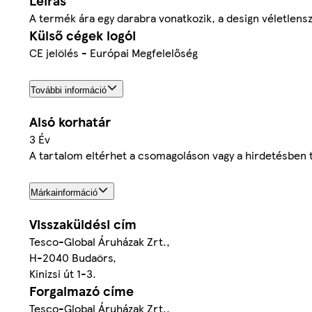
Leírás
A termék ára egy darabra vonatkozik, a design véletlensz
Külső cégek logói
CE jelölés - Európai Megfelelőség
További információ
Alsó korhatár
3 Év
A tartalom eltérhet a csomagoláson vagy a hirdetésben t
Márkainformáció
Visszaküldési cím
Tesco-Global Áruházak Zrt.,
H-2040 Budaörs,
Kinizsi út 1-3.
Forgalmazó címe
Tesco-Global Áruházak Zrt.,