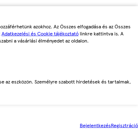
 hozzáférhetünk azokhoz. Az Összes elfogadása és az Összes
z
Adatkezelési és Cookie tájékoztató
linkre kattintva is. A
szabni a vásárlási élményedet az oldalon.
ése az eszközön. Személyre szabott hirdetések és tartalmak,
Bejelentkezés
Regisztráció