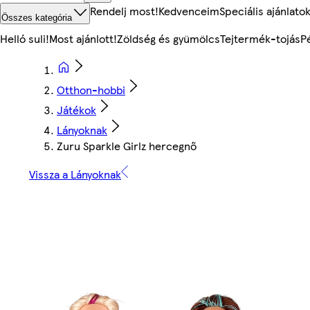
Rendelj most!
Kedvenceim
Speciális ajánlato
Összes kategória
Helló suli!
Most ajánlott!
Zöldség és gyümölcs
Tejtermék-tojás
P
Otthon-hobbi
Játékok
Lányoknak
Zuru Sparkle Girlz hercegnő
Vissza a Lányoknak