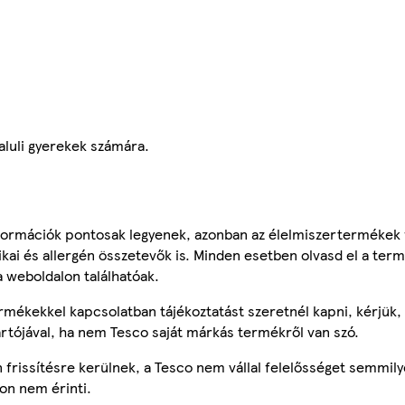
luli gyerekek számára.
ormációk pontosak legyenek, azonban az élelmiszertermékek
tikai és allergén összetevők is. Minden esetben olvasd el a ter
a weboldalon találhatóak.
mékekkel kapcsolatban tájékoztatást szeretnél kapni, kérjük, 
ártójával, ha nem Tesco saját márkás termékről van szó.
frissítésre kerülnek, a Tesco nem vállal felelősséget semmily
on nem érinti.