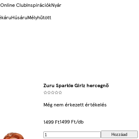
k
Online Club
Inspirációk
Nyár
ékáru
Húsáru
Mélyhűtött
Zuru Sparkle Girlz hercegnő
Még nem érkezett értékelés
1499 Ft/db
1499 Ft
Hozzáad