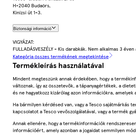
H-2040 Budaörs,
Kinizsi út 1-3.
Biztonsági információ
VIGYÁZAT:
FULLADÁSVESZÉLY - Kis darabkák. Nem alkalmas 3 éven a
Kategória összes termékének megtekintése
Termékleírás használatával
Mindent megteszünk annak érdekében, hogy a termékinf
változnak, így az összetevők, a tápanyagértékek, a diete
és ne hagyatkozz kizárólag azon információkra, amelyek 
Ha bármilyen kérdésed van, vagy a Tesco sajátmárkás ter
kapcsolatot a Tesco vevőszolgálatával, vagy a termék gy
Annak ellenére, hogy a termékinformációk rendszeresen 
információért, amely azonban a jogaidat semmilyen mód