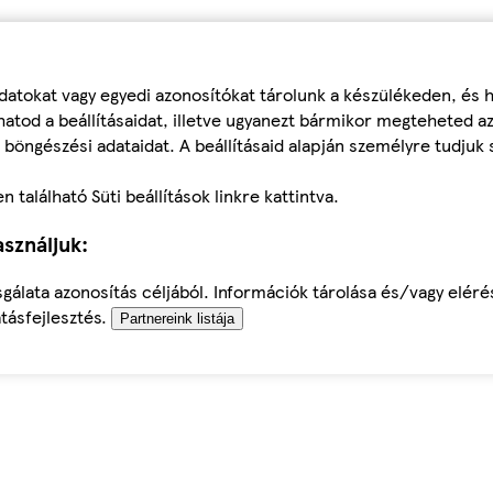
datokat vagy egyedi azonosítókat tárolunk a készülékeden, és
atod a beállításaidat, illetve ugyanezt bármikor megteheted a
 böngészési adataidat. A beállításaid alapján személyre tudjuk 
található Süti beállítások linkre kattintva.
sználjuk:
sgálata azonosítás céljából. Információk tárolása és/vagy elér
tásfejlesztés.
Partnereink listája