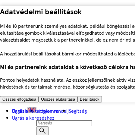
Adatvédelmi beállítások
Mi és 18 partnerünk személyes adatokat, például böngészési a
elutasítása gombok kiválasztásával elfogadhatod vagy módosíth
választásaidat megosztjuk a partnereinkkel, de ez nem érinti a
A hozzájárulási beállításokat bármikor módosíthatod a láblécben 
Mi és partnereink adataidat a következő célokra ha
Pontos helyadatok használata. Az eszköz jellemzőinek aktív viz
hirdetések és tartalmak mérése, közönségkutatás és szolgálta
Összes elfogadása
Összes elutasítása
Beállítások
Ugrás a fő tartalomra
English
Hogyan rendelj
Segítség
Ugrás a kereséshez