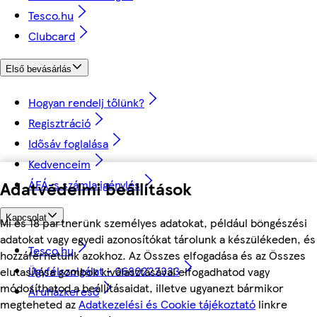
Tesco.hu
Clubcard
Első bevásárlás
Hogyan rendelj tőlünk?
Regisztráció
Idősáv foglalása
Kedvenceim
Adatvédelmi beállítások
ÁFÁ-s számla igénylés
Kapcsolat
Mi és 18 partnerünk személyes adatokat, például böngészési
adatokat vagy egyedi azonosítókat tárolunk a készülékeden, és
Tesco.hu
hozzáférhetünk azokhoz. Az Összes elfogadása és az Összes
Ügyfélszolgálat - 0680222333
elutasítása gombok kiválasztásával elfogadhatod vagy
módosíthatod a beállításaidat, illetve ugyanezt bármikor
Áruházkereső
megteheted az
Adatkezelési és Cookie tájékoztató
linkre