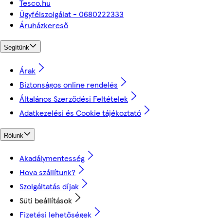
Tesco.hu
Ügyfélszolgálat - 0680222333
Áruházkereső
Segítünk
Árak
Biztonságos online rendelés
Általános Szerződési Feltételek
Adatkezelési és Cookie tájékoztató
Rólunk
Akadálymentesség
Hova szállítunk?
Szolgáltatás díjak
Süti beállítások
Fizetési lehetőségek