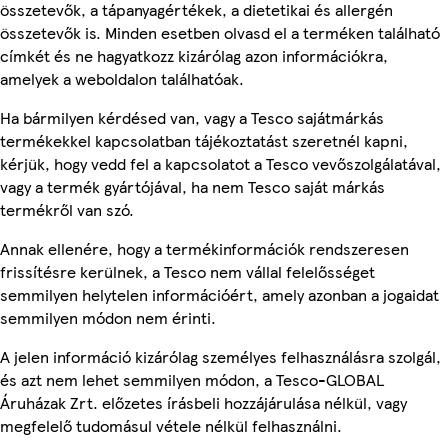
összetevők, a tápanyagértékek, a dietetikai és allergén
összetevők is. Minden esetben olvasd el a terméken található
címkét és ne hagyatkozz kizárólag azon információkra,
amelyek a weboldalon találhatóak.
Ha bármilyen kérdésed van, vagy a Tesco sajátmárkás
termékekkel kapcsolatban tájékoztatást szeretnél kapni,
kérjük, hogy vedd fel a kapcsolatot a Tesco vevőszolgálatával,
vagy a termék gyártójával, ha nem Tesco saját márkás
termékről van szó.
Annak ellenére, hogy a termékinformációk rendszeresen
frissítésre kerülnek, a Tesco nem vállal felelősséget
semmilyen helytelen információért, amely azonban a jogaidat
semmilyen módon nem érinti.
A jelen információ kizárólag személyes felhasználásra szolgál,
és azt nem lehet semmilyen módon, a Tesco-GLOBAL
Áruházak Zrt. előzetes írásbeli hozzájárulása nélkül, vagy
megfelelő tudomásul vétele nélkül felhasználni.