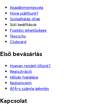
Akadálymentesség
Hova szállítunk?
Szolgáltatás díjak
Süti beállítások
Fizetési lehetőségek
Tesco.hu
Clubcard
Első bevásárlás
Hogyan rendelj tőlünk?
Regisztráció
Idősáv foglalása
Kedvenceim
ÁFÁ-s számla igénylés
Kapcsolat