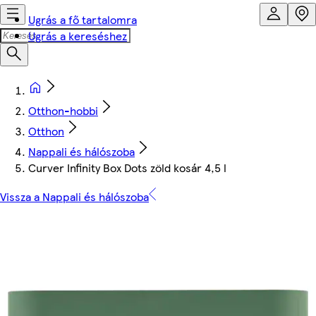
Ugrás a fő tartalomra
Ugrás a kereséshez
Otthon-hobbi
Otthon
Nappali és hálószoba
Curver Infinity Box Dots zöld kosár 4,5 l
Vissza a Nappali és hálószoba