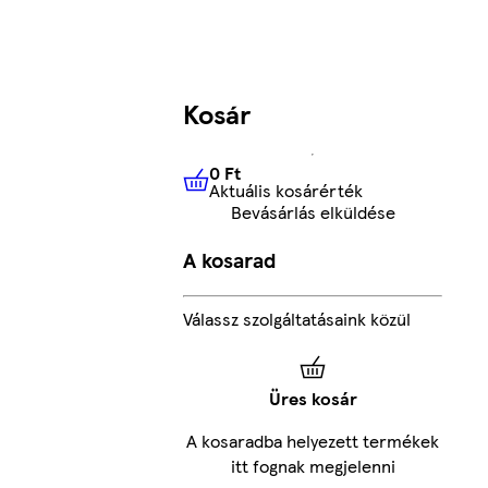
Kosár
0 Ft
Aktuális kosárérték
0 Ft
Aktuális kosárérték
Bevásárlás elküldése
A kosarad
Válassz szolgáltatásaink közül
Üres kosár
A kosaradba helyezett termékek
itt fognak megjelenni