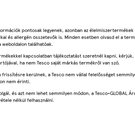
ormációk pontosak legyenek, azonban az élelmiszertermékek
tikai és allergén összetevők is. Minden esetben olvasd el a ter
a weboldalon találhatóak.
mékekkel kapcsolatban tájékoztatást szeretnél kapni, kérjük, 
ártójával, ha nem Tesco saját márkás termékről van szó.
frissítésre kerülnek, a Tesco nem vállal felelősséget semmily
on nem érinti.
szolgál, és azt nem lehet semmilyen módon, a Tesco-GLOBAL Ár
étele nélkül felhasználni.