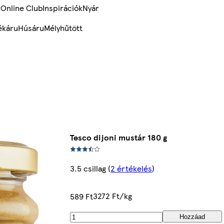
k
Online Club
Inspirációk
Nyár
ékáru
Húsáru
Mélyhűtött
Tesco dijoni mustár 180 g
3.5 csillag
(
2 értékelés
)
3272 Ft/kg
589 Ft
Hozzáad