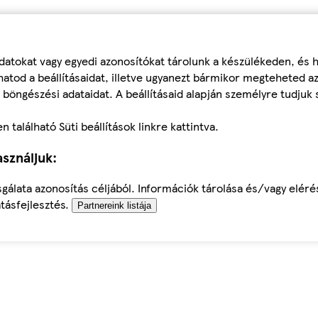
datokat vagy egyedi azonosítókat tárolunk a készülékeden, és
atod a beállításaidat, illetve ugyanezt bármikor megteheted a
 böngészési adataidat. A beállításaid alapján személyre tudjuk 
található Süti beállítások linkre kattintva.
sználjuk:
sgálata azonosítás céljából. Információk tárolása és/vagy elér
tásfejlesztés.
Partnereink listája