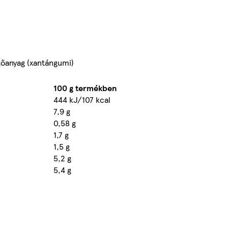
ítőanyag (xantángumi)
100 g termékben
444 kJ/107 kcal
7,9 g
0,58 g
1,7 g
1,5 g
5,2 g
5,4 g