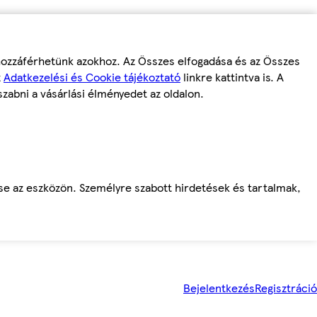
 hozzáférhetünk azokhoz. Az Összes elfogadása és az Összes
z
Adatkezelési és Cookie tájékoztató
linkre kattintva is. A
szabni a vásárlási élményedet az oldalon.
ése az eszközön. Személyre szabott hirdetések és tartalmak,
Bejelentkezés
Regisztráció