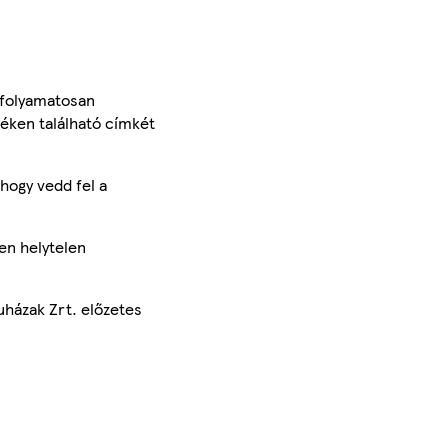
 folyamatosan
méken található címkét
hogy vedd fel a
en helytelen
uházak Zrt. előzetes