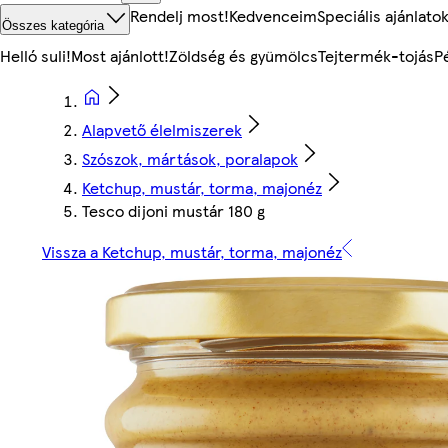
Rendelj most!
Kedvenceim
Speciális ajánlato
Összes kategória
Helló suli!
Most ajánlott!
Zöldség és gyümölcs
Tejtermék-tojás
P
Alapvető élelmiszerek
Szószok, mártások, poralapok
Ketchup, mustár, torma, majonéz
Tesco dijoni mustár 180 g
Vissza a Ketchup, mustár, torma, majonéz