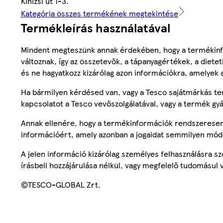
Kinizsi út 1-3.
Kategória összes termékének megtekintése
Termékleírás használatával
Mindent megteszünk annak érdekében, hogy a termékinf
változnak, így az összetevők, a tápanyagértékek, a diete
és ne hagyatkozz kizárólag azon információkra, amelyek 
Ha bármilyen kérdésed van, vagy a Tesco sajátmárkás ter
kapcsolatot a Tesco vevőszolgálatával, vagy a termék gy
Annak ellenére, hogy a termékinformációk rendszeresen 
információért, amely azonban a jogaidat semmilyen mód
A jelen információ kizárólag személyes felhasználásra 
írásbeli hozzájárulása nélkül, vagy megfelelő tudomásul v
©TESCO-GLOBAL Zrt.