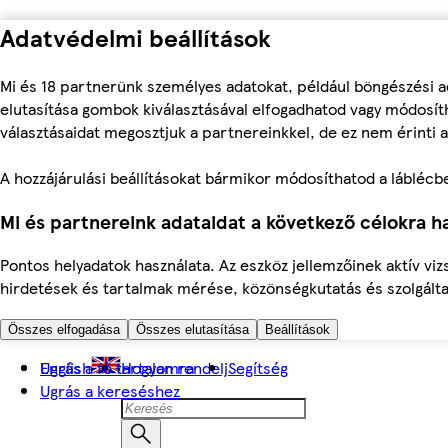
Adatvédelmi beállítások
Mi és 18 partnerünk személyes adatokat, például böngészési a
elutasítása gombok kiválasztásával elfogadhatod vagy módosíth
választásaidat megosztjuk a partnereinkkel, de ez nem érinti a
A hozzájárulási beállításokat bármikor módosíthatod a láblécben 
Mi és partnereink adataidat a következő célokra ha
Pontos helyadatok használata. Az eszköz jellemzőinek aktív viz
hirdetések és tartalmak mérése, közönségkutatás és szolgálta
Összes elfogadása
Összes elutasítása
Beállítások
Ugrás a fő tartalomra
English
Hogyan rendelj
Segítség
Ugrás a kereséshez