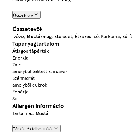
Összetevők
Összetevők
Ivóvíz,
Mustármag
, Ételecet, Étkezési só, Kurkuma, Sűr
Tápanyagtartalom
Átlagos tápérték
Energia
Zsír
amelyből telített zsírsavak
Szénhidrát
amelyből cukrok
Fehérje
Só
Allergén információ
Tartalmaz: Mustár
Tárolás és felhasználás