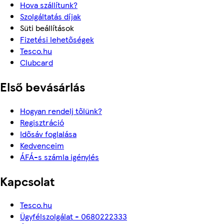
Hova szállítunk?
Szolgáltatás díjak
Süti beállítások
Fizetési lehetőségek
Tesco.hu
Clubcard
Első bevásárlás
Hogyan rendelj tőlünk?
Regisztráció
Idősáv foglalása
Kedvenceim
ÁFÁ-s számla igénylés
Kapcsolat
Tesco.hu
Ügyfélszolgálat - 0680222333