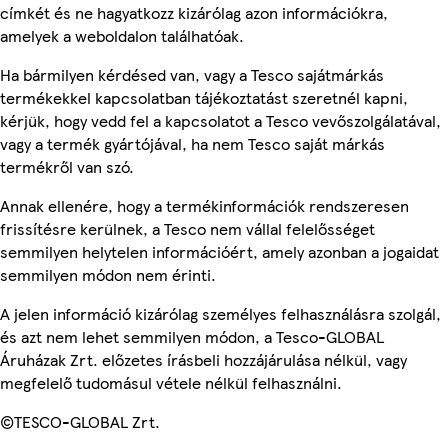
címkét és ne hagyatkozz kizárólag azon információkra,
amelyek a weboldalon találhatóak.
Ha bármilyen kérdésed van, vagy a Tesco sajátmárkás
termékekkel kapcsolatban tájékoztatást szeretnél kapni,
kérjük, hogy vedd fel a kapcsolatot a Tesco vevőszolgálatával,
vagy a termék gyártójával, ha nem Tesco saját márkás
termékről van szó.
Annak ellenére, hogy a termékinformációk rendszeresen
frissítésre kerülnek, a Tesco nem vállal felelősséget
semmilyen helytelen információért, amely azonban a jogaidat
semmilyen módon nem érinti.
A jelen információ kizárólag személyes felhasználásra szolgál,
és azt nem lehet semmilyen módon, a Tesco-GLOBAL
Áruházak Zrt. előzetes írásbeli hozzájárulása nélkül, vagy
megfelelő tudomásul vétele nélkül felhasználni.
©TESCO-GLOBAL Zrt.