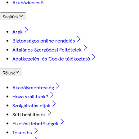
Áruházkereső
Segítünk
Árak
Biztonságos online rendelés
Általános Szerződési Feltételek
Adatkezelési és Cookie tájékoztató
Rólunk
Akadálymentesség
Hova szállítunk?
Szolgáltatás díjak
Süti beállítások
Fizetési lehetőségek
Tesco.hu