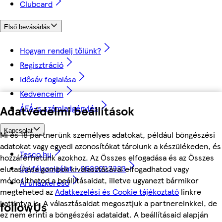
Clubcard
Első bevásárlás
Hogyan rendelj tőlünk?
Regisztráció
Idősáv foglalása
Kedvenceim
Adatvédelmi beállítások
ÁFÁ-s számla igénylés
Kapcsolat
Mi és 18 partnerünk személyes adatokat, például böngészési
adatokat vagy egyedi azonosítókat tárolunk a készülékeden, és
Tesco.hu
hozzáférhetünk azokhoz. Az Összes elfogadása és az Összes
Ügyfélszolgálat - 0680222333
elutasítása gombok kiválasztásával elfogadhatod vagy
módosíthatod a beállításaidat, illetve ugyanezt bármikor
Áruházkereső
megteheted az
Adatkezelési és Cookie tájékoztató
linkre
kattintva is. A választásaidat megosztjuk a partnereinkkel, de
followUs
ez nem érinti a böngészési adataidat. A beállításaid alapján