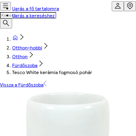
Ugrás a fő tartalomra
Ugrás a kereséshez
Otthon-hobbi
Otthon
Fürdőszoba
Tesco White kerámia fogmosó pohár
Vissza a Fürdőszoba