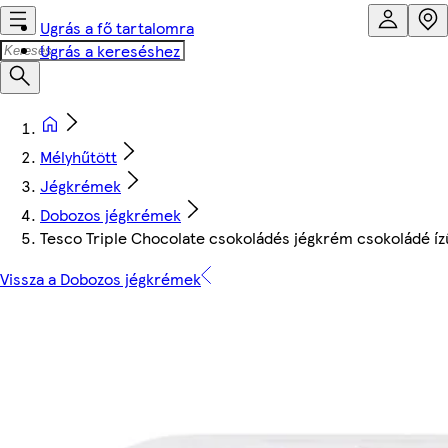
Ugrás a fő tartalomra
Ugrás a kereséshez
Mélyhűtött
Jégkrémek
Dobozos jégkrémek
Tesco Triple Chocolate csokoládés jégkrém csokoládé íz
Vissza a Dobozos jégkrémek