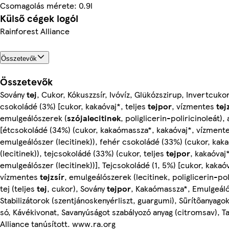
Csomagolás mérete: 0.9l
Külső cégek logói
Rainforest Alliance
Összetevők
Összetevők
Sovány
tej
, Cukor, Kókuszzsír, Ivóvíz, Glükózszirup, Invertcuk
csokoládé (3%) [cukor, kakaóvaj*, teljes
tejpor
, vízmentes
tej
emulgeálószerek (
szójalecitinek
, poliglicerin-poliricinoleát
[étcsokoládé (34%) (cukor, kakaómassza*, kakaóvaj*, vízment
emulgeálószer (lecitinek)), fehér csokoládé (33%) (cukor, kaka
(lecitinek)), tejcsokoládé (33%) (cukor, teljes
tejpor
, kakaóva
emulgeálószer (lecitinek))], Tejcsokoládé (1, 5%) [cukor, kaka
vízmentes
tejzsír
, emulgeálószerek (lecitinek, poliglicerin-pol
tej (teljes
tej
, cukor), Sovány
tejpor
, Kakaómassza*, Emulgeálós
Stabilizátorok (szentjánoskenyérliszt, guargumi), Sűrítőanyago
só, Kávékivonat, Savanyúságot szabályozó anyag (citromsav), T
Alliance tanúsított. www.ra.org