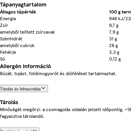
Tápanyagtartalom
Átlagos tápérték
100 g ter
Energia
948 kJ/22
Zsír
9,7 g
amelyből telített zsírsavak
7,9 g
Szénhidrát
31 g
amelyből cukrok
28 g
Fehérje
3,3 g
Só
0,12 g
Allergén információ
Búzát, tojást, földimogyorót és dióféléket tartalmazhat.
Tárolás és felhasználás
Tárolás
Minőségét megőrzi: a csomagolás oldalán jelzett időpontig. 
fagyasztva tárolandó.