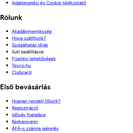
Adatkezelési és Cookie tájékoztató
Rólunk
Akadálymentesség
Hova szállítunk?
Szolgáltatás díjak
Süti beállítások
Fizetési lehetőségek
Tesco.hu
Clubcard
Első bevásárlás
Hogyan rendelj tőlünk?
Regisztráció
Idősáv foglalása
Kedvenceim
ÁFÁ-s számla igénylés