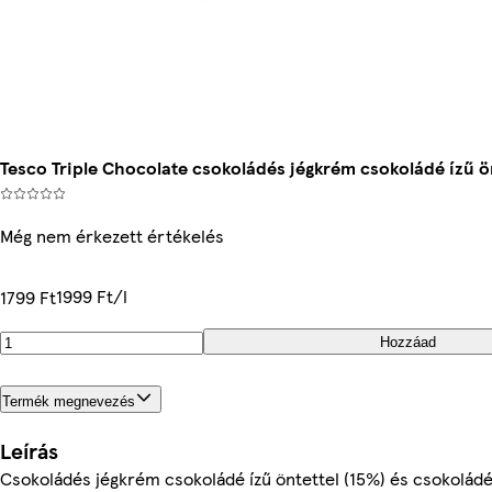
Tesco Triple Chocolate csokoládés jégkrém csokoládé ízű ö
Még nem érkezett értékelés
1999 Ft/l
1799 Ft
Hozzáad
Termék megnevezés
Leírás
Csokoládés jégkrém csokoládé ízű öntettel (15%) és csokolád