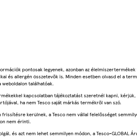
ormációk pontosak legyenek, azonban az élelmiszertermékek
tikai és allergén összetevők is. Minden esetben olvasd el a ter
a weboldalon találhatóak.
mékekkel kapcsolatban tájékoztatást szeretnél kapni, kérjük, 
ártójával, ha nem Tesco saját márkás termékről van szó.
frissítésre kerülnek, a Tesco nem vállal felelősséget semmily
on nem érinti.
szolgál, és azt nem lehet semmilyen módon, a Tesco-GLOBAL Ár