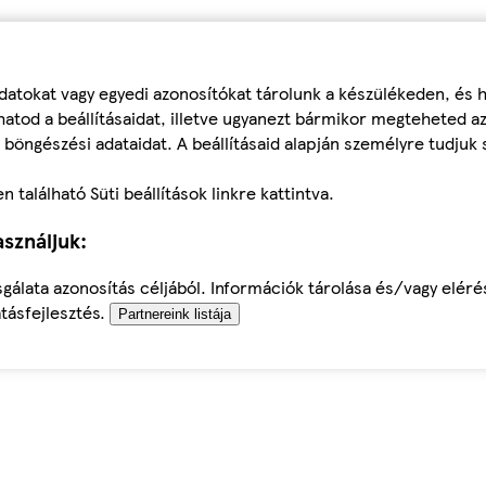
datokat vagy egyedi azonosítókat tárolunk a készülékeden, és
atod a beállításaidat, illetve ugyanezt bármikor megteheted a
 böngészési adataidat. A beállításaid alapján személyre tudjuk 
található Süti beállítások linkre kattintva.
sználjuk:
sgálata azonosítás céljából. Információk tárolása és/vagy elér
tásfejlesztés.
Partnereink listája