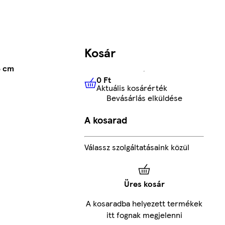
Kosár
5 cm
0 Ft
Aktuális kosárérték
0 Ft
Aktuális kosárérték
Bevásárlás elküldése
A kosarad
Válassz szolgáltatásaink közül
Üres kosár
A kosaradba helyezett termékek
itt fognak megjelenni