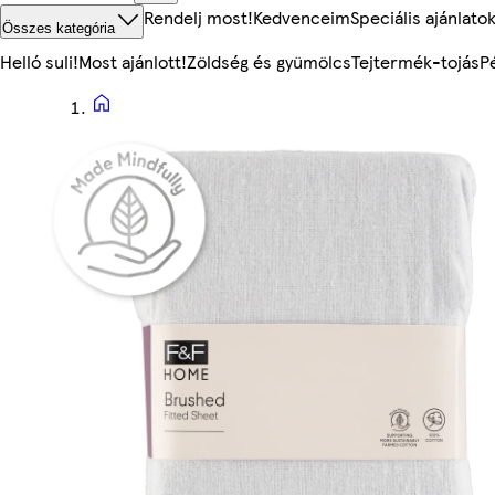
Rendelj most!
Kedvenceim
Speciális ajánlato
Összes kategória
Helló suli!
Most ajánlott!
Zöldség és gyümölcs
Tejtermék-tojás
P