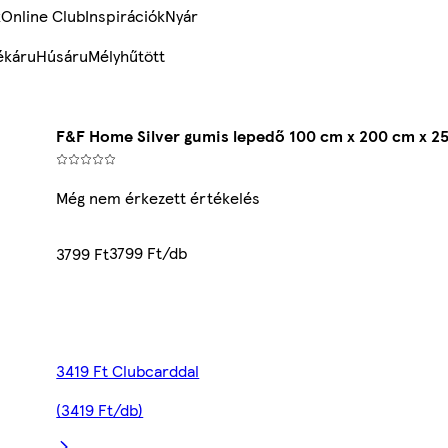
k
Online Club
Inspirációk
Nyár
ékáru
Húsáru
Mélyhűtött
F&F Home Silver gumis lepedő 100 cm x 200 cm x 2
Még nem érkezett értékelés
3799 Ft/db
3799 Ft
3419 Ft Clubcarddal
(3419 Ft/db)