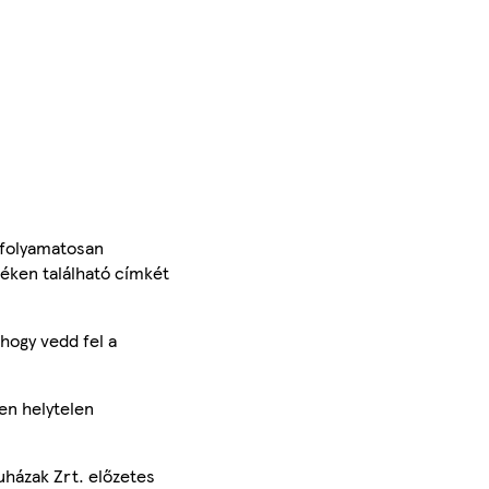
 folyamatosan
méken található címkét
hogy vedd fel a
en helytelen
uházak Zrt. előzetes