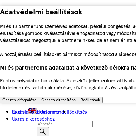
Adatvédelmi beállítások
Mi és 18 partnerünk személyes adatokat, például böngészési a
elutasítása gombok kiválasztásával elfogadhatod vagy módosíth
választásaidat megosztjuk a partnereinkkel, de ez nem érinti a
A hozzájárulási beállításokat bármikor módosíthatod a láblécben 
Mi és partnereink adataidat a következő célokra ha
Pontos helyadatok használata. Az eszköz jellemzőinek aktív viz
hirdetések és tartalmak mérése, közönségkutatás és szolgálta
Összes elfogadása
Összes elutasítása
Beállítások
Ugrás a fő tartalomra
English
Hogyan rendelj
Segítség
Ugrás a kereséshez