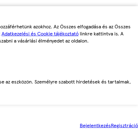
 hozzáférhetünk azokhoz. Az Összes elfogadása és az Összes
z
Adatkezelési és Cookie tájékoztató
linkre kattintva is. A
szabni a vásárlási élményedet az oldalon.
ése az eszközön. Személyre szabott hirdetések és tartalmak,
Bejelentkezés
Regisztráció