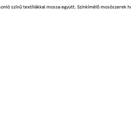
nló színű textíliákkal mossa együtt. Színkímélő mosószerek ha