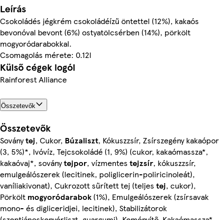
Leírás
Csokoládés jégkrém csokoládéízű öntettel (12%), kakaós
bevonóval bevont (6%) ostyatölcsérben (14%), pörkölt
mogyoródarabokkal.
Csomagolás mérete: 0.12l
Külső cégek logói
Rainforest Alliance
Összetevők
Összetevők
Sovány
tej
, Cukor,
Búzaliszt
, Kókuszzsír, Zsírszegény kakaópor
(3, 5%)*, Ivóvíz, Tejcsokoládé (1, 9%) (cukor, kakaómassza*,
kakaóvaj*, sovány
tejpor
, vízmentes
tejzsír
, kókuszzsír,
emulgeálószerek (lecitinek, poliglicerin-poliricinoleát),
vaníliakivonat), Cukrozott sűrített tej (teljes
tej
, cukor),
Pörkölt
mogyoródarabok
(1%), Emulgeálószerek (zsírsavak
mono- és digliceridjei, lecitinek), Stabilizátorok
(szentjánoskenyérliszt, guargumi), Keményítő, Kakaómassza*,