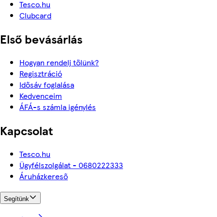
Tesco.hu
Clubcard
Első bevásárlás
Hogyan rendelj tőlünk?
Regisztráció
Idősáv foglalása
Kedvenceim
ÁFÁ-s számla igénylés
Kapcsolat
Tesco.hu
Ügyfélszolgálat - 0680222333
Áruházkereső
Segítünk