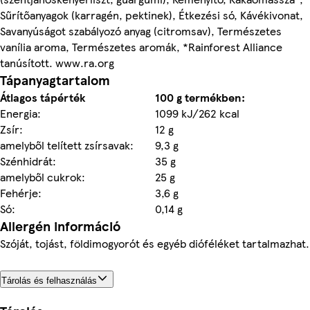
Sűrítőanyagok (karragén, pektinek), Étkezési só, Kávékivonat,
Savanyúságot szabályozó anyag (citromsav), Természetes
vanília aroma, Természetes aromák, *Rainforest Alliance
tanúsított. www.ra.org
Tápanyagtartalom
Átlagos tápérték
100 g termékben:
Energia:
1099 kJ/262 kcal
Zsír:
12 g
amelyből telített zsírsavak:
9,3 g
Szénhidrát:
35 g
amelyből cukrok:
25 g
Fehérje:
3,6 g
Só:
0,14 g
Allergén információ
Szóját, tojást, földimogyorót és egyéb dióféléket tartalmazhat.
Tárolás és felhasználás