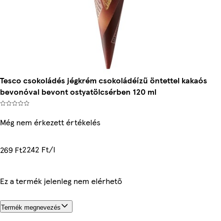
Tesco csokoládés jégkrém csokoládéízű öntettel kakaós
bevonóval bevont ostyatölcsérben 120 ml
Még nem érkezett értékelés
2242 Ft/l
269 Ft
Ez a termék jelenleg nem elérhető
Termék megnevezés