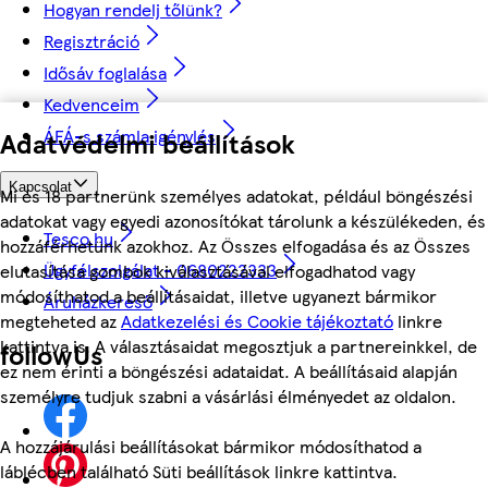
Hogyan rendelj tőlünk?
Regisztráció
Idősáv foglalása
Kedvenceim
ÁFÁ-s számla igénylés
Adatvédelmi beállítások
Kapcsolat
Mi és 18 partnerünk személyes adatokat, például böngészési
adatokat vagy egyedi azonosítókat tárolunk a készülékeden, és
Tesco.hu
hozzáférhetünk azokhoz. Az Összes elfogadása és az Összes
Ügyfélszolgálat - 0680222333
elutasítása gombok kiválasztásával elfogadhatod vagy
módosíthatod a beállításaidat, illetve ugyanezt bármikor
Áruházkereső
megteheted az
Adatkezelési és Cookie tájékoztató
linkre
kattintva is. A választásaidat megosztjuk a partnereinkkel, de
followUs
ez nem érinti a böngészési adataidat. A beállításaid alapján
személyre tudjuk szabni a vásárlási élményedet az oldalon.
A hozzájárulási beállításokat bármikor módosíthatod a
láblécben található Süti beállítások linkre kattintva.