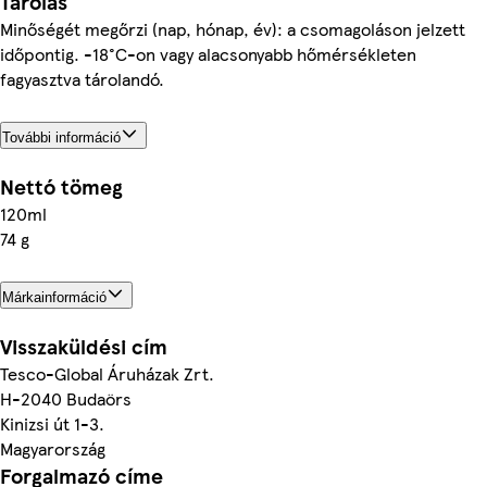
Tárolás
Minőségét megőrzi (nap, hónap, év): a csomagoláson jelzett
időpontig. -18°C-on vagy alacsonyabb hőmérsékleten
fagyasztva tárolandó.
További információ
Nettó tömeg
120ml
74 g
Márkainformáció
Visszaküldési cím
Tesco-Global Áruházak Zrt.
H-2040 Budaörs
Kinizsi út 1-3.
Magyarország
Forgalmazó címe