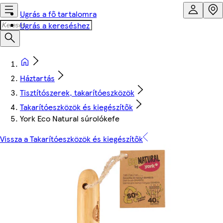
Ugrás a fő tartalomra
Ugrás a kereséshez
Háztartás
Tisztítószerek, takarítóeszközök
Takarítóeszközök és kiegészítők
York Eco Natural súrolókefe
Vissza a Takarítóeszközök és kiegészítők