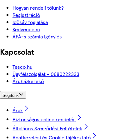
Hogyan rendelj tőlünk?
Regisztráció
Idősáv foglalása
Kedvenceim
ÁFÁ-s számla igénylés
Kapcsolat
Tesco.hu
Ügyfélszolgálat - 0680222333
Áruházkereső
Segítünk
Árak
Biztonságos online rendelés
Általános Szerződési Feltételek
Adatkezelési és Cookie tájékoztató