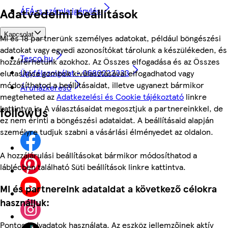
Adatvédelmi beállítások
ÁFÁ-s számla igénylés
Kapcsolat
Mi és 18 partnerünk személyes adatokat, például böngészési
adatokat vagy egyedi azonosítókat tárolunk a készülékeden, és
Tesco.hu
hozzáférhetünk azokhoz. Az Összes elfogadása és az Összes
Ügyfélszolgálat - 0680222333
elutasítása gombok kiválasztásával elfogadhatod vagy
módosíthatod a beállításaidat, illetve ugyanezt bármikor
Áruházkereső
megteheted az
Adatkezelési és Cookie tájékoztató
linkre
kattintva is. A választásaidat megosztjuk a partnereinkkel, de
followUs
ez nem érinti a böngészési adataidat. A beállításaid alapján
személyre tudjuk szabni a vásárlási élményedet az oldalon.
A hozzájárulási beállításokat bármikor módosíthatod a
láblécben található Süti beállítások linkre kattintva.
Mi és partnereink adataidat a következő célokra
használjuk:
Pontos helyadatok használata. Az eszköz jellemzőinek aktív