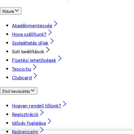
Rólunk
Akadálymentesség
Hova szállítunk?
Szolgáltatás díjak
Süti beállítások
Fizetési lehetőségek
Tesco.hu
Clubcard
Első bevásárlás
Hogyan rendelj tőlünk?
Regisztráció
Idősáv foglalása
Kedvenceim