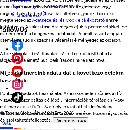
elutasítása gombok kiválasztásával elfogadhatod vagy
Ügyfélszolgálat - 0680222333
módosíthatod a beállításaidat, illetve ugyanezt bármikor
Áruházkereső
megteheted az
Adatkezelési és Cookie tájékoztató
linkre
kattintva is. A választásaidat megosztjuk a partnereinkkel, de
followUs
ez nem érinti a böngészési adataidat. A beállításaid alapján
személyre tudjuk szabni a vásárlási élményedet az oldalon.
A hozzájárulási beállításokat bármikor módosíthatod a
láblécben található Süti beállítások linkre kattintva.
Mi és partnereink adataidat a következő célokra
használjuk:
Pontos helyadatok használata. Az eszköz jellemzőinek aktív
vizsgálata azonosítás céljából. Információk tárolása és/vagy
elérése az eszközön. Személyre szabott hirdetések és
©
Tesco-Global Áruházak Zrt. 2026
tartalmak, hirdetések és tartalmak mérése, közönségkutatás
és szolgáltatásfejlesztés.
Partnereink listája