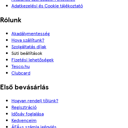
Adatkezelési és Cookie tájékoztató
Rólunk
Akadálymentesség
Hova szállítunk?
Szolgáltatás díjak
Süti beállítások
Fizetési lehetőségek
Tesco.hu
Clubcard
Első bevásárlás
Hogyan rendelj tőlünk?
Regisztráció
Idősáv foglalása
Kedvenceim
ÁFÁ-s számla igénylés