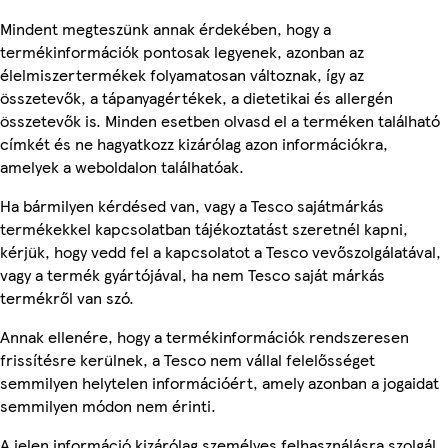
Mindent megteszünk annak érdekében, hogy a
termékinformációk pontosak legyenek, azonban az
élelmiszertermékek folyamatosan változnak, így az
összetevők, a tápanyagértékek, a dietetikai és allergén
összetevők is. Minden esetben olvasd el a terméken található
címkét és ne hagyatkozz kizárólag azon információkra,
amelyek a weboldalon találhatóak.
Ha bármilyen kérdésed van, vagy a Tesco sajátmárkás
termékekkel kapcsolatban tájékoztatást szeretnél kapni,
kérjük, hogy vedd fel a kapcsolatot a Tesco vevőszolgálatával,
vagy a termék gyártójával, ha nem Tesco saját márkás
termékről van szó.
Annak ellenére, hogy a termékinformációk rendszeresen
frissítésre kerülnek, a Tesco nem vállal felelősséget
semmilyen helytelen információért, amely azonban a jogaidat
semmilyen módon nem érinti.
A jelen információ kizárólag személyes felhasználásra szolgál,