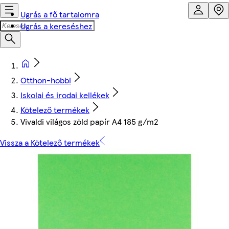
Ugrás a fő tartalomra
Ugrás a kereséshez
Otthon-hobbi
Iskolai és irodai kellékek
Kötelező termékek
Vivaldi világos zöld papír A4 185 g/m2
Vissza a Kötelező termékek