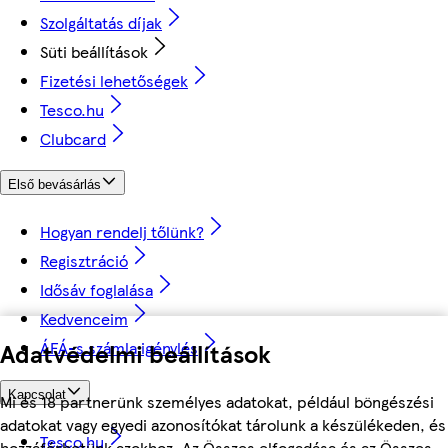
Szolgáltatás díjak
Süti beállítások
Fizetési lehetőségek
Tesco.hu
Clubcard
Első bevásárlás
Hogyan rendelj tőlünk?
Regisztráció
Idősáv foglalása
Kedvenceim
Adatvédelmi beállítások
ÁFÁ-s számla igénylés
Kapcsolat
Mi és 18 partnerünk személyes adatokat, például böngészési
adatokat vagy egyedi azonosítókat tárolunk a készülékeden, és
Tesco.hu
hozzáférhetünk azokhoz. Az Összes elfogadása és az Összes