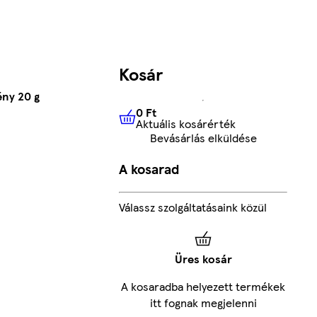
Kosár
ény 20 g
0 Ft
Aktuális kosárérték
0 Ft
Aktuális kosárérték
Bevásárlás elküldése
A kosarad
Válassz szolgáltatásaink közül
Üres kosár
A kosaradba helyezett termékek
itt fognak megjelenni