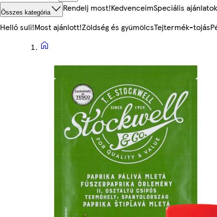
Rendelj most!
Kedvenceim
Speciális ajánlato
Összes kategória
Helló suli!
Most ajánlott!
Zöldség és gyümölcs
Tejtermék-tojás
P