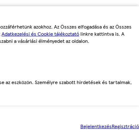
 hozzáférhetünk azokhoz. Az Összes elfogadása és az Összes
z
Adatkezelési és Cookie tájékoztató
linkre kattintva is. A
szabni a vásárlási élményedet az oldalon.
ése az eszközön. Személyre szabott hirdetések és tartalmak,
Bejelentkezés
Regisztráció