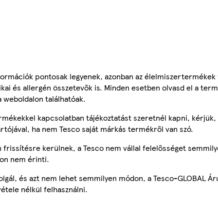
ormációk pontosak legyenek, azonban az élelmiszertermékek
tikai és allergén összetevők is. Minden esetben olvasd el a ter
a weboldalon találhatóak.
mékekkel kapcsolatban tájékoztatást szeretnél kapni, kérjük, 
ártójával, ha nem Tesco saját márkás termékről van szó.
frissítésre kerülnek, a Tesco nem vállal felelősséget semmily
on nem érinti.
szolgál, és azt nem lehet semmilyen módon, a Tesco-GLOBAL Ár
étele nélkül felhasználni.