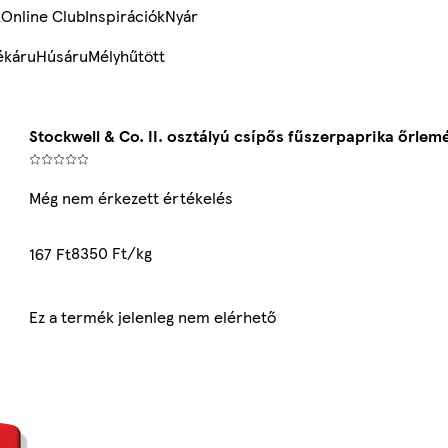
k
Online Club
Inspirációk
Nyár
ékáru
Húsáru
Mélyhűtött
Stockwell & Co. II. osztályú csípős fűszerpaprika őrlem
Még nem érkezett értékelés
8350 Ft/kg
167 Ft
Ez a termék jelenleg nem elérhető