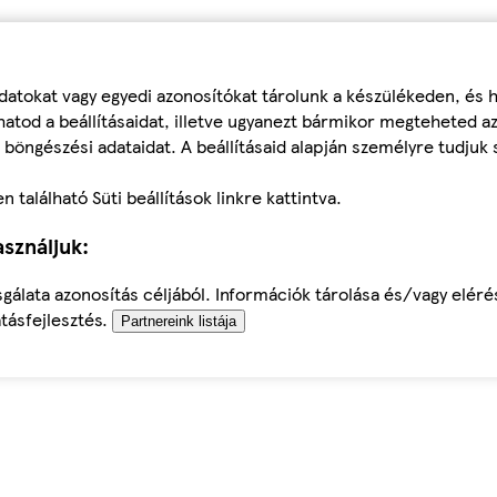
datokat vagy egyedi azonosítókat tárolunk a készülékeden, és
atod a beállításaidat, illetve ugyanezt bármikor megteheted a
 böngészési adataidat. A beállításaid alapján személyre tudjuk 
található Süti beállítások linkre kattintva.
sználjuk:
sgálata azonosítás céljából. Információk tárolása és/vagy elér
tásfejlesztés.
Partnereink listája