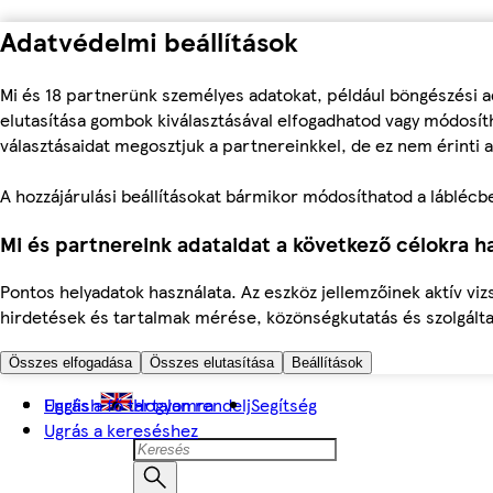
Adatvédelmi beállítások
Mi és 18 partnerünk személyes adatokat, például böngészési a
elutasítása gombok kiválasztásával elfogadhatod vagy módosíth
választásaidat megosztjuk a partnereinkkel, de ez nem érinti a
A hozzájárulási beállításokat bármikor módosíthatod a láblécben 
Mi és partnereink adataidat a következő célokra ha
Pontos helyadatok használata. Az eszköz jellemzőinek aktív viz
hirdetések és tartalmak mérése, közönségkutatás és szolgálta
Összes elfogadása
Összes elutasítása
Beállítások
Ugrás a fő tartalomra
English
Hogyan rendelj
Segítség
Ugrás a kereséshez