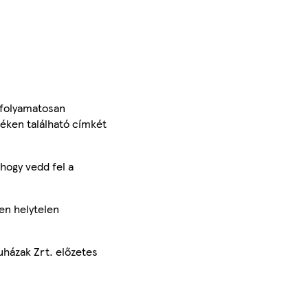
 folyamatosan
méken található címkét
hogy vedd fel a
en helytelen
uházak Zrt. előzetes