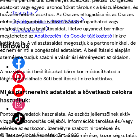
adatokat vagy egyedi azonosítókat tárolunk a készülékeden, és
Tesco.hu
hozzáférhetünk azokhoz. Az Összes elfogadása és az Összes
elutasítása gombok kiválasztásával elfogadhatod vagy
Ügyfélszolgálat - 0680222333
módosíthatod a beállításaidat, illetve ugyanezt bármikor
Áruházkereső
megteheted az
Adatkezelési és Cookie tájékoztató
linkre
kattintva is. A választásaidat megosztjuk a partnereinkkel, de
followUs
ez nem érinti a böngészési adataidat. A beállításaid alapján
személyre tudjuk szabni a vásárlási élményedet az oldalon.
A hozzájárulási beállításokat bármikor módosíthatod a
láblécben található Süti beállítások linkre kattintva.
Mi és partnereink adataidat a következő célokra
használjuk:
Pontos helyadatok használata. Az eszköz jellemzőinek aktív
vizsgálata azonosítás céljából. Információk tárolása és/vagy
elérése az eszközön. Személyre szabott hirdetések és
©
Tesco-Global Áruházak Zrt. 2026
tartalmak, hirdetések és tartalmak mérése, közönségkutatás