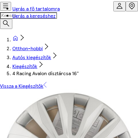
Ugrás a fő tartalomra
Ugrás a kereséshez
Otthon-hobbi
Autós kiegészítők
Kiegészítők
4 Racing Avalon dísztárcsa 16"
Vissza a Kiegészítők