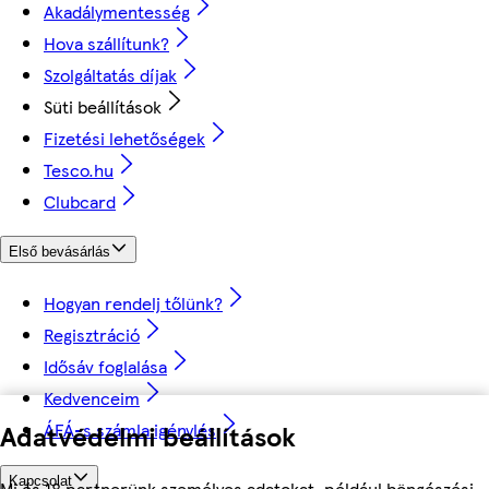
Akadálymentesség
Hova szállítunk?
Szolgáltatás díjak
Süti beállítások
Fizetési lehetőségek
Tesco.hu
Clubcard
Első bevásárlás
Hogyan rendelj tőlünk?
Regisztráció
Idősáv foglalása
Kedvenceim
Adatvédelmi beállítások
ÁFÁ-s számla igénylés
Kapcsolat
Mi és 18 partnerünk személyes adatokat, például böngészési