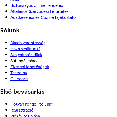
Biztonságos online rendelés
Általános Szerződési Feltételek
Adatkezelési és Cookie tájékoztató
Rólunk
Akadálymentesség
Hova szállítunk?
Szolgáltatás díjak
Süti beállítások
Fizetési lehetőségek
Tesco.hu
Clubcard
Első bevásárlás
Hogyan rendelj tőlünk?
Regisztráció
Idősáv foglalása