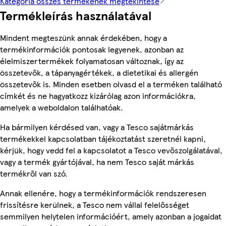
Kategória összes termékének megtekintése
Termékleírás használatával
Mindent megteszünk annak érdekében, hogy a
termékinformációk pontosak legyenek, azonban az
élelmiszertermékek folyamatosan változnak, így az
összetevők, a tápanyagértékek, a dietetikai és allergén
összetevők is. Minden esetben olvasd el a terméken található
címkét és ne hagyatkozz kizárólag azon információkra,
amelyek a weboldalon találhatóak.
Ha bármilyen kérdésed van, vagy a Tesco sajátmárkás
termékekkel kapcsolatban tájékoztatást szeretnél kapni,
kérjük, hogy vedd fel a kapcsolatot a Tesco vevőszolgálatával,
vagy a termék gyártójával, ha nem Tesco saját márkás
termékről van szó.
Annak ellenére, hogy a termékinformációk rendszeresen
frissítésre kerülnek, a Tesco nem vállal felelősséget
semmilyen helytelen információért, amely azonban a jogaidat