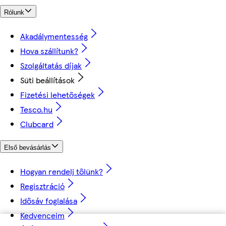
Rólunk
Akadálymentesség
Hova szállítunk?
Szolgáltatás díjak
Süti beállítások
Fizetési lehetőségek
Tesco.hu
Clubcard
Első bevásárlás
Hogyan rendelj tőlünk?
Regisztráció
Idősáv foglalása
Kedvenceim