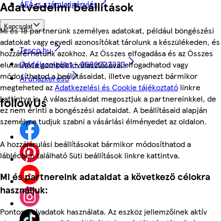
ÁFÁ-s számla igénylés
Adatvédelmi beállítások
Kapcsolat
Mi és 18 partnerünk személyes adatokat, például böngészési
adatokat vagy egyedi azonosítókat tárolunk a készülékeden, és
Tesco.hu
hozzáférhetünk azokhoz. Az Összes elfogadása és az Összes
Ügyfélszolgálat - 0680222333
elutasítása gombok kiválasztásával elfogadhatod vagy
módosíthatod a beállításaidat, illetve ugyanezt bármikor
Áruházkereső
megteheted az
Adatkezelési és Cookie tájékoztató
linkre
kattintva is. A választásaidat megosztjuk a partnereinkkel, de
followUs
ez nem érinti a böngészési adataidat. A beállításaid alapján
személyre tudjuk szabni a vásárlási élményedet az oldalon.
A hozzájárulási beállításokat bármikor módosíthatod a
láblécben található Süti beállítások linkre kattintva.
Mi és partnereink adataidat a következő célokra
használjuk:
Pontos helyadatok használata. Az eszköz jellemzőinek aktív