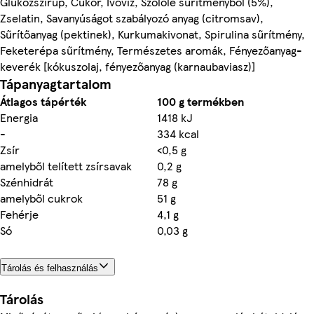
Glükózszirup, Cukor, Ivóvíz, Szőlőlé sűrítményből (5%),
Zselatin, Savanyúságot szabályozó anyag (citromsav),
Sűrítőanyag (pektinek), Kurkumakivonat, Spirulina sűrítmény,
Feketerépa sűrítmény, Természetes aromák, Fényezőanyag-
keverék [kókuszolaj, fényezőanyag (karnaubaviasz)]
Tápanyagtartalom
Átlagos tápérték
100 g termékben
Energia
1418 kJ
-
334 kcal
Zsír
<0,5 g
amelyből telített zsírsavak
0,2 g
Szénhidrát
78 g
amelyből cukrok
51 g
Fehérje
4,1 g
Só
0,03 g
Tárolás és felhasználás
Tárolás