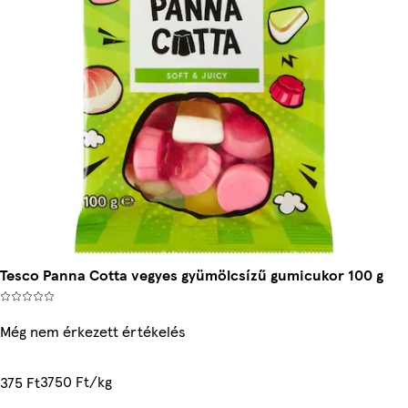
Tesco Panna Cotta vegyes gyümölcsízű gumicukor 100 g
Még nem érkezett értékelés
3750 Ft/kg
375 Ft