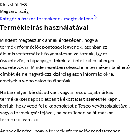
Kinizsi út 1-3.,
Magyarország
Kategória összes termékének megtekintése
Termékleírás használatával
Mindent megteszünk annak érdekében, hogy a
termékinformációk pontosak legyenek, azonban az
élelmiszertermékek folyamatosan változnak, így az
összetevők, a tápanyagértékek, a dietetikai és allergén
összetevők is. Minden esetben olvasd el a terméken található
címkét és ne hagyatkozz kizárólag azon információkra,
amelyek a weboldalon találhatóak.
Ha bármilyen kérdésed van, vagy a Tesco sajátmárkás
termékekkel kapcsolatban tájékoztatást szeretnél kapni,
kérjük, hogy vedd fel a kapcsolatot a Tesco vevőszolgálatával,
vagy a termék gyártójával, ha nem Tesco saját márkás
termékről van szó.
Annak ellenére, hogy a termékinformációk rendszeresen