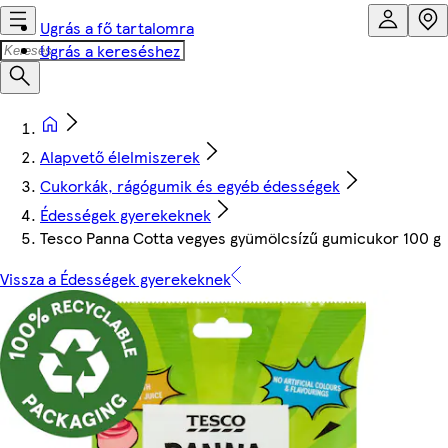
Ugrás a fő tartalomra
Ugrás a kereséshez
Alapvető élelmiszerek
Cukorkák, rágógumik és egyéb édességek
Édességek gyerekeknek
Tesco Panna Cotta vegyes gyümölcsízű gumicukor 100 g
Vissza a Édességek gyerekeknek