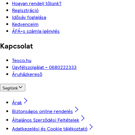
Hogyan rendelj tőlünk?
Regisztráció
Idősáv foglalása
Kedvenceim
ÁFÁ-s számla igénylés
Kapcsolat
Tesco.hu
Ügyfélszolgálat - 0680222333
Áruházkereső
Segítünk
Árak
Biztonságos online rendelés
Általános Szerződési Feltételek
Adatkezelési és Cookie tájékoztató