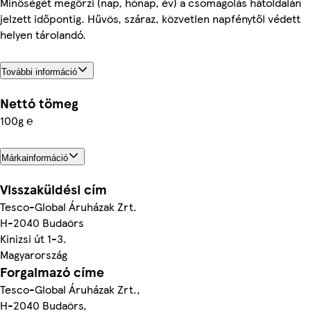
Minőségét megőrzi (nap, hónap, év) a csomagolás hátoldalán
jelzett időpontig. Hűvös, száraz, közvetlen napfénytől védett
helyen tárolandó.
További információ
Nettó tömeg
100g ℮
Márkainformáció
Visszaküldési cím
Tesco-Global Áruházak Zrt.
H-2040 Budaörs
Kinizsi út 1-3.
Magyarország
Forgalmazó címe
Tesco-Global Áruházak Zrt.,
H-2040 Budaörs,