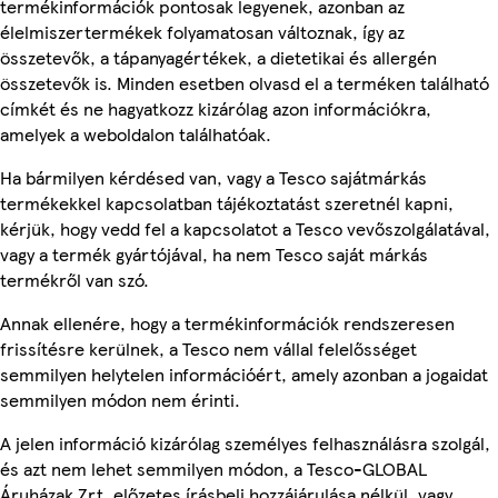
termékinformációk pontosak legyenek, azonban az
élelmiszertermékek folyamatosan változnak, így az
összetevők, a tápanyagértékek, a dietetikai és allergén
összetevők is. Minden esetben olvasd el a terméken található
címkét és ne hagyatkozz kizárólag azon információkra,
amelyek a weboldalon találhatóak.
Ha bármilyen kérdésed van, vagy a Tesco sajátmárkás
termékekkel kapcsolatban tájékoztatást szeretnél kapni,
kérjük, hogy vedd fel a kapcsolatot a Tesco vevőszolgálatával,
vagy a termék gyártójával, ha nem Tesco saját márkás
termékről van szó.
Annak ellenére, hogy a termékinformációk rendszeresen
frissítésre kerülnek, a Tesco nem vállal felelősséget
semmilyen helytelen információért, amely azonban a jogaidat
semmilyen módon nem érinti.
A jelen információ kizárólag személyes felhasználásra szolgál,
és azt nem lehet semmilyen módon, a Tesco-GLOBAL
Áruházak Zrt. előzetes írásbeli hozzájárulása nélkül, vagy