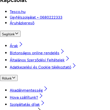
Tesco.hu
Ügyfélszolgálat - 0680222333
Áruházkereső
Segítünk
Árak
Biztonságos online rendelés
Általános Szerződési Feltételek
Adatkezelési és Cookie tájékoztató
Rólunk
Akadálymentesség
Hova szállítunk?
Szolgáltatás díjak