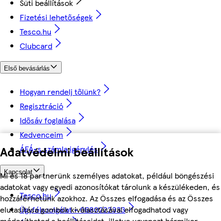
Süti beállítások
Fizetési lehetőségek
Tesco.hu
Clubcard
Első bevásárlás
Hogyan rendelj tőlünk?
Regisztráció
Idősáv foglalása
Kedvenceim
Adatvédelmi beállítások
ÁFÁ-s számla igénylés
Kapcsolat
Mi és 18 partnerünk személyes adatokat, például böngészési
adatokat vagy egyedi azonosítókat tárolunk a készülékeden, és
Tesco.hu
hozzáférhetünk azokhoz. Az Összes elfogadása és az Összes
elutasítása gombok kiválasztásával elfogadhatod vagy
Ügyfélszolgálat - 0680222333
módosíthatod a beállításaidat, illetve ugyanezt bármikor