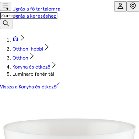
Ugrás a fő tartalomra
Ugrás a kereséshez
Otthon-hobbi
Otthon
Konyha és étkező
Luminarc fehér tál
Vissza a Konyha és étkező