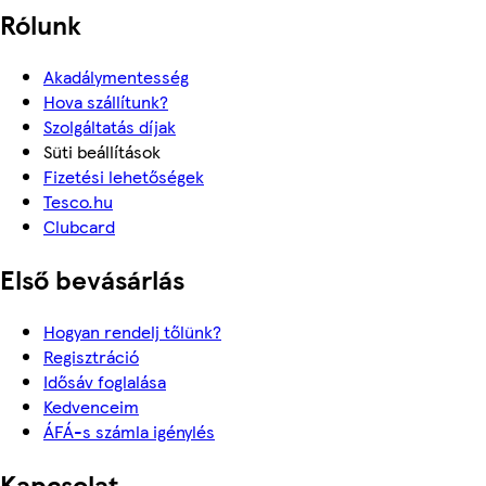
Rólunk
Akadálymentesség
Hova szállítunk?
Szolgáltatás díjak
Süti beállítások
Fizetési lehetőségek
Tesco.hu
Clubcard
Első bevásárlás
Hogyan rendelj tőlünk?
Regisztráció
Idősáv foglalása
Kedvenceim
ÁFÁ-s számla igénylés
Kapcsolat