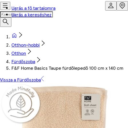
Ugrás a fő tartalomra
Ugrás a kereséshez
Otthon-hobbi
Otthon
Fürdőszoba
F&F Home Basics Taupe fürdőlepedő 100 cm x 140 cm
Vissza a Fürdőszoba