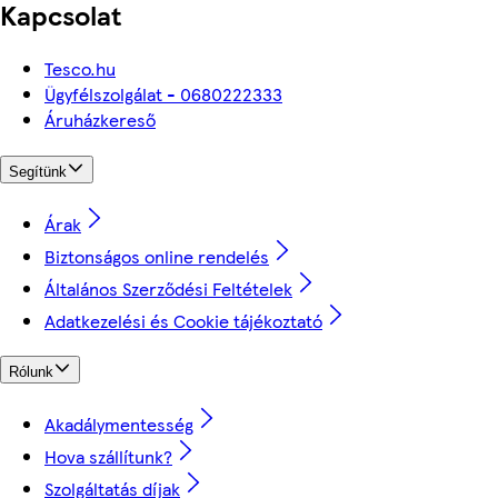
Kapcsolat
Tesco.hu
Ügyfélszolgálat - 0680222333
Áruházkereső
Segítünk
Árak
Biztonságos online rendelés
Általános Szerződési Feltételek
Adatkezelési és Cookie tájékoztató
Rólunk
Akadálymentesség
Hova szállítunk?
Szolgáltatás díjak