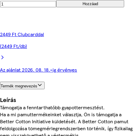
Hozzáad
2449 Ft Clubcarddal
(2449 Ft/db)
Az ajánlat 2026. 08. 18.-ig érvényes
Termék megnevezés
Leírás
Támogatja a fenntarthatóbb gyapottermesztést.
Ha a mi pamuttermékeinket választja, Ön is támogatja a
Better Cotton Initiative küldetését. A Better Cotton pamut
feldolgozása tömegmérlegrendszerben történik, így fizikailag
nem visszakövethető a végtermékig.