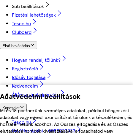
Süti beállítások
Fizetési lehetőségek
Tesco.hu
Clubcard
Első bevásárlás
Hogyan rendelj tőlünk?
Regisztráció
Idősáv foglalása
Kedvenceim
ÁFÁ-s számla igénylés
Adatvédelmi beállítások
Kapcsolat
Mi és 18 partnerünk személyes adatokat, például böngészési
adatokat vagy egyedi azonosítókat tárolunk a készülékeden, és
Tesco.hu
hozzáférhetünk azokhoz. Az Összes elfogadása és az Összes
Ügyfélszolgálat - 0680222333
elutasítása gombok kiválasztásával elfogadhatod vagy