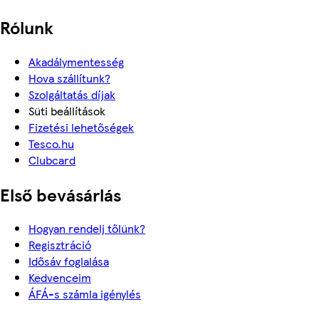
Rólunk
Akadálymentesség
Hova szállítunk?
Szolgáltatás díjak
Süti beállítások
Fizetési lehetőségek
Tesco.hu
Clubcard
Első bevásárlás
Hogyan rendelj tőlünk?
Regisztráció
Idősáv foglalása
Kedvenceim
ÁFÁ-s számla igénylés