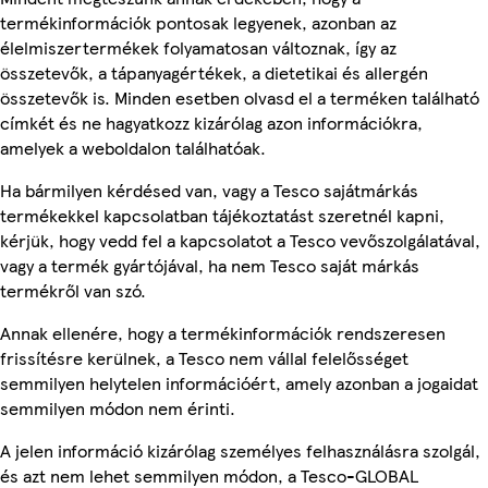
termékinformációk pontosak legyenek, azonban az
élelmiszertermékek folyamatosan változnak, így az
összetevők, a tápanyagértékek, a dietetikai és allergén
összetevők is. Minden esetben olvasd el a terméken található
címkét és ne hagyatkozz kizárólag azon információkra,
amelyek a weboldalon találhatóak.
Ha bármilyen kérdésed van, vagy a Tesco sajátmárkás
termékekkel kapcsolatban tájékoztatást szeretnél kapni,
kérjük, hogy vedd fel a kapcsolatot a Tesco vevőszolgálatával,
vagy a termék gyártójával, ha nem Tesco saját márkás
termékről van szó.
Annak ellenére, hogy a termékinformációk rendszeresen
frissítésre kerülnek, a Tesco nem vállal felelősséget
semmilyen helytelen információért, amely azonban a jogaidat
semmilyen módon nem érinti.
A jelen információ kizárólag személyes felhasználásra szolgál,
és azt nem lehet semmilyen módon, a Tesco-GLOBAL