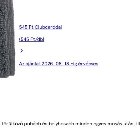
545 Ft Clubcarddal
(545 Ft/db)
Az ajánlat 2026. 08. 18.-ig érvényes
 törülköző puhább és bolyhosabb minden egyes mosás után, il