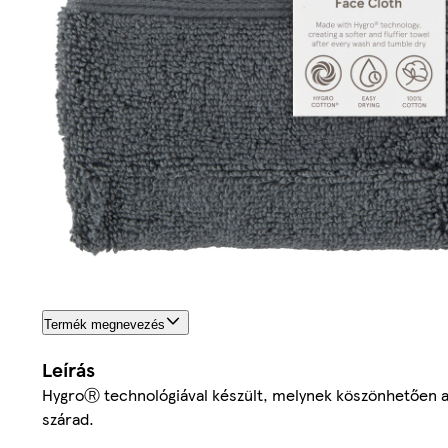
Termék megnevezés
Leírás
HygroⓇ technológiával készült, melynek köszönhetően a
szárad.