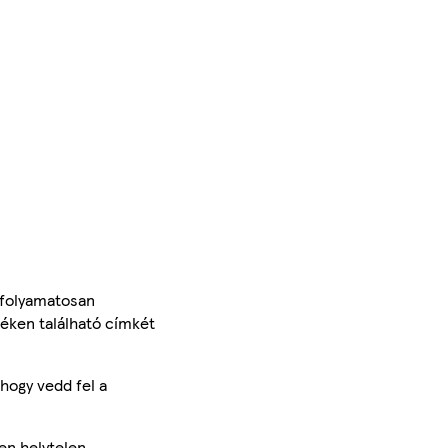
 folyamatosan
méken található címkét
hogy vedd fel a
en helytelen