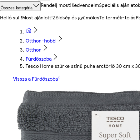
Rendelj most!
Kedvenceim
Speciális ajánlato
Összes kategória
Helló suli!
Most ajánlott!
Zöldség és gyümölcs
Tejtermék-tojás
P
Otthon-hobbi
Otthon
Fürdőszoba
Tesco Home szürke színű puha arctörlő 30 cm x 3
Vissza a Fürdőszoba