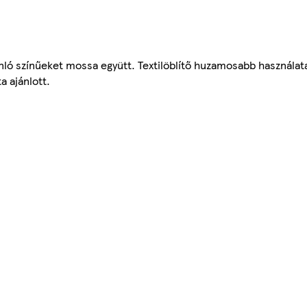
onló színűeket mossa együtt. Textilöblítő huzamosabb használat
 ajánlott.