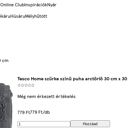
k
Online Club
Inspirációk
Nyár
ékáru
Húsáru
Mélyhűtött
0 cm
Tesco Home szürke színű puha arctörlő 30 cm x 30
Még nem érkezett értékelés
779 Ft/db
779 Ft
Hozzáad