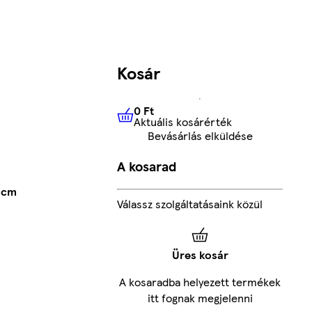
Kosár
0 Ft
Aktuális kosárérték
0 Ft
Aktuális kosárérték
Bevásárlás elküldése
A kosarad
 cm
Válassz szolgáltatásaink közül
Üres kosár
A kosaradba helyezett termékek
itt fognak megjelenni