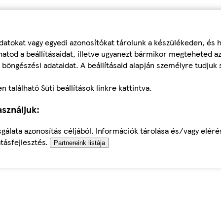
datokat vagy egyedi azonosítókat tárolunk a készülékeden, és
atod a beállításaidat, illetve ugyanezt bármikor megteheted a
 böngészési adataidat. A beállításaid alapján személyre tudjuk 
található Süti beállítások linkre kattintva.
sználjuk:
sgálata azonosítás céljából. Információk tárolása és/vagy elér
tásfejlesztés.
Partnereink listája