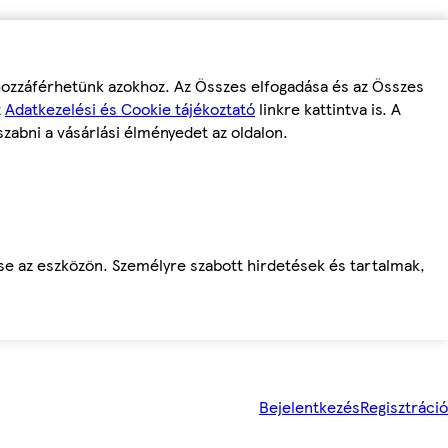
 hozzáférhetünk azokhoz. Az Összes elfogadása és az Összes
z
Adatkezelési és Cookie tájékoztató
linkre kattintva is. A
szabni a vásárlási élményedet az oldalon.
ése az eszközön. Személyre szabott hirdetések és tartalmak,
Bejelentkezés
Regisztráció