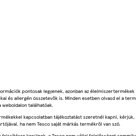
ormációk pontosak legyenek, azonban az élelmiszertermékek
tikai és allergén összetevők is. Minden esetben olvasd el a ter
a weboldalon találhatóak.
mékekkel kapcsolatban tájékoztatást szeretnél kapni, kérjük, 
ártójával, ha nem Tesco saját márkás termékről van szó.
frissítésre kerülnek, a Tesco nem vállal felelősséget semmily