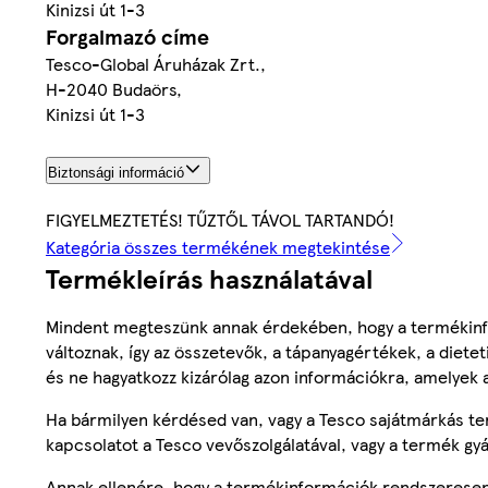
Kinizsi út 1-3
Forgalmazó címe
Tesco-Global Áruházak Zrt.,
H-2040 Budaörs,
Kinizsi út 1-3
Biztonsági információ
FIGYELMEZTETÉS! TŰZTŐL TÁVOL TARTANDÓ!
Kategória összes termékének megtekintése
Termékleírás használatával
Mindent megteszünk annak érdekében, hogy a termékinf
változnak, így az összetevők, a tápanyagértékek, a diete
és ne hagyatkozz kizárólag azon információkra, amelyek 
Ha bármilyen kérdésed van, vagy a Tesco sajátmárkás ter
kapcsolatot a Tesco vevőszolgálatával, vagy a termék gy
Annak ellenére, hogy a termékinformációk rendszeresen 