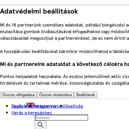
Adatvédelmi beállítások
Mi és 18 partnerünk személyes adatokat, például böngészési a
elutasítása gombok kiválasztásával elfogadhatod vagy módosíth
választásaidat megosztjuk a partnereinkkel, de ez nem érinti a
A hozzájárulási beállításokat bármikor módosíthatod a láblécben 
Mi és partnereink adataidat a következő célokra ha
Pontos helyadatok használata. Az eszköz jellemzőinek aktív viz
hirdetések és tartalmak mérése, közönségkutatás és szolgálta
Összes elfogadása
Összes elutasítása
Beállítások
Ugrás a fő tartalomra
English
Hogyan rendelj
Segítség
Ugrás a kereséshez