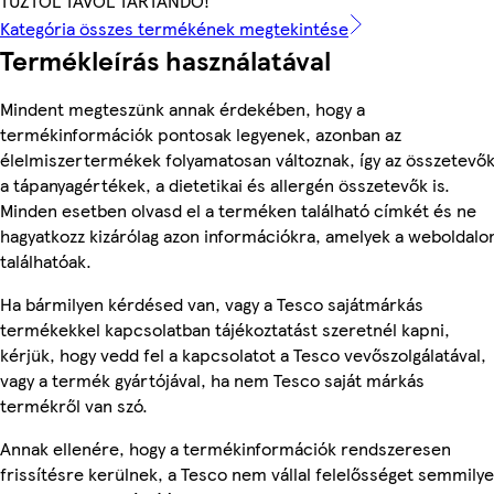
TŰZTŐL TÁVOL TARTANDÓ!
Kategória összes termékének megtekintése
Termékleírás használatával
Mindent megteszünk annak érdekében, hogy a
termékinformációk pontosak legyenek, azonban az
élelmiszertermékek folyamatosan változnak, így az összetevők
a tápanyagértékek, a dietetikai és allergén összetevők is.
Minden esetben olvasd el a terméken található címkét és ne
hagyatkozz kizárólag azon információkra, amelyek a weboldalo
találhatóak.
Ha bármilyen kérdésed van, vagy a Tesco sajátmárkás
termékekkel kapcsolatban tájékoztatást szeretnél kapni,
kérjük, hogy vedd fel a kapcsolatot a Tesco vevőszolgálatával,
vagy a termék gyártójával, ha nem Tesco saját márkás
termékről van szó.
Annak ellenére, hogy a termékinformációk rendszeresen
frissítésre kerülnek, a Tesco nem vállal felelősséget semmily