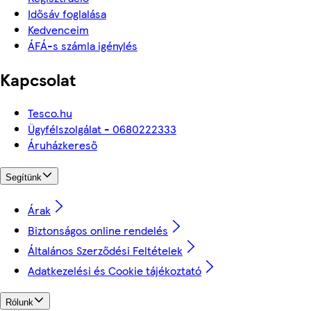
Idősáv foglalása
Kedvenceim
ÁFÁ-s számla igénylés
Kapcsolat
Tesco.hu
Ügyfélszolgálat - 0680222333
Áruházkereső
Segítünk
Árak
Biztonságos online rendelés
Általános Szerződési Feltételek
Adatkezelési és Cookie tájékoztató
Rólunk