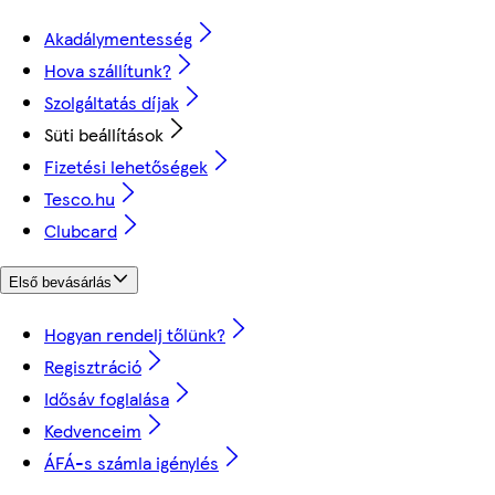
Akadálymentesség
Hova szállítunk?
Szolgáltatás díjak
Süti beállítások
Fizetési lehetőségek
Tesco.hu
Clubcard
Első bevásárlás
Hogyan rendelj tőlünk?
Regisztráció
Idősáv foglalása
Kedvenceim
ÁFÁ-s számla igénylés