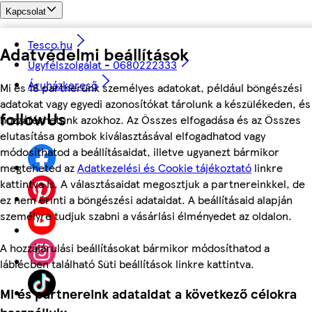
Kapcsolat
Tesco.hu
Adatvédelmi beállítások
Ügyfélszolgálat - 0680222333
Áruházkereső
Mi és 18 partnerünk személyes adatokat, például böngészési
adatokat vagy egyedi azonosítókat tárolunk a készülékeden, és
followUs
hozzáférhetünk azokhoz. Az Összes elfogadása és az Összes
elutasítása gombok kiválasztásával elfogadhatod vagy
módosíthatod a beállításaidat, illetve ugyanezt bármikor
megteheted az
Adatkezelési és Cookie tájékoztató
linkre
kattintva is. A választásaidat megosztjuk a partnereinkkel, de
ez nem érinti a böngészési adataidat. A beállításaid alapján
személyre tudjuk szabni a vásárlási élményedet az oldalon.
A hozzájárulási beállításokat bármikor módosíthatod a
láblécben található Süti beállítások linkre kattintva.
Mi és partnereink adataidat a következő célokra