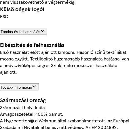
nem visszakövethető a végtermékig.
Külső cégek logói
FSC
Tárolás és felhasználás
Elkészítés és felhasználás
Első használat előtt ajánlott kimosni. Hasonló színű textíliákat
mossa együtt. Textilöblítő huzamosabb használata hatással van
a nedvszívóképességre. Színkímélő mosószer használata
ajánlott.
További információ
Származási ország
Származási hely: India
Anyagösszetétel: 100% pamut.
A Hygrocotton® a Welspun által szabadalmaztatott, az Európa
Szabadalmi Hivatalnál bejegyzett védjegy. Az EP 2004892.