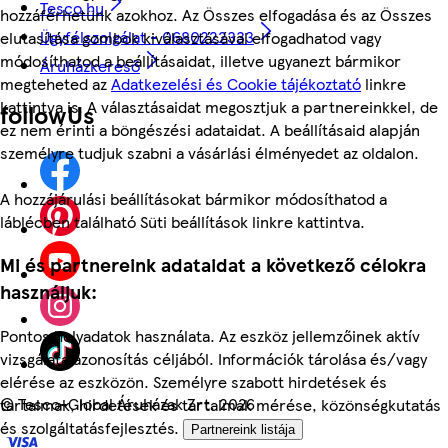
Tesco.hu
hozzáférhetünk azokhoz. Az Összes elfogadása és az Összes
Ügyfélszolgálat - 0680222333
elutasítása gombok kiválasztásával elfogadhatod vagy
módosíthatod a beállításaidat, illetve ugyanezt bármikor
Áruházkereső
megteheted az
Adatkezelési és Cookie tájékoztató
linkre
kattintva is. A választásaidat megosztjuk a partnereinkkel, de
followUs
ez nem érinti a böngészési adataidat. A beállításaid alapján
személyre tudjuk szabni a vásárlási élményedet az oldalon.
A hozzájárulási beállításokat bármikor módosíthatod a
láblécben található Süti beállítások linkre kattintva.
Mi és partnereink adataidat a következő célokra
használjuk:
Pontos helyadatok használata. Az eszköz jellemzőinek aktív
vizsgálata azonosítás céljából. Információk tárolása és/vagy
elérése az eszközön. Személyre szabott hirdetések és
©
Tesco-Global Áruházak Zrt. 2026
tartalmak, hirdetések és tartalmak mérése, közönségkutatás
és szolgáltatásfejlesztés.
Partnereink listája