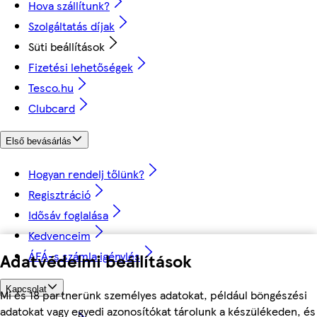
Hova szállítunk?
Szolgáltatás díjak
Süti beállítások
Fizetési lehetőségek
Tesco.hu
Clubcard
Első bevásárlás
Hogyan rendelj tőlünk?
Regisztráció
Idősáv foglalása
Kedvenceim
ÁFÁ-s számla igénylés
Adatvédelmi beállítások
Kapcsolat
Mi és 18 partnerünk személyes adatokat, például böngészési
adatokat vagy egyedi azonosítókat tárolunk a készülékeden, és