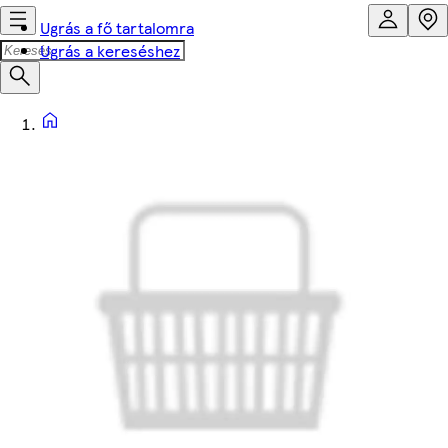
Ugrás a fő tartalomra
Ugrás a kereséshez