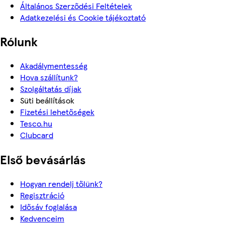
Általános Szerződési Feltételek
Adatkezelési és Cookie tájékoztató
Rólunk
Akadálymentesség
Hova szállítunk?
Szolgáltatás díjak
Süti beállítások
Fizetési lehetőségek
Tesco.hu
Clubcard
Első bevásárlás
Hogyan rendelj tőlünk?
Regisztráció
Idősáv foglalása
Kedvenceim