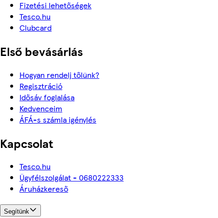
Fizetési lehetőségek
Tesco.hu
Clubcard
Első bevásárlás
Hogyan rendelj tőlünk?
Regisztráció
Idősáv foglalása
Kedvenceim
ÁFÁ-s számla igénylés
Kapcsolat
Tesco.hu
Ügyfélszolgálat - 0680222333
Áruházkereső
Segítünk