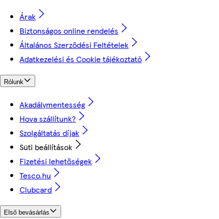
Árak
Biztonságos online rendelés
Általános Szerződési Feltételek
Adatkezelési és Cookie tájékoztató
Rólunk
Akadálymentesség
Hova szállítunk?
Szolgáltatás díjak
Süti beállítások
Fizetési lehetőségek
Tesco.hu
Clubcard
Első bevásárlás