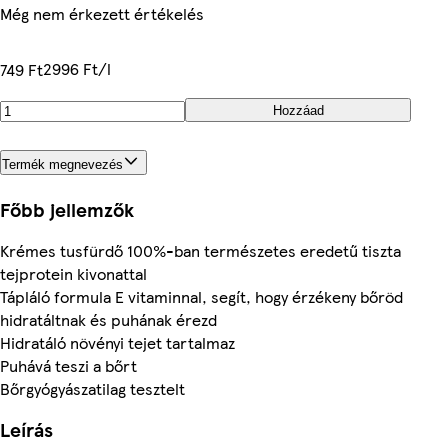
Még nem érkezett értékelés
2996 Ft/l
749 Ft
Hozzáad
Termék megnevezés
Főbb jellemzők
Krémes tusfürdő 100%-ban természetes eredetű tiszta
tejprotein kivonattal
Tápláló formula E vitaminnal, segít, hogy érzékeny bőröd
hidratáltnak és puhának érezd
Hidratáló növényi tejet tartalmaz
Puhává teszi a bőrt
Bőrgyógyászatilag tesztelt
Leírás