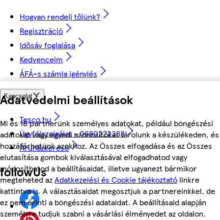
Hogyan rendelj tőlünk?
Regisztráció
Idősáv foglalása
Kedvenceim
ÁFÁ-s számla igénylés
Adatvédelmi beállítások
Kapcsolat
Tesco.hu
Mi és 18 partnerünk személyes adatokat, például böngészési
Ügyfélszolgálat - 0680222333
adatokat vagy egyedi azonosítókat tárolunk a készülékeden, és
hozzáférhetünk azokhoz. Az Összes elfogadása és az Összes
Áruházkereső
elutasítása gombok kiválasztásával elfogadhatod vagy
módosíthatod a beállításaidat, illetve ugyanezt bármikor
followUs
megteheted az
Adatkezelési és Cookie tájékoztató
linkre
kattintva is. A választásaidat megosztjuk a partnereinkkel, de
ez nem érinti a böngészési adataidat. A beállításaid alapján
személyre tudjuk szabni a vásárlási élményedet az oldalon.