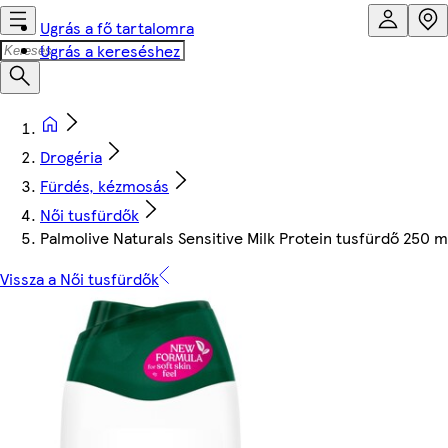
Ugrás a fő tartalomra
Ugrás a kereséshez
Drogéria
Fürdés, kézmosás
Női tusfürdők
Palmolive Naturals Sensitive Milk Protein tusfürdő 250 m
Vissza a Női tusfürdők