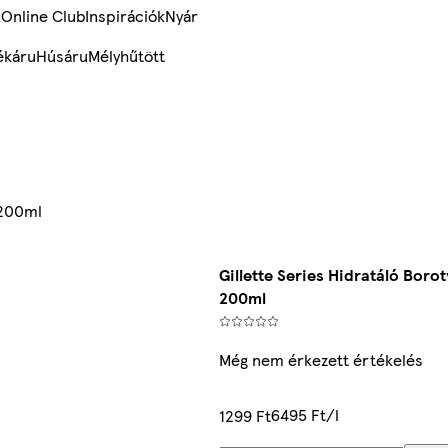
k
Online Club
Inspirációk
Nyár
ékáru
Húsáru
Mélyhűtött
 200ml
Gillette Series Hidratáló Boro
200ml
Még nem érkezett értékelés
6495 Ft/l
1299 Ft