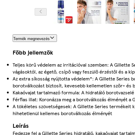
Termék megnevezés
Főbb jellemzők
Teljes körű védelem az irritációval szemben: A Gillette S
vágásoktól, az égető, csípő vagy feszülő érzéstől és a ki
Az extra síkosság nyújtotta védelem*: A Gillette Series 
borotválkozást biztosít, kevesebb kellemetlen szőr- és 
Kakaóvajat tartalmazó formula: A hidratáló borotvazselé
Férfias illat: Koronázza meg a borotválkozás élményét a Gi
A tökéletes szövetségesek: A Gillette Series termékeit ki
hihetetlenül kellemes borotválkozás élményét
Leírás
Fedezze fel a Gillette Series hidratáló, kakaóvajat tarta