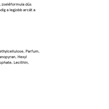
 A zseléformula dús
dig a legjobb arcát a
ethylcellulose, Parfum,
anopyran, Hexyl
sphate, Lecithin,