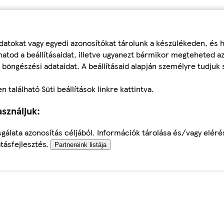
datokat vagy egyedi azonosítókat tárolunk a készülékeden, és
atod a beállításaidat, illetve ugyanezt bármikor megteheted a
 böngészési adataidat. A beállításaid alapján személyre tudjuk 
található Süti beállítások linkre kattintva.
sználjuk:
sgálata azonosítás céljából. Információk tárolása és/vagy elér
tásfejlesztés.
Partnereink listája