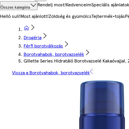
Rendelj most!
Kedvenceim
Speciális ajánlato
Összes kategória
Helló suli!
Most ajánlott!
Zöldség és gyümölcs
Tejtermék-tojás
P
Drogéria
Férfi borotválkozás
Borotvahabok, borotvazselék
Gillette Series Hidratáló Borotvazselé Kakaóvajjal,
Vissza a Borotvahabok, borotvazselék