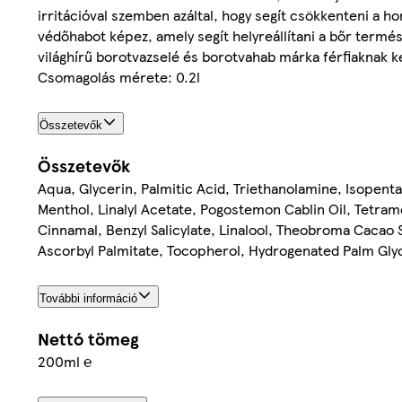
irritációval szemben azáltal, hogy segít csökkenteni a ho
védőhabot képez, amely segít helyreállítani a bőr termés
világhírű borotvazselé és borotvahab márka férfiaknak k
Csomagolás mérete: 0.2l
Összetevők
Összetevők
Aqua, Glycerin, Palmitic Acid, Triethanolamine, Isopenta
Menthol, Linalyl Acetate, Pogostemon Cablin Oil, Tetr
Cinnamal, Benzyl Salicylate, Linalool, Theobroma Cacao
Ascorbyl Palmitate, Tocopherol, Hydrogenated Palm Glyc
További információ
Nettó tömeg
200ml ℮