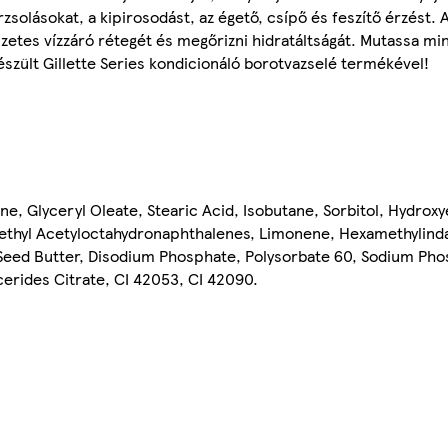
rzsolásokat, a kipirosodást, az égető, csípő és feszítő érzést.
zetes vízzáró rétegét és megőrizni hidratáltságát. Mutassa min
észült Gillette Series kondicionáló borotvazselé termékével!
ne, Glyceryl Oleate, Stearic Acid, Isobutane, Sorbitol, Hydroxy
amethyl Acetyloctahydronaphthalenes, Limonene, Hexamethylind
 Seed Butter, Disodium Phosphate, Polysorbate 60, Sodium Pho
erides Citrate, CI 42053, CI 42090.