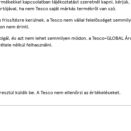
mékekkel kapcsolatban tájékoztatást szeretnél kapni, kérjük, 
ártójával, ha nem Tesco saját márkás termékről van szó.
frissítésre kerülnek, a Tesco nem vállal felelősséget semmily
on nem érinti.
szolgál, és azt nem lehet semmilyen módon, a Tesco-GLOBAL Ár
étele nélkül felhasználni.
esztül küldik be. A Tesco nem ellenőrzi az értékeléseket.