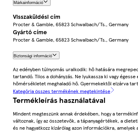
Márkainformáció
Visszaküldési cím
Procter & Gamble, 65823 Schwalbach/Ts., Germany
Gyártó címe
Procter & Gamble, 65823 Schwalbach/Ts., Germany
Biztonsági információ
Az edényben túlnyomás uralkodik: hő hatására megrepedhet.
tartandó. Tilos a dohányzás. Ne lyukassza ki vagy égess
hőmérsékletet meghaladó hő. Gyermekektől elzárva tart
Kategória összes termékének megtekintése
Termékleírás használatával
Mindent megteszünk annak érdekében, hogy a termékinf
változnak, így az összetevők, a tápanyagértékek, a diete
és ne hagyatkozz kizárólag azon információkra, amelyek 