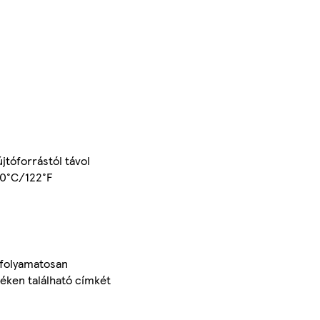
jtóforrástól távol
 50°C/122°F
 folyamatosan
méken található címkét