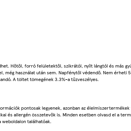
 Hőtől, forró felületektől, szikrától, nyílt lángtól és más gyú
e el, még használat után sem. Napfénytől védendő. Nem érheti
andó. A töltet tömegének 3.3%-a tűzveszélyes.
ormációk pontosak legyenek, azonban az élelmiszertermékek
tikai és allergén összetevők is. Minden esetben olvasd el a ter
a weboldalon találhatóak.