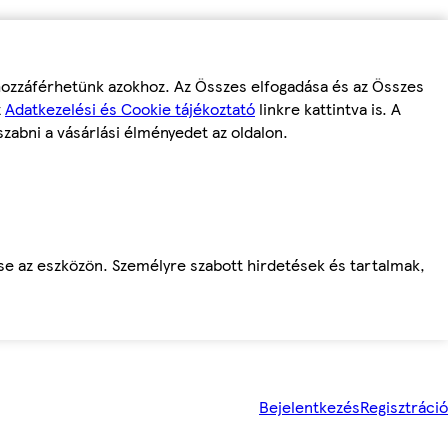
 hozzáférhetünk azokhoz. Az Összes elfogadása és az Összes
z
Adatkezelési és Cookie tájékoztató
linkre kattintva is. A
szabni a vásárlási élményedet az oldalon.
ése az eszközön. Személyre szabott hirdetések és tartalmak,
Bejelentkezés
Regisztráció