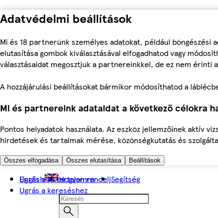
Adatvédelmi beállítások
Mi és 18 partnerünk személyes adatokat, például böngészési a
elutasítása gombok kiválasztásával elfogadhatod vagy módosíth
választásaidat megosztjuk a partnereinkkel, de ez nem érinti a
A hozzájárulási beállításokat bármikor módosíthatod a láblécben 
Mi és partnereink adataidat a következő célokra ha
Pontos helyadatok használata. Az eszköz jellemzőinek aktív viz
hirdetések és tartalmak mérése, közönségkutatás és szolgálta
Összes elfogadása
Összes elutasítása
Beállítások
Ugrás a fő tartalomra
English
Hogyan rendelj
Segítség
Ugrás a kereséshez