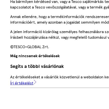
Ha bármilyen kérdésed van, vagy a Tesco sajátmárkás ter
kapcsolatot a Tesco vevőszolgálatával, vagy a termék gy
Annak ellenére, hogy a termékinformációk rendszeresen 
információért, amely azonban a jogaidat semmilyen mód
A jelen információ kizárólag személyes felhasználásra 
írásbeli hozzájárulása nélkül, vagy megfelelő tudomásul v
©TESCO-GLOBAL Zrt.
Még nincsenek értékelések
Segíts a többi vásárlónak
Az értékeléseket a vásárlók közvetlenül a weboldalon ker
Írj értékelést