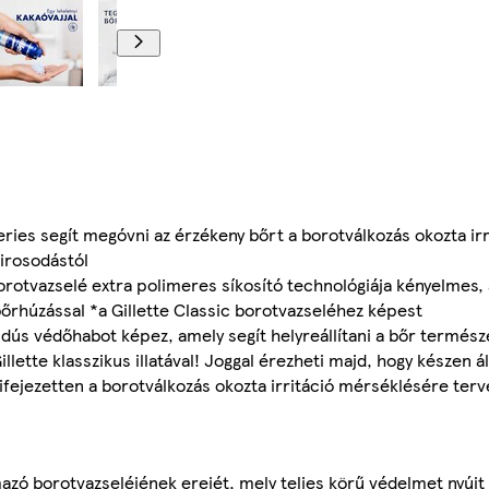
eries segít megóvni az érzékeny bőrt a borotválkozás okozta irri
pirosodástól
borotvazselé extra polimeres síkosító technológiája kényelmes,
bőrhúzással *a Gillette Classic borotvazseléhez képest
 dús védőhabot képez, amely segít helyreállítani a bőr termész
llette klasszikus illatával! Joggal érezheti majd, hogy készen ál
fejezetten a borotválkozás okozta irritáció mérséklésére tervez
lmazó borotvazseléjének erejét, mely teljes körű védelmet nyújt