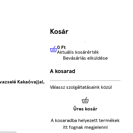
Kosár
0 Ft
Aktuális kosárérték
0 Ft
Aktuális kosárérték
Bevásárlás elküldése
A kosarad
tvazselé Kakaóvajjal,
Válassz szolgáltatásaink közül
Üres kosár
A kosaradba helyezett termékek
itt fognak megjelenni