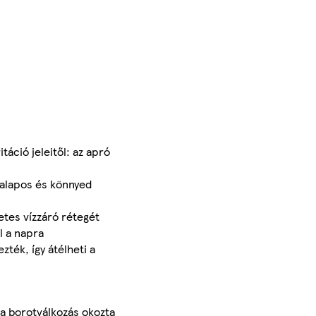
táció jeleitől: az apró
 alapos és könnyed
etes vízzáró rétegét
l a napra
ték, így átélheti a
 a borotválkozás okozta