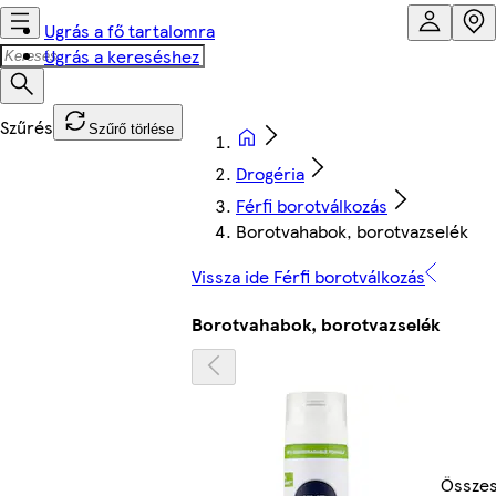
Ugrás a fő tartalomra
Ugrás a kereséshez
Szűrő törlése
Drogéria
Férfi borotválkozás
Borotvahabok, borotvazselék
Vissza ide Férfi borotválkozás
Borotvahabok, borotvazselék
Össze