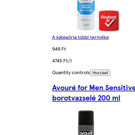
A kategória többi terméke
949 Ft
4745 Ft/l
Quantity controls
Hozzáad
Avouré for Men Sensitiv
borotvazselé 200 ml