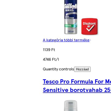
A kategória többi terméke
1139 Ft
4746 Ft/l
Quantity controls
Hozzáad
Tesco Pro Formula For M
Sensitive borotvahab 25