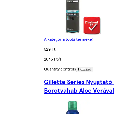
A kategória többi terméke
529 Ft
2645 Ft/l
Quantity controls
Hozzáad
Gillette Series Nyugtató
Borotvahab Aloe Verával