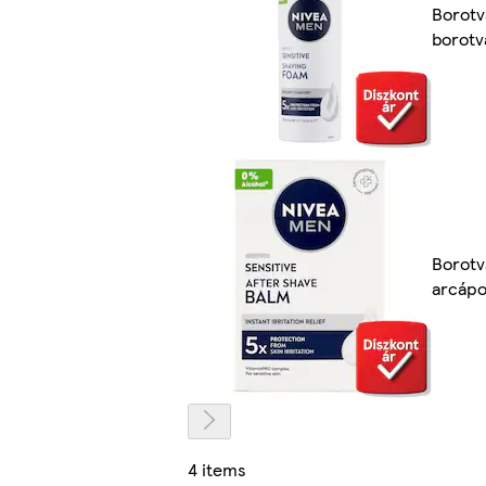
Borotv
borotv
Borotv
arcápo
4 items