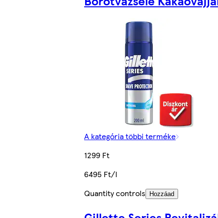
Borotvazselé Kakaóvajja
A kategória többi terméke
1299 Ft
6495 Ft/l
Quantity controls
Hozzáad
Gillette Series Revitalizá