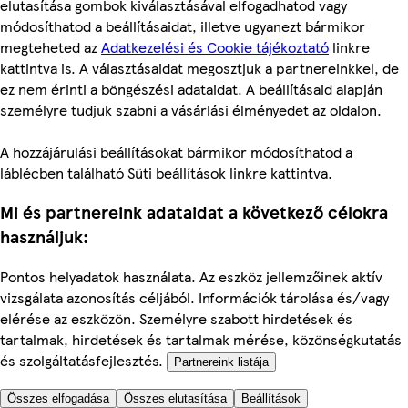
elutasítása gombok kiválasztásával elfogadhatod vagy
módosíthatod a beállításaidat, illetve ugyanezt bármikor
megteheted az
Adatkezelési és Cookie tájékoztató
linkre
kattintva is. A választásaidat megosztjuk a partnereinkkel, de
ez nem érinti a böngészési adataidat. A beállításaid alapján
személyre tudjuk szabni a vásárlási élményedet az oldalon.
A hozzájárulási beállításokat bármikor módosíthatod a
láblécben található Süti beállítások linkre kattintva.
Mi és partnereink adataidat a következő célokra
használjuk:
Pontos helyadatok használata. Az eszköz jellemzőinek aktív
vizsgálata azonosítás céljából. Információk tárolása és/vagy
elérése az eszközön. Személyre szabott hirdetések és
tartalmak, hirdetések és tartalmak mérése, közönségkutatás
és szolgáltatásfejlesztés.
Partnereink listája
Összes elfogadása
Összes elutasítása
Beállítások