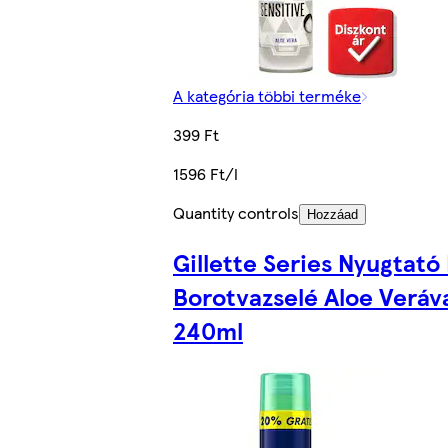
A kategória többi terméke
399 Ft
1596 Ft/l
Quantity controls
Hozzáad
Gillette Series Nyugtató
Borotvazselé Aloe Veráva
240ml