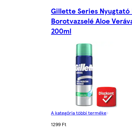
Gillette Series Nyugtató
Borotvazselé Aloe Veráva
200ml
A kategória többi terméke
1299 Ft