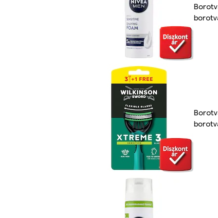
Borotv
borotv
Borotv
borotv