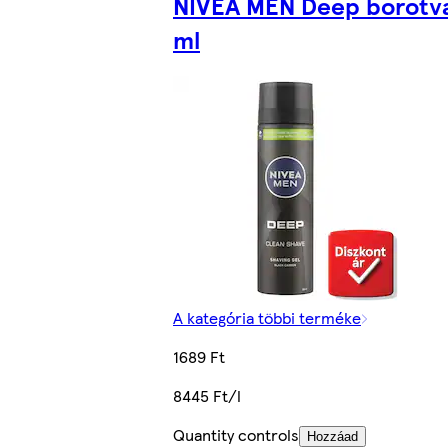
NIVEA MEN Deep borotva
ml
A kategória többi terméke
1689 Ft
8445 Ft/l
Quantity controls
Hozzáad