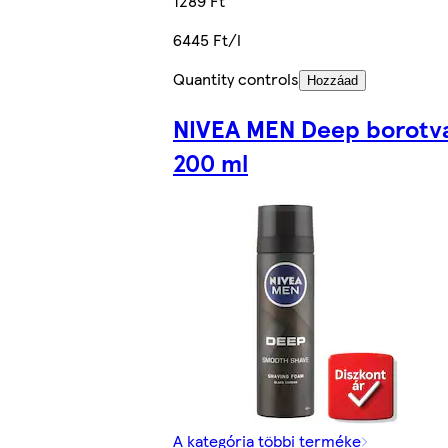
1289 Ft
6445 Ft/l
Quantity controls
Hozzáad
NIVEA MEN Deep borotv
200 ml
A kategória többi terméke