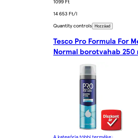
1099 Ft
14 653 Ft/l
Quantity controls
Hozzáad
Tesco Pro Formula For M
Normal borotvahab 250 
A kategória többi terméke