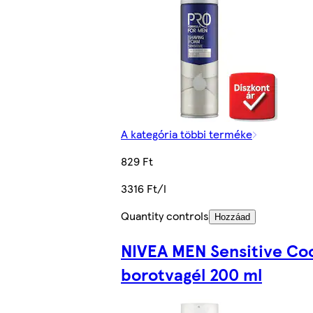
A kategória többi terméke
829 Ft
3316 Ft/l
Quantity controls
Hozzáad
NIVEA MEN Sensitive Co
borotvagél 200 ml