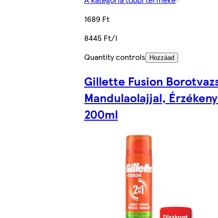
1689 Ft
8445 Ft/l
Quantity controls
Hozzáad
Gillette Fusion Borotvaz
Mandulaolajjal, Érzékeny
200ml