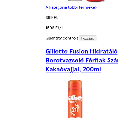
A kategória többi terméke
399 Ft
1596 Ft/l
Quantity controls
Hozzáad
Gillette Fusion Hidratáló
Borotvazselé Férfiak Sz
Kakaóvajjal, 200ml