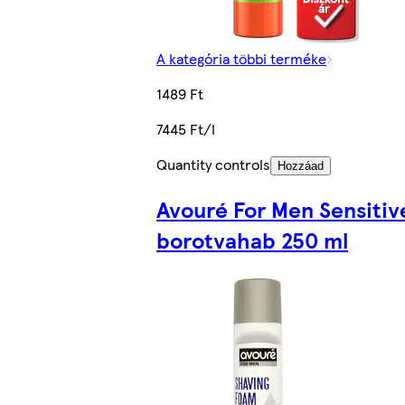
A kategória többi terméke
1489 Ft
7445 Ft/l
Quantity controls
Hozzáad
Avouré For Men Sensitiv
borotvahab 250 ml