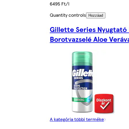
6495 Ft/l
Quantity controls
Hozzáad
Gillette Series Nyugtató
Borotvazselé Aloe Veráva
A kategória többi terméke