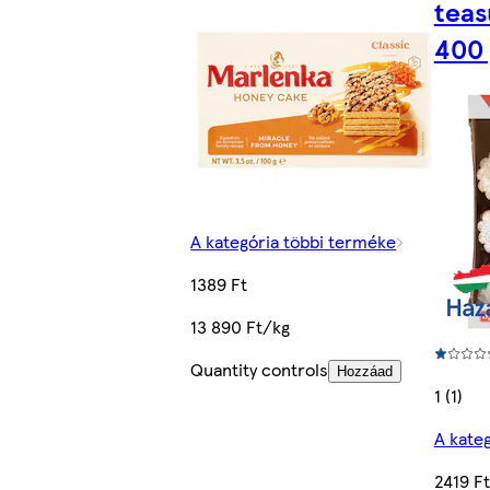
teas
400 
A kategória többi terméke
1389 Ft
13 890 Ft/kg
Quantity controls
Hozzáad
1 (1)
A kate
2419 Ft