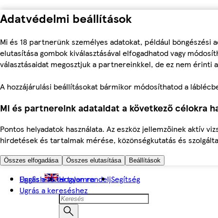
Adatvédelmi beállítások
Mi és 18 partnerünk személyes adatokat, például böngészési a
elutasítása gombok kiválasztásával elfogadhatod vagy módosíth
választásaidat megosztjuk a partnereinkkel, de ez nem érinti a
A hozzájárulási beállításokat bármikor módosíthatod a láblécben 
Mi és partnereink adataidat a következő célokra ha
Pontos helyadatok használata. Az eszköz jellemzőinek aktív viz
hirdetések és tartalmak mérése, közönségkutatás és szolgálta
Összes elfogadása
Összes elutasítása
Beállítások
Ugrás a fő tartalomra
English
Hogyan rendelj
Segítség
Ugrás a kereséshez