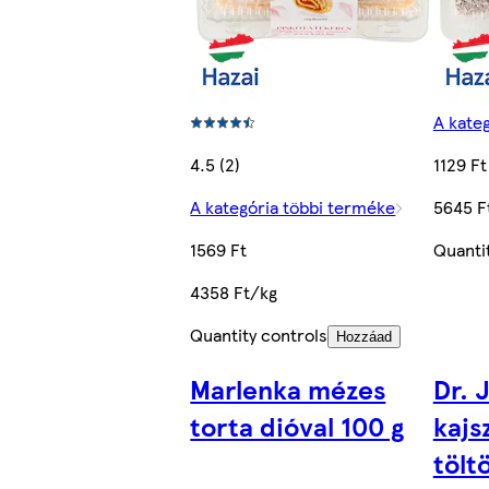
A kate
4.5 (2)
1129 Ft
A kategória többi terméke
5645 F
1569 Ft
Quanti
4358 Ft/kg
Quantity controls
Hozzáad
Marlenka mézes
Dr. 
torta dióval 100 g
kajs
tölt