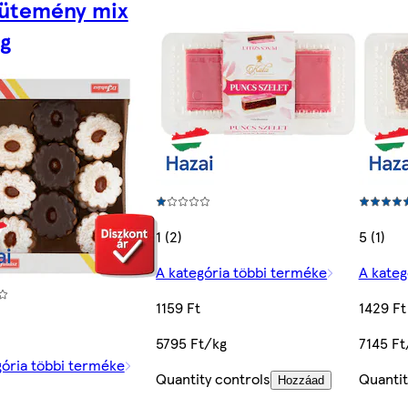
ütemény mix
g
1 (2)
5 (1)
A kategória többi terméke
A kateg
1159 Ft
1429 Ft
5795 Ft/kg
7145 Ft
gória többi terméke
Quantity controls
Quantit
Hozzáad