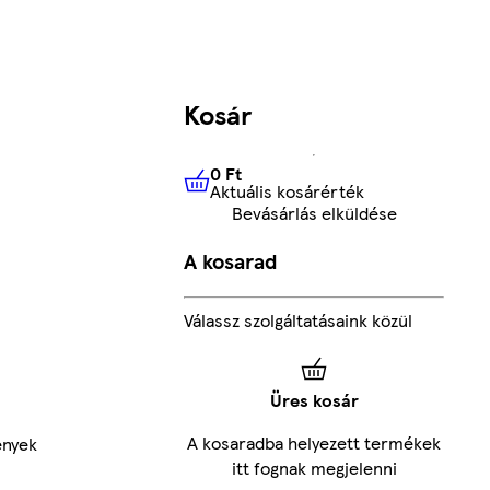
Kosár
0 Ft
Aktuális kosárérték
0 Ft
Aktuális kosárérték
Bevásárlás elküldése
A kosarad
Válassz szolgáltatásaink közül
Üres kosár
A kosaradba helyezett termékek
ények
itt fognak megjelenni