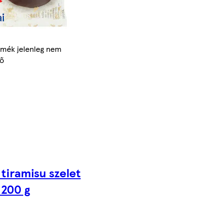
rmék jelenleg nem
ő
 tiramisu szelet
 200 g