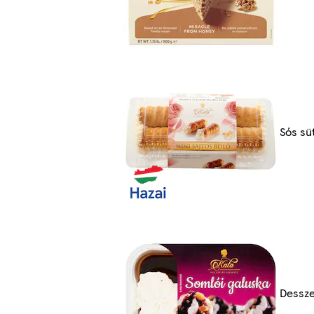
Sós s
Dessz