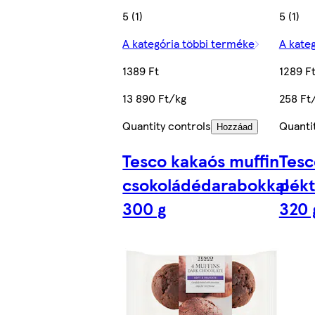
5 (1)
5 (1)
A kategória többi terméke
A kate
1389 Ft
1289 F
13 890 Ft/kg
258 Ft
Quantity controls
Quanti
Hozzáad
Tesco kakaós muffin
Tesc
csokoládédarabokkal
pék
300 g
320 