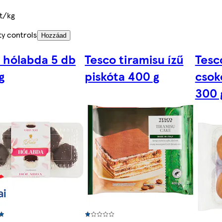
t/kg
ty controls
Hozzáad
 hólabda 5 db
Tesco tiramisu ízű
Tesc
g
piskóta 400 g
csok
300 