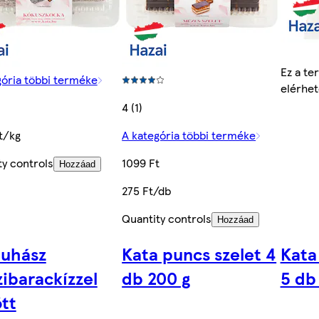
Ez a te
gória többi terméke
elérhet
4 (1)
t/kg
A kategória többi terméke
ty controls
1099 Ft
Hozzáad
275 Ft/db
Quantity controls
Hozzáad
Juhász
Kata puncs szelet 4
Kata
zibarackízzel
db 200 g
5 db
ött