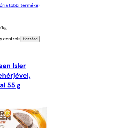
ória többi terméke
/kg
y controls
Hozzáad
een Isler
ehérjével,
al 55 g