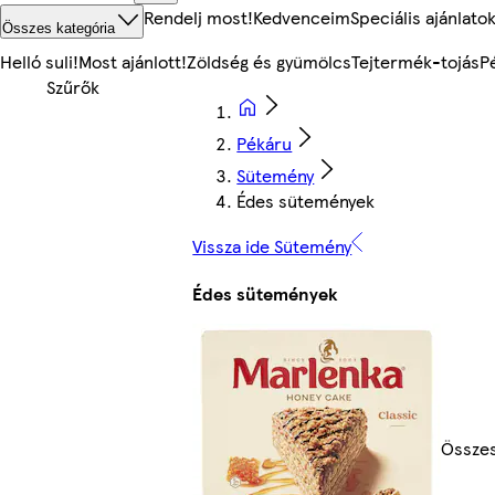
Rendelj most!
Kedvenceim
Speciális ajánlato
Összes kategória
Helló suli!
Most ajánlott!
Zöldség és gyümölcs
Tejtermék-tojás
P
Pékáru
Sütemény
Édes sütemények
Vissza ide Sütemény
Édes sütemények
Össze