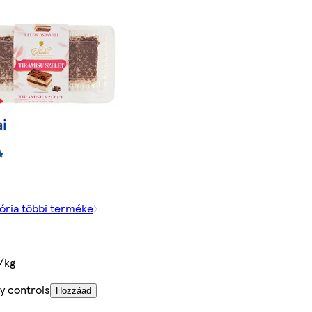
ória többi terméke
/kg
y controls
Hozzáad