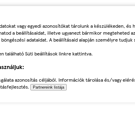
datokat vagy egyedi azonosítókat tárolunk a készülékeden, és
atod a beállításaidat, illetve ugyanezt bármikor megteheted a
 böngészési adataidat. A beállításaid alapján személyre tudjuk 
található Süti beállítások linkre kattintva.
sználjuk:
sgálata azonosítás céljából. Információk tárolása és/vagy elér
tásfejlesztés.
Partnereink listája