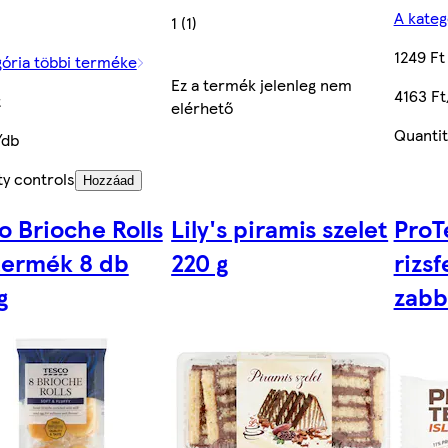
A kateg
1 (1)
1249 Ft
gória többi terméke
Ez a termék jelenleg nem
4163 Ft
t
elérhető
Quantit
/db
ty controls
Hozzáad
o Brioche Rolls
Lily's piramis szelet
ProT
termék 8 db
220 g
rizsf
g
zabb