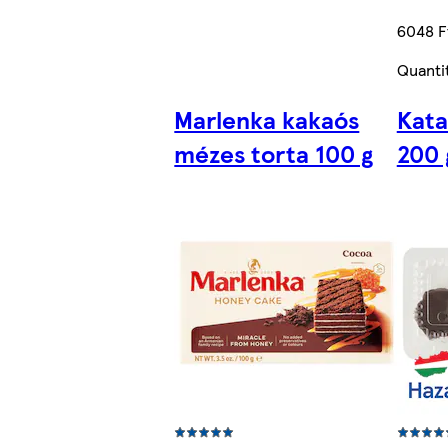
6048 F
Quanti
Marlenka kakaós
Kata
mézes torta 100 g
200 