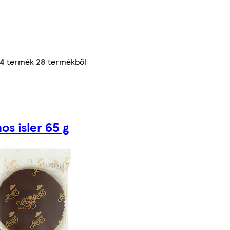
24
termék
28
termékből
os isler 65 g