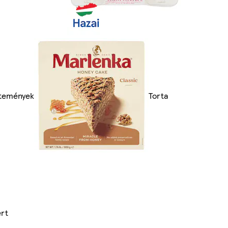
ütemények
Torta
ert