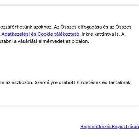
 hozzáférhetünk azokhoz. Az Összes elfogadása és az Összes
z
Adatkezelési és Cookie tájékoztató
linkre kattintva is. A
szabni a vásárlási élményedet az oldalon.
ése az eszközön. Személyre szabott hirdetések és tartalmak,
Bejelentkezés
Regisztráció