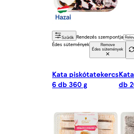
Rendezés szempontja
Szűrők
Édes sütemények
Remove
Édes sütemények
Kata piskótatekercs
Kata
6 db 360 g
db 2