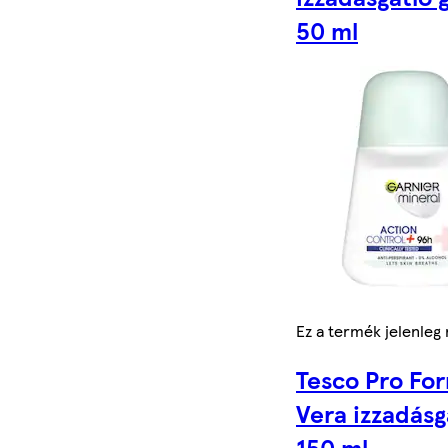
50 ml
Ez a termék jelenleg
Tesco Pro Fo
Vera izzadásg
150 ml