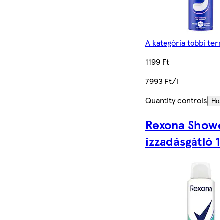
A kategória többi te
1199 Ft
7993 Ft/l
Quantity controls
Ho
Rexona Showe
izzadásgátló 