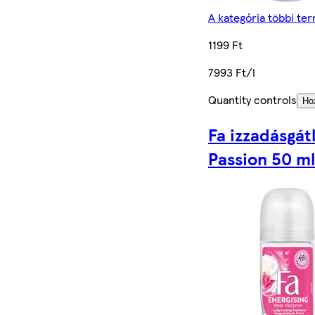
A kategória többi te
1199 Ft
7993 Ft/l
Quantity controls
Ho
Fa izzadásgátl
Passion 50 ml