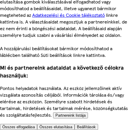
elutasítása gombok kiválasztásával elfogadhatod vagy
módosíthatod a beállításaidat, illetve ugyanezt bármikor
megteheted az
Adatkezelési és Cookie tájékoztató
linkre
kattintva is. A választásaidat megosztjuk a partnereinkkel, de
ez nem érinti a böngészési adataidat. A beállításaid alapján
személyre tudjuk szabni a vásárlási élményedet az oldalon.
A hozzájárulási beállításokat bármikor módosíthatod a
láblécben található Süti beállítások linkre kattintva.
Mi és partnereink adataidat a következő célokra
használjuk:
Pontos helyadatok használata. Az eszköz jellemzőinek aktív
vizsgálata azonosítás céljából. Információk tárolása és/vagy
elérése az eszközön. Személyre szabott hirdetések és
tartalmak, hirdetések és tartalmak mérése, közönségkutatás
és szolgáltatásfejlesztés.
Partnereink listája
Összes elfogadása
Összes elutasítása
Beállítások