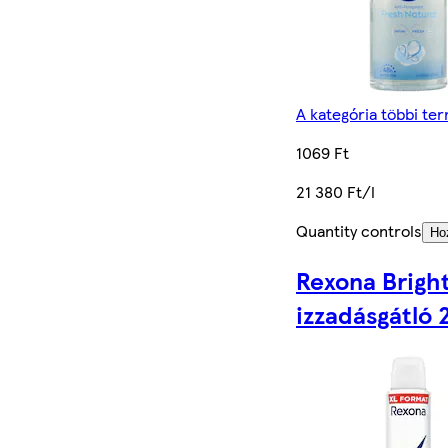
A kategória többi te
1069 Ft
21 380 Ft/l
Quantity controls
Ho
Rexona Brigh
izzadásgátló 