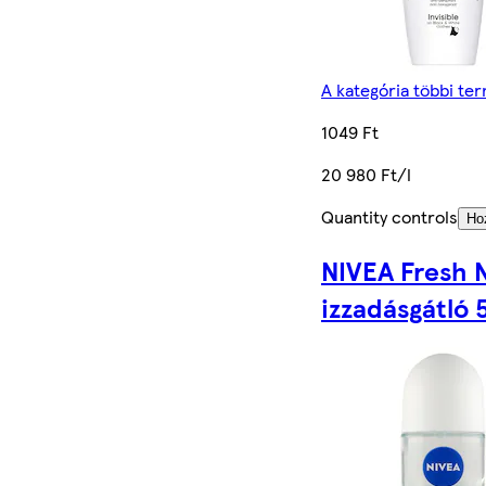
A kategória többi te
1049 Ft
20 980 Ft/l
Quantity controls
Ho
NIVEA Fresh 
izzadásgátló 