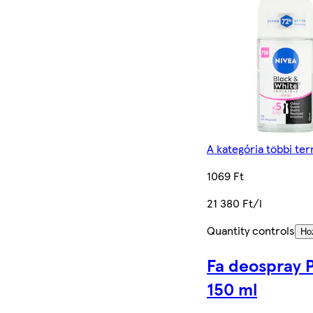
A kategória többi te
1069 Ft
21 380 Ft/l
Quantity controls
Ho
Fa deospray P
150 ml