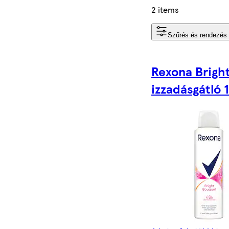
2 items
Szűrés és rendezés 
Rexona Brigh
izzadásgátló 