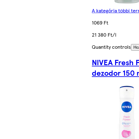
A kategória többi te
1069 Ft
21 380 Ft/l
Quantity controls
Ho
NIVEA Fresh 
dezodor 150 