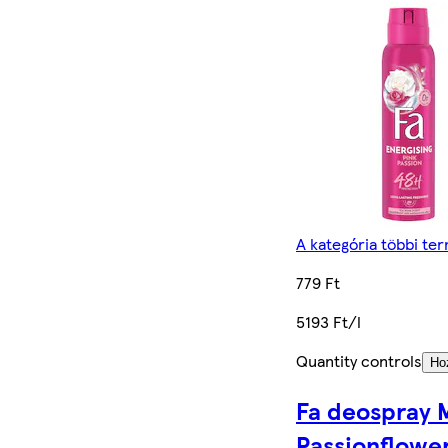
A kategória többi te
779 Ft
5193 Ft/l
Quantity controls
Ho
Fa deospray 
Passionflowe