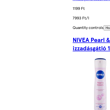
1199 Ft
7993 Ft/l
Quantity controls
Ho
NIVEA Pearl 
izzadásgátló 