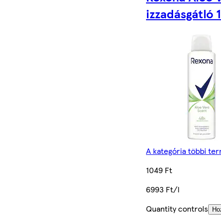
izzadásgátló 
A kategória többi te
1049 Ft
6993 Ft/l
Quantity controls
Ho