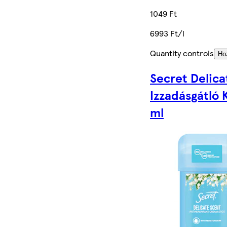
1049 Ft
6993 Ft/l
Quantity controls
Ho
Secret Delica
Izzadásgátló 
ml