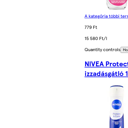
A kategória többi te
779 Ft
15 580 Ft/l
Quantity controls
Ho
NIVEA Protec
izzadásgátló 