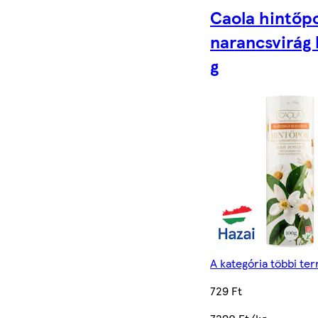
Caola hintőpo
narancsvirág 
g
A kategória többi te
729 Ft