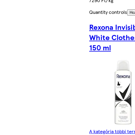
7290 Ft/kg
Quantity controls
Ho
Rexona Invisi
White Clothes
150 ml
A kategória többi te