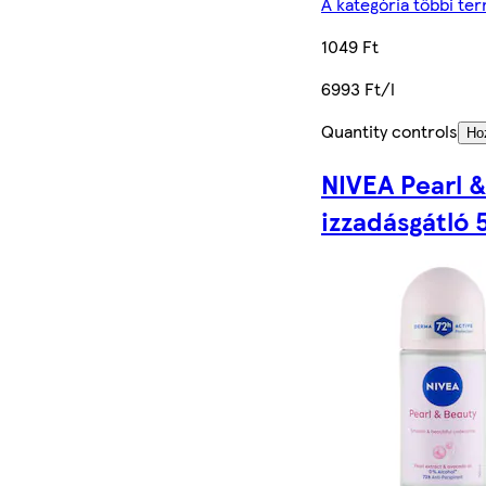
A kategória többi te
1049 Ft
6993 Ft/l
Quantity controls
Ho
NIVEA Pearl 
izzadásgátló 