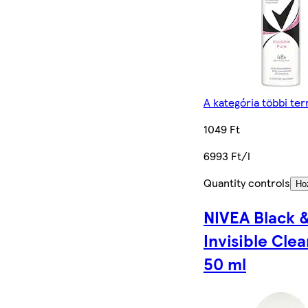
A kategória többi te
1049 Ft
6993 Ft/l
Quantity controls
Ho
NIVEA Black 
Invisible Clea
50 ml