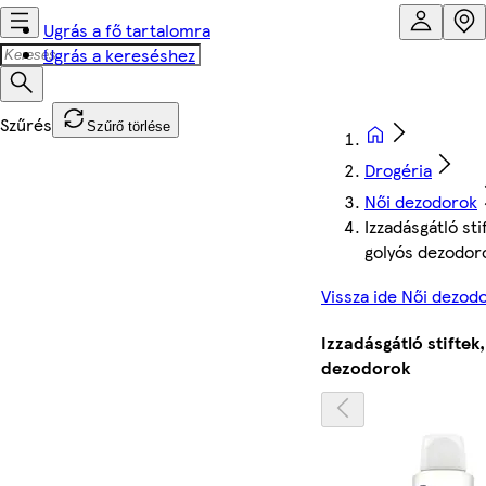
Ugrás a fő tartalomra
Ugrás a kereséshez
Szűrő törlése
Drogéria
Női dezodorok
Izzadásgátló st
golyós dezodor
Vissza ide Női dezod
Izzadásgátló stiftek
dezodorok