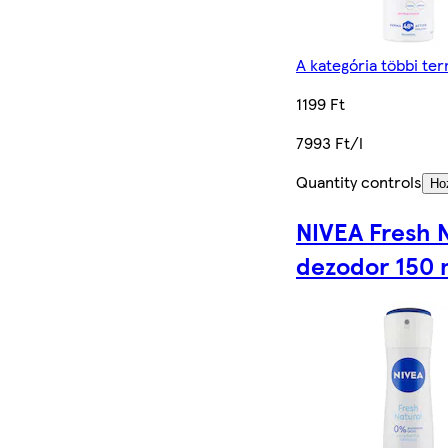
A kategória többi te
1199 Ft
7993 Ft/l
Quantity controls
Ho
NIVEA Fresh 
dezodor 150 