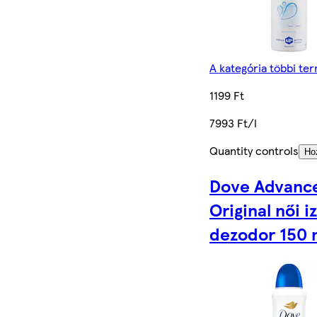
A kategória többi te
1199 Ft
7993 Ft/l
Quantity controls
Ho
Dove Advanc
Original női i
dezodor 150 