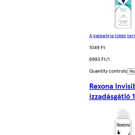
A kategória többi te
1049 Ft
6993 Ft/l
Quantity controls
Ho
Rexona Invisi
izzadásgátló 