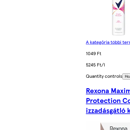
A kategória többi te
1049 Ft
5245 Ft/l
Quantity controls
Ho
Rexona Maxi
Protection C
izzadásgátló 