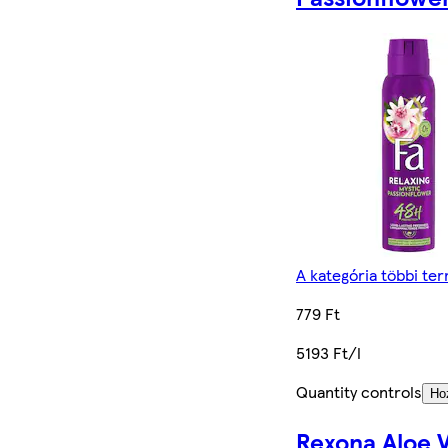
A kategória többi te
779 Ft
5193 Ft/l
Quantity controls
Ho
Rexona Aloe 