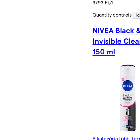
9793 Ft/l
Quantity controls
Ho
NIVEA Black 
Invisible Clea
150 ml
A kategória többi te