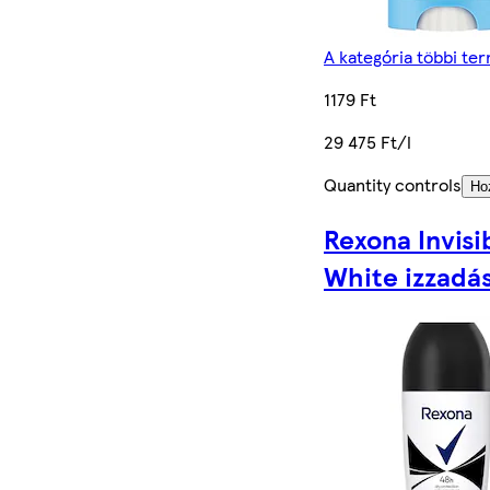
A kategória többi te
1179 Ft
29 475 Ft/l
Quantity controls
Ho
Rexona Invisi
White izzadás