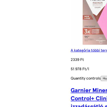
A kategória többi te
2339 Ft
51 978 Ft/l
Quantity controls
Ho
Garnier Miner
Control+ Clin
izzadásgátló 