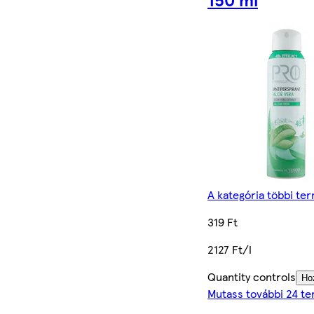
A kategória többi te
319 Ft
2127 Ft/l
Quantity controls
Ho
Mutass további 24 t