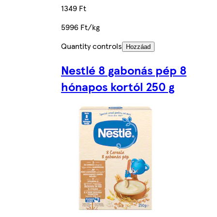
1349 Ft
5996 Ft/kg
Quantity controls
Hozzáad
Nestlé 8 gabonás pép 8
hónapos kortól 250 g