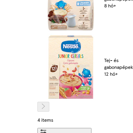
8 hó+
Tej- és
gabonapépek
12 hó+
4 items