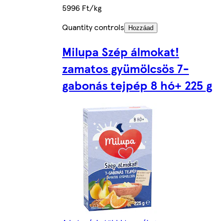
5996 Ft/kg
Quantity controls
Hozzáad
Milupa Szép álmokat!
zamatos gyümölcsös 7-
gabonás tejpép 8 hó+ 225 g