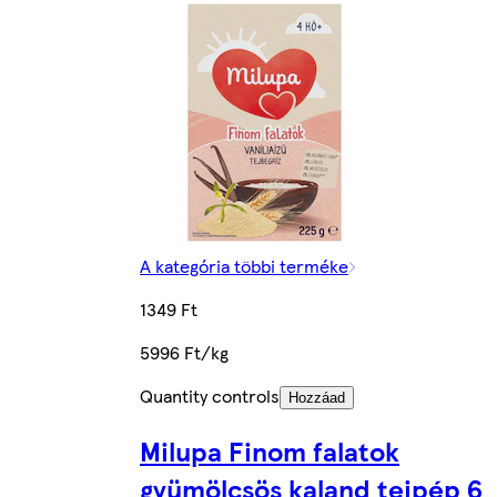
A kategória többi terméke
1349 Ft
5996 Ft/kg
Quantity controls
Hozzáad
Milupa Finom falatok
gyümölcsös kaland tejpép 6