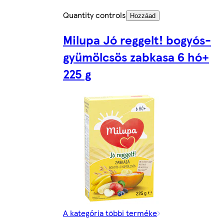
Quantity controls
Hozzáad
Milupa Jó reggelt! bogyós-
gyümölcsös zabkasa 6 hó+
225 g
A kategória többi terméke