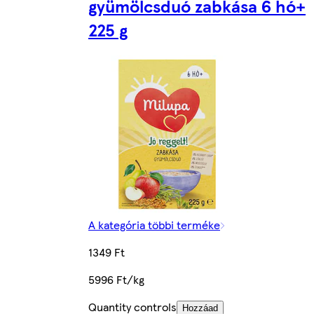
gyümölcsduó zabkása 6 hó+
225 g
A kategória többi terméke
1349 Ft
5996 Ft/kg
Quantity controls
Hozzáad