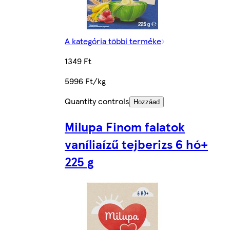
A kategória többi terméke
1349 Ft
5996 Ft/kg
Quantity controls
Hozzáad
Milupa Finom falatok
vaníliaízű tejberizs 6 hó+
225 g