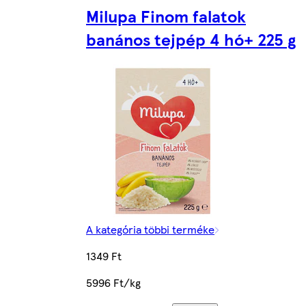
Milupa Finom falatok
banános tejpép 4 hó+ 225 g
A kategória többi terméke
1349 Ft
5996 Ft/kg