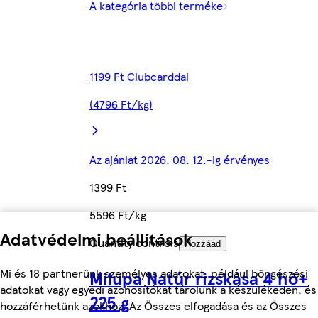
A kategória többi terméke
1199 Ft Clubcarddal
(4796 Ft/kg)
Az ajánlat 2026. 08. 12.-ig érvényes
1399 Ft
5596 Ft/kg
Adatvédelmi beállítások
Quantity controls
Hozzáad
Mi és 18 partnerünk személyes adatokat, például böngészési
Milupa Natúr rizskása 4 hó+
adatokat vagy egyedi azonosítókat tárolunk a készülékeden, és
225 g
hozzáférhetünk azokhoz. Az Összes elfogadása és az Összes