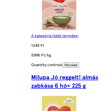
A kategória többi terméke
1349 Ft
5996 Ft/kg
Quantity controls
Hozzáad
Milupa Jó reggelt! almás
zabkása 6 hó+ 225 g