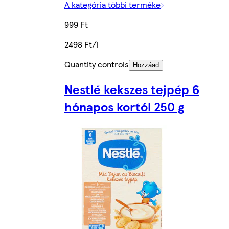
A kategória többi terméke
999 Ft
2498 Ft/l
Quantity controls
Hozzáad
Nestlé kekszes tejpép 6
hónapos kortól 250 g