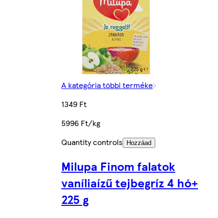
A kategória többi terméke
1349 Ft
5996 Ft/kg
Quantity controls
Hozzáad
Milupa Finom falatok
vaníliaízű tejbegríz 4 hó+
225 g