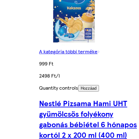
A kategória többi terméke
999 Ft
2498 Ft/l
Quantity controls
Hozzáad
Nestlé Pizsama Hami UHT
gyümölcsös folyékony
gabonás bébiétel 6 hónapos
kortól 2 x 200 ml (400 ml)