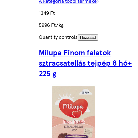
A kategória többi terméke
1349 Ft
5996 Ft/kg
Quantity controls
Hozzáad
Milupa Finom falatok
sztracsatellás tejpép 8 hó+
225 g