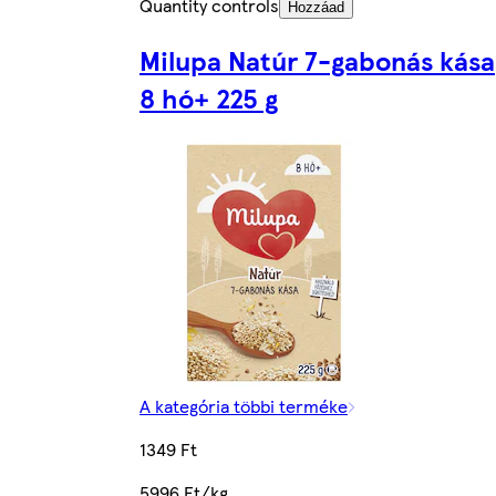
Quantity controls
Hozzáad
Milupa Natúr 7-gabonás kása
8 hó+ 225 g
A kategória többi terméke
1349 Ft
5996 Ft/kg