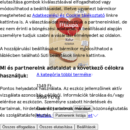
elutasítása gombok kiválasztásával elfogadhatod vagy
módosíthatod a beállításaidat, illetve ugyanezt bármikor
megteheted az
Adatkezelési és Cookie tájékoztató
linkre
kattintva is. A választásaidat megosztjuk a partnereinkkel, de
ez nem érinti a böngészési adataidat. A beállításaid alapján
személyre tudjuk szabni a vásárlási élményedet az oldalon.
A hozzájárulási beállításokat bármikor módosíthatod a
láblécben található Süti beállítások linkre kattintva.
Mi és partnereink adataidat a következő célokra
A kategória többi terméke
használjuk:
1349 Ft
Pontos helyadatok használata. Az eszköz jellemzőinek aktív
vizsgálata azonosítás céljából. Információk tárolása és/vagy
5996 Ft/kg
elérése az eszközön. Személyre szabott hirdetések és
tartalmak, hirdetések és tartalmak mérése, közönségkutatás
Quantity controls
Hozzáad
és szolgáltatásfejlesztés.
Mutass további 8 terméket
Partnereink listája
Összes elfogadása
Összes elutasítása
Beállítások