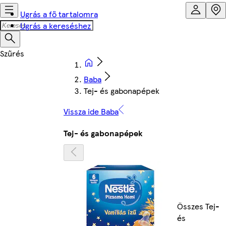
Ugrás a fő tartalomra
Ugrás a kereséshez
Baba
Tej- és gabonapépek
Vissza ide Baba
Tej- és gabonapépek
Összes Tej-
és