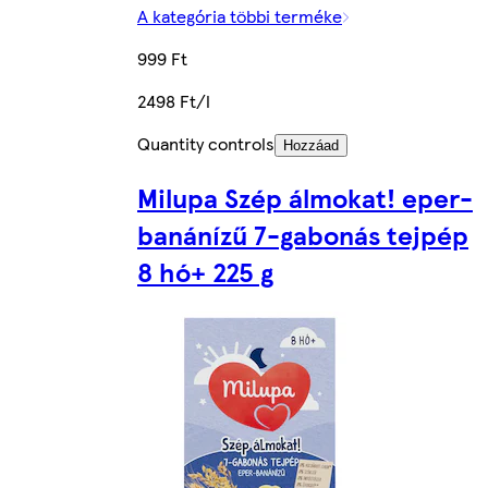
A kategória többi terméke
999 Ft
2498 Ft/l
Quantity controls
Hozzáad
Milupa Szép álmokat! eper-
banánízű 7-gabonás tejpép
8 hó+ 225 g