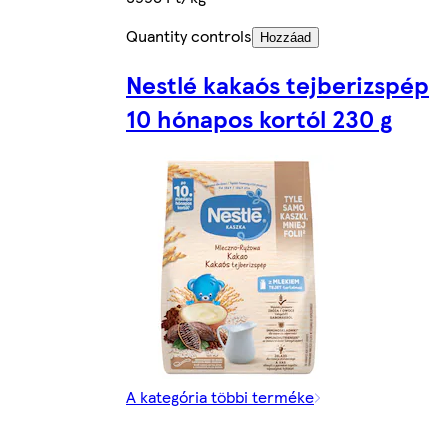
Quantity controls
Hozzáad
Nestlé kakaós tejberizspép
10 hónapos kortól 230 g
A kategória többi terméke